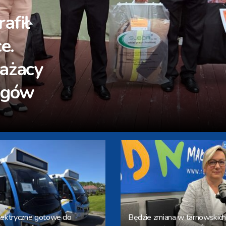
nej w
ami
lektryczne gotowe do
Będzie zmiana w tarnowskich