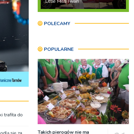
Little Miss Twain
POLECAMY
POPULARNE
 trafiła do
Takich pierogów nie ma
odlą się za