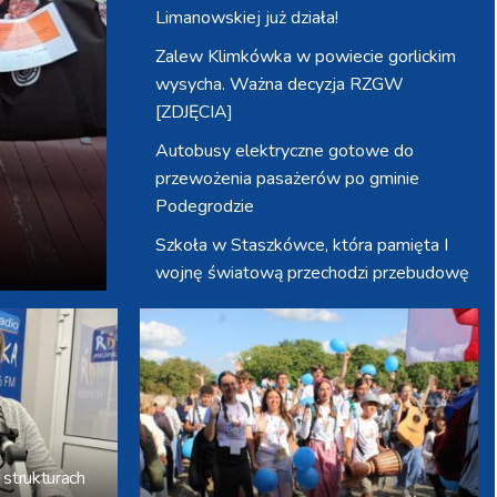
Limanowskiej już działa!
Zalew Klimkówka w powiecie gorlickim
wysycha. Ważna decyzja RZGW
[ZDJĘCIA]
Autobusy elektryczne gotowe do
przewożenia pasażerów po gminie
Podegrodzie
Szkoła w Staszkówce, która pamięta I
wojnę światową przechodzi przebudowę
[WIDEO]
Jechał na podwójnym gazie z sądowym
zakazem kierowania. Teraz trafi do
więzienia
Sprzęt ochrony ludności trafił do gminy
Wierzchosławice. Wyposażenie odebrali
 strukturach
strażacy i przedstawiciele wodociągów