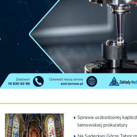
Sprawa uszkodzonej kapliczki
tarnowskiej prokuratury
Na Sądeckiej Górze Tabor m