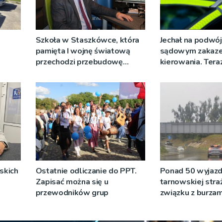
Szkoła w Staszkówce, która
Jechał na podwój
a
pamięta I wojnę światową
sądowym zakaz
przechodzi przebudowę
kierowania. Teraz
[WIDEO]
więzienia
skich
Ostatnie odliczanie do PPT.
Ponad 50 wyjaz
Zapisać można się u
tarnowskiej stra
przewodników grup
związku z burzam