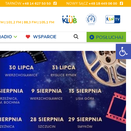
TARNÓW
+48 14 627 50 50
NOWY SĄCZ
+48 18 449 06 00
FM | 101,2 FM | 88,3 FM | 105,1 FM
RADIO
WSPARCIE
POSŁUCHAJ
Ot