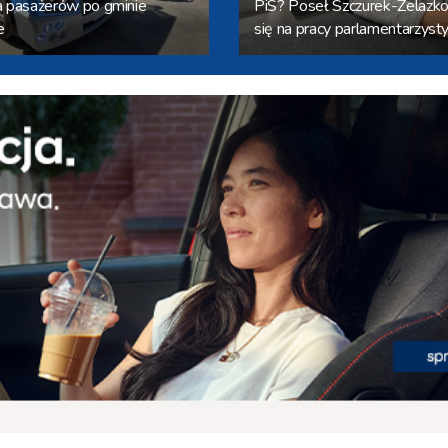
 pasażerów po gminie
PiS? Poseł Szczurek-Żelazko:
e
się na pracy parlamentarzysty