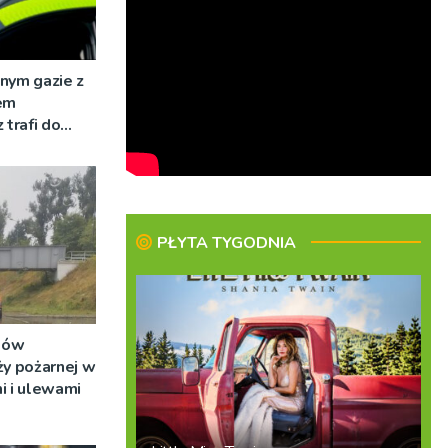
nym gazie z
em
 trafi do
PŁYTA TYGODNIA
dów
ży pożarnej w
i i ulewami