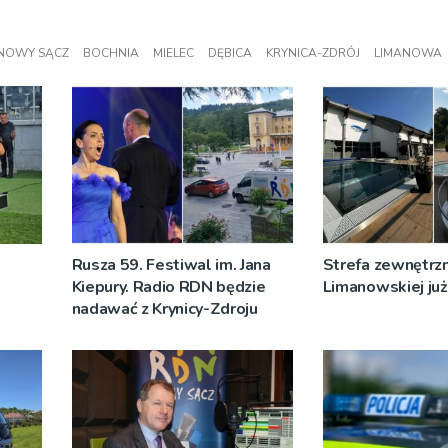
NOWY SĄCZ
BOCHNIA
MIELEC
DĘBICA
KRYNICA-ZDRÓJ
LIMANOWA
Rusza 59. Festiwal im. Jana
Strefa zewnętrz
Kiepury. Radio RDN będzie
Limanowskiej już 
nadawać z Krynicy-Zdroju