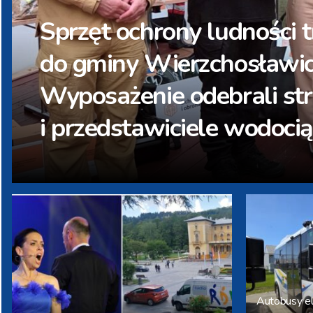
Ponad 50 wyjazdów
tarnowskiej straży pożar
związku z burzami i ulew
Autobusy e