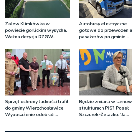
Zalew Klimkówka w
Autobusy elektryczne
powiecie gorlickim wysycha.
gotowe do przewożeni
Ważna decyzja RZGW
pasażerów po gminie
[ZDJĘCIA]
Podegrodzie
Sprzęt ochrony ludności trafił
Będzie zmiana w tarnow
do gminy Wierzchosławice.
strukturach PiS? Poseł
Wyposażenie odebrali
Szczurek-Żelazko: 'Ja
strażacy i przedstawiciele
skupiam się na pracy
wodociągów
parlamentarzysty’