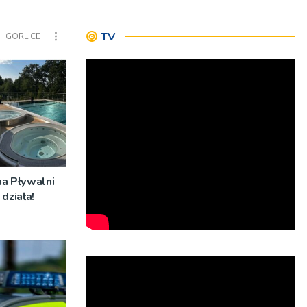
TV
GORLICE
na Pływalni
działa!