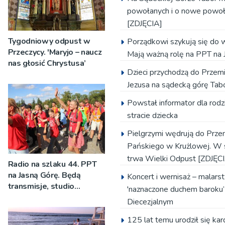
powołanych i o nowe powoł
[ZDJĘCIA]
Tygodniowy odpust w
Porządkowi szykują się do 
Przeczycy. 'Maryjo – naucz
Mają ważną rolę na PPT na 
nas głosić Chrystusa’
Dzieci przychodzą do Przem
Jezusa na sądecką górę Tab
Powstał informator dla rod
stracie dziecka
Pielgrzymi wędrują do Prze
Pańskiego w Krużlowej. W 
trwa Wielki Odpust [ZDJĘC
Radio na szlaku 44. PPT
na Jasną Górę. Będą
Koncert i wernisaż – malars
transmisje, studio
'naznaczone duchem barok
pielgrzymkowe,
Diecezjalnym
pozdrowienia
125 lat temu urodził się kar