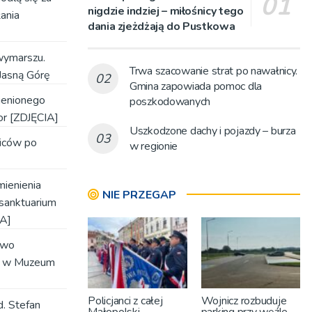
nigdzie indziej – miłośnicy tego
ania
dania zjeżdżają do Pustkowa
wymarszu.
Trwa szacowanie strat po nawałnicy.
Jasną Górę
Gmina zapowiada pomoc dla
ienionego
poszkodowanych
or [ZDJĘCIA]
Uszkodzone dachy i pojazdy – burza
ziców po
w regionie
mienienia
NIE PRZEGAP
sanktuarium
IA]
two
u’ w Muzeum
Policjanci z całej
Wojnicz rozbuduje
d. Stefan