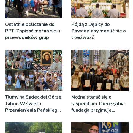
Ostatnie odliczanie do
Pójdą z Dębicy do
PPT. Zapisać można się u
Zawady, aby modlić się o
przewodników grup
trzeźwość
Tłumy na Sądeckiej Górze
Można starać się o
Tabor. W święto
stypendium. Diecezjalna
Przemienienia Pańskiego
fundacja przyjmuje
bp Jeż przypominał o
wnioski
znaczeniu Sakramentów
[ZDJĘCIA]