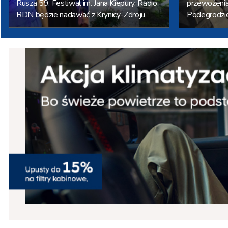
Rusza 59. Festiwal im. Jana Kiepury. Radio
przewożenia
RDN będzie nadawać z Krynicy-Zdroju
Podegrodzi