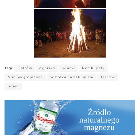
Tagi:
Ostrów
ognisko
wianki
Noc Kupały
Noc Świętojańska
Sobótka nad Dunajem
Tarnów
ogień