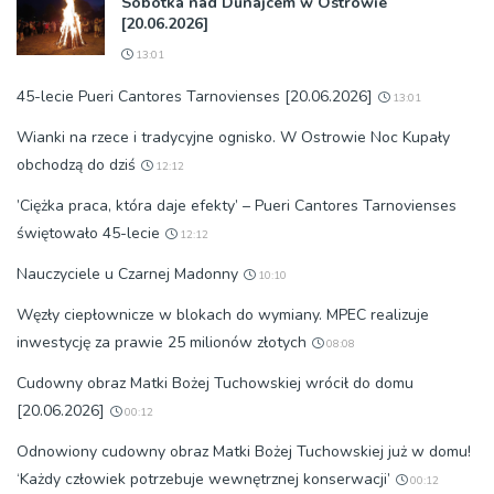
Sobótka nad Dunajcem w Ostrowie
[20.06.2026]
13:01
45-lecie Pueri Cantores Tarnovienses [20.06.2026]
13:01
Wianki na rzece i tradycyjne ognisko. W Ostrowie Noc Kupały
obchodzą do dziś
12:12
’Ciężka praca, która daje efekty’ – Pueri Cantores Tarnovienses
świętowało 45-lecie
12:12
Nauczyciele u Czarnej Madonny
10:10
Węzły ciepłownicze w blokach do wymiany. MPEC realizuje
inwestycję za prawie 25 milionów złotych
08:08
Cudowny obraz Matki Bożej Tuchowskiej wrócił do domu
[20.06.2026]
00:12
Odnowiony cudowny obraz Matki Bożej Tuchowskiej już w domu!
‘Każdy człowiek potrzebuje wewnętrznej konserwacji’
00:12