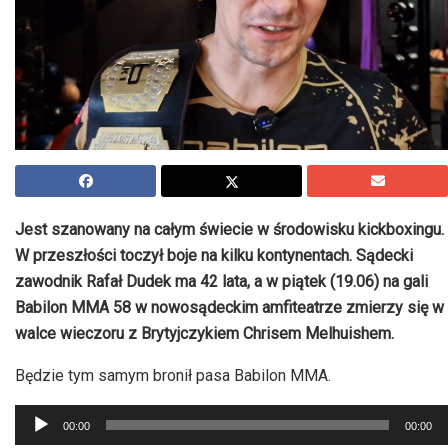
Jest szanowany na całym świecie w środowisku kickboxingu.
W przeszłości toczył boje na kilku kontynentach. Sądecki
zawodnik Rafał Dudek ma 42 lata, a w piątek (19.06) na gali
Babilon MMA 58 w nowosądeckim amfiteatrze zmierzy się w
walce wieczoru z Brytyjczykiem Chrisem Melhuishem.
Będzie tym samym bronił pasa Babilon MMA.
Odtwarzacz
00:00
00:00
plików