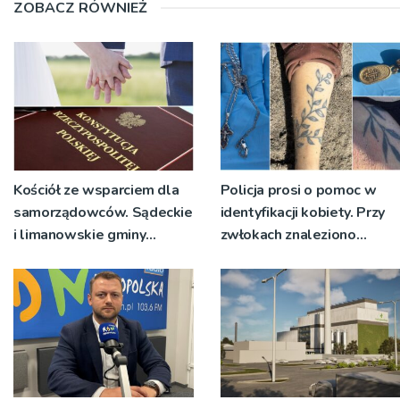
ZOBACZ RÓWNIEŻ
Kościół ze wsparciem dla
Policja prosi o pomoc w
samorządowców. Sądeckie
identyfikacji kobiety. Przy
i limanowskie gminy
zwłokach znaleziono
przeciwko rządowemu
religijną biżuterię
rozporządzeniu o
transkrypcji