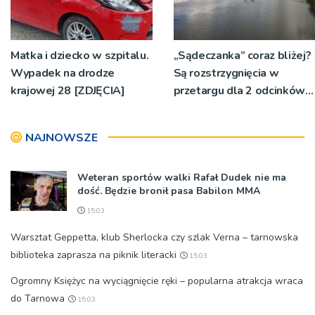
Matka i dziecko w szpitalu.
„Sądeczanka” coraz bliżej?
Wypadek na drodze
Są rozstrzygnięcia w
krajowej 28 [ZDJĘCIA]
przetargu dla 2 odcinków
drogi
NAJNOWSZE
Weteran sportów walki Rafał Dudek nie ma
dość. Będzie bronił pasa Babilon MMA
15:03
Warsztat Geppetta, klub Sherlocka czy szlak Verna – tarnowska
biblioteka zaprasza na piknik literacki
15:03
Ogromny Księżyc na wyciągnięcie ręki – popularna atrakcja wraca
do Tarnowa
15:03