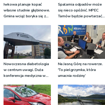
Iwkowa planuje kopać
Spalarnia odpadów może
własne studnie głębinowe.
się nieco opóźnić. MPEC
Gmina wciąż boryka się z
Tarnów będzie powtarzać
suszą
przetarg
Nowoczesna diabetologia
Na Jasną Górę na rowerze.
w centrum uwagi. Duża
'To pielgrzymka, która
konferencja medyczna w
umacnia rodziny’
Akademii Tarnowskiej