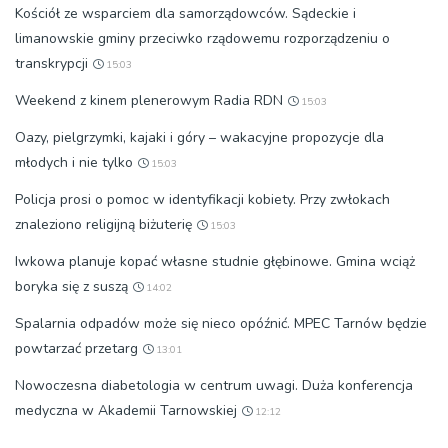
Kościół ze wsparciem dla samorządowców. Sądeckie i
limanowskie gminy przeciwko rządowemu rozporządzeniu o
transkrypcji
15:03
Weekend z kinem plenerowym Radia RDN
15:03
Oazy, pielgrzymki, kajaki i góry – wakacyjne propozycje dla
młodych i nie tylko
15:03
Policja prosi o pomoc w identyfikacji kobiety. Przy zwłokach
znaleziono religijną biżuterię
15:03
Iwkowa planuje kopać własne studnie głębinowe. Gmina wciąż
boryka się z suszą
14:02
Spalarnia odpadów może się nieco opóźnić. MPEC Tarnów będzie
powtarzać przetarg
13:01
Nowoczesna diabetologia w centrum uwagi. Duża konferencja
medyczna w Akademii Tarnowskiej
12:12