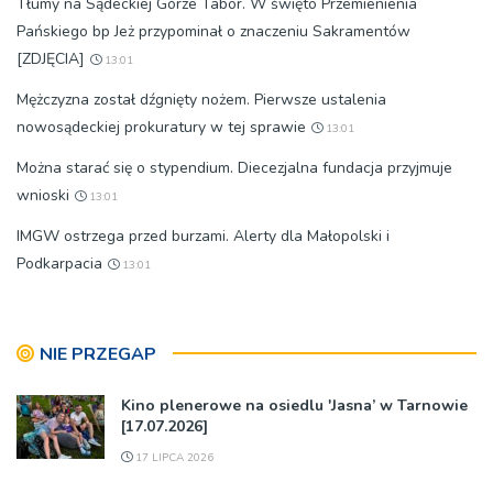
Tłumy na Sądeckiej Górze Tabor. W święto Przemienienia
Pańskiego bp Jeż przypominał o znaczeniu Sakramentów
[ZDJĘCIA]
13:01
Mężczyzna został dźgnięty nożem. Pierwsze ustalenia
nowosądeckiej prokuratury w tej sprawie
13:01
Można starać się o stypendium. Diecezjalna fundacja przyjmuje
wnioski
13:01
IMGW ostrzega przed burzami. Alerty dla Małopolski i
Podkarpacia
13:01
NIE PRZEGAP
Kino plenerowe na osiedlu 'Jasna’ w Tarnowie
[17.07.2026]
17 LIPCA 2026