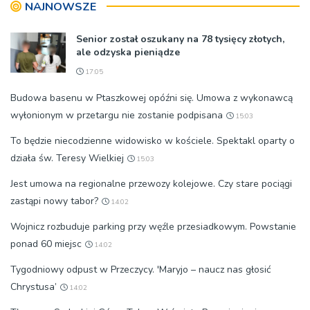
NAJNOWSZE
Senior został oszukany na 78 tysięcy złotych,
ale odzyska pieniądze
17:05
Budowa basenu w Ptaszkowej opóźni się. Umowa z wykonawcą
wyłonionym w przetargu nie zostanie podpisana
15:03
To będzie niecodzienne widowisko w kościele. Spektakl oparty o
działa św. Teresy Wielkiej
15:03
Jest umowa na regionalne przewozy kolejowe. Czy stare pociągi
zastąpi nowy tabor?
14:02
Wojnicz rozbuduje parking przy węźle przesiadkowym. Powstanie
ponad 60 miejsc
14:02
Tygodniowy odpust w Przeczycy. 'Maryjo – naucz nas głosić
Chrystusa’
14:02