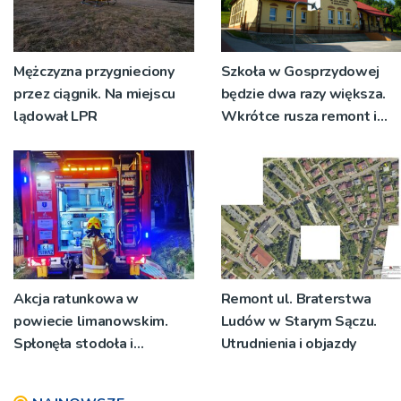
Mężczyzna przygnieciony
Szkoła w Gosprzydowej
przez ciągnik. Na miejscu
będzie dwa razy większa.
lądował LPR
Wkrótce rusza remont i
rozbudowa
Akcja ratunkowa w
Remont ul. Braterstwa
powiecie limanowskim.
Ludów w Starym Sączu.
Spłonęła stodoła i
Utrudnienia i objazdy
poddasze domu