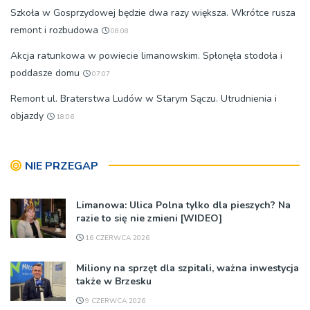
Szkoła w Gosprzydowej będzie dwa razy większa. Wkrótce rusza
remont i rozbudowa
08:08
Akcja ratunkowa w powiecie limanowskim. Spłonęła stodoła i
poddasze domu
07:07
Remont ul. Braterstwa Ludów w Starym Sączu. Utrudnienia i
objazdy
18:06
NIE PRZEGAP
Limanowa: Ulica Polna tylko dla pieszych? Na
razie to się nie zmieni [WIDEO]
16 CZERWCA 2026
Miliony na sprzęt dla szpitali, ważna inwestycja
także w Brzesku
9 CZERWCA 2026