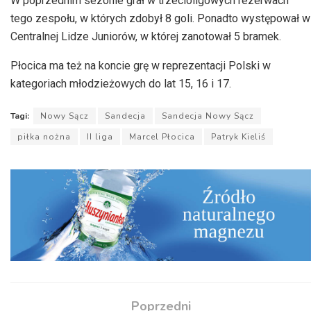
W poprzednim sezonie grał w trzecioligowych rezerwach
tego zespołu, w których zdobył 8 goli. Ponadto występował w
Centralnej Lidze Juniorów, w której zanotował 5 bramek.
Płocica ma też na koncie grę w reprezentacji Polski w
kategoriach młodzieżowych do lat 15, 16 i 17.
Tagi:
Nowy Sącz
Sandecja
Sandecja Nowy Sącz
piłka nożna
II liga
Marcel Płocica
Patryk Kieliś
Poprzedni