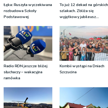
Łęka: Ruszyła wyczekiwana
To już 12 dekad na górskich
rozbudowa Szkoły
szlakach. Zbliża się
Podstawowej
wyjątkowy jubileusz
oddziału PTTK Beskid w
Nowym Sącz
Radio RDN jeszcze bliżej
Kombii wystąpi na Dniach
słuchaczy – wakacyjna
Szczucina
ramówka