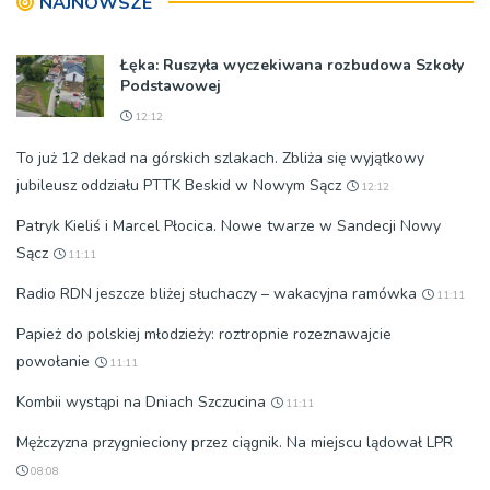
NAJNOWSZE
Łęka: Ruszyła wyczekiwana rozbudowa Szkoły
Podstawowej
12:12
To już 12 dekad na górskich szlakach. Zbliża się wyjątkowy
jubileusz oddziału PTTK Beskid w Nowym Sącz
12:12
Patryk Kieliś i Marcel Płocica. Nowe twarze w Sandecji Nowy
Sącz
11:11
Radio RDN jeszcze bliżej słuchaczy – wakacyjna ramówka
11:11
Papież do polskiej młodzieży: roztropnie rozeznawajcie
powołanie
11:11
Kombii wystąpi na Dniach Szczucina
11:11
Mężczyzna przygnieciony przez ciągnik. Na miejscu lądował LPR
08:08