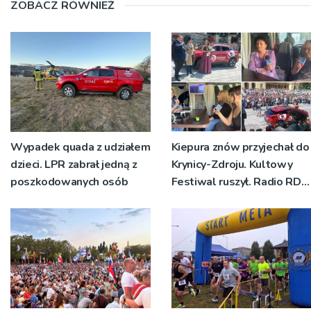
ZOBACZ RÓWNIEŻ
Wypadek quada z udziałem
Kiepura znów przyjechał do
dzieci. LPR zabrał jedną z
Krynicy-Zdroju. Kultowy
poszkodowanych osób
Festiwal ruszył. Radio RDN
nadawało program na
żywo [ZDJĘCIA]