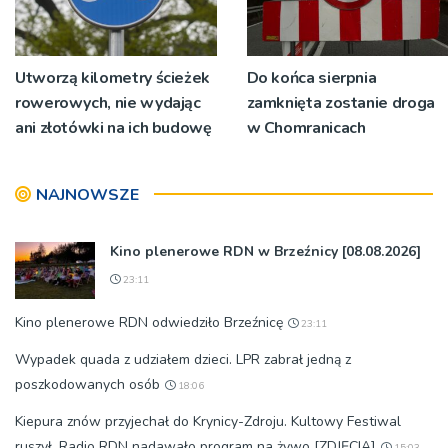
Utworzą kilometry ścieżek
Do końca sierpnia
rowerowych, nie wydając
zamknięta zostanie droga
ani złotówki na ich budowę
w Chomranicach
NAJNOWSZE
Kino plenerowe RDN w Brzeźnicy [08.08.2026]
23:11
Kino plenerowe RDN odwiedziło Brzeźnicę
23:11
Wypadek quada z udziałem dzieci. LPR zabrał jedną z
poszkodowanych osób
18:06
Kiepura znów przyjechał do Krynicy-Zdroju. Kultowy Festiwal
ruszył. Radio RDN nadawało program na żywo [ZDJĘCIA]