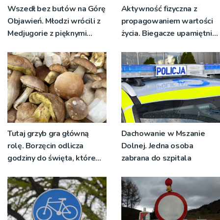
Wszedł bez butów na Górę
Aktywność fizyczna z
Objawień. Młodzi wrócili z
propagowaniem wartości
Medjugorie z pięknymi
życia. Biegacze upamiętnili
przeżyciami
św. Maksymiliana Kolbego
Tutaj grzyb gra główną
Dachowanie w Mszanie
rolę. Borzęcin odlicza
Dolnej. Jedna osoba
godziny do święta, które
zabrana do szpitala
wyrosło na tradycji
pokoleń