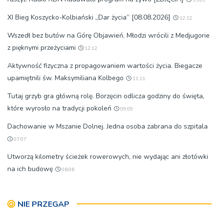
15:03
XI Bieg Koszycko-Kolbiański „Dar życia” [08.08.2026]
12:12
Wszedł bez butów na Górę Objawień. Młodzi wrócili z Medjugorie
z pięknymi przeżyciami
12:12
Aktywność fizyczna z propagowaniem wartości życia. Biegacze
upamiętnili św. Maksymiliana Kolbego
11:11
Tutaj grzyb gra główną rolę. Borzęcin odlicza godziny do święta,
które wyrosło na tradycji pokoleń
09:09
Dachowanie w Mszanie Dolnej. Jedna osoba zabrana do szpitala
07:07
Utworzą kilometry ścieżek rowerowych, nie wydając ani złotówki
na ich budowę
06:06
NIE PRZEGAP