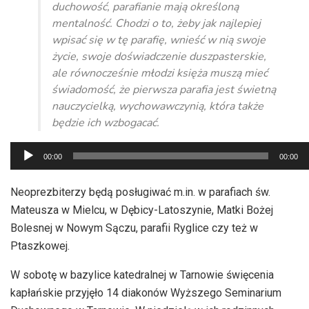
duchowość, parafianie mają określoną
mentalność. Chodzi o to, żeby jak najlepiej
wpisać się w tę parafię, wnieść w nią swoje
życie, swoje doświadczenie duszpasterskie,
ale równocześnie młodzi księża muszą mieć
świadomość, że pierwsza parafia jest świetną
nauczycielką, wychowawczynią, która także
będzie ich wzbogacać.
Odtwarzacz
00:00
00:00
plików
dźwiękowych
Neoprezbiterzy będą posługiwać m.in. w parafiach św.
Mateusza w Mielcu, w Dębicy-Latoszynie, Matki Bożej
Bolesnej w Nowym Sączu, parafii Ryglice czy też w
Ptaszkowej.
W sobotę w bazylice katedralnej w Tarnowie święcenia
kapłańskie przyjęło 14 diakonów Wyższego Seminarium