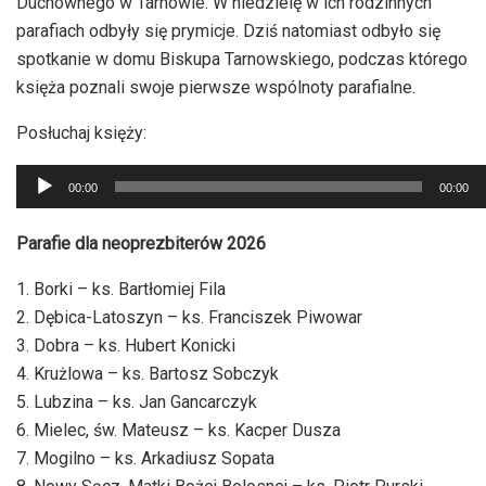
Duchownego w Tarnowie. W niedzielę w ich rodzinnych
parafiach odbyły się prymicje. Dziś natomiast odbyło się
spotkanie w domu Biskupa Tarnowskiego, podczas którego
księża poznali swoje pierwsze wspólnoty parafialne.
Posłuchaj księży:
Odtwarzacz
00:00
00:00
plików
dźwiękowych
Parafie dla neoprezbiterów 2026
1. Borki – ks. Bartłomiej Fila
2. Dębica-Latoszyn – ks. Franciszek Piwowar
3. Dobra – ks. Hubert Konicki
4. Krużlowa – ks. Bartosz Sobczyk
5. Lubzina – ks. Jan Gancarczyk
6. Mielec, św. Mateusz – ks. Kacper Dusza
7. Mogilno – ks. Arkadiusz Sopata