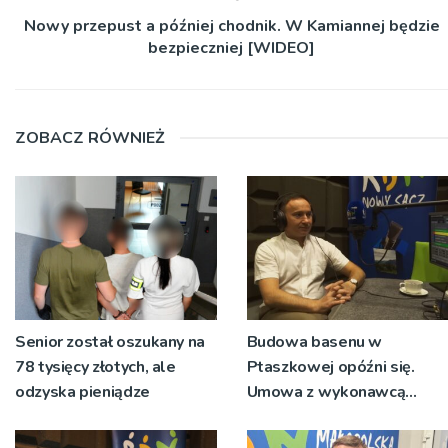
Nowy przepust a później chodnik. W Kamiannej będzie
bezpieczniej [WIDEO]
ZOBACZ RÓWNIEŻ
Senior został oszukany na
Budowa basenu w
78 tysięcy złotych, ale
Ptaszkowej opóźni się.
odzyska pieniądze
Umowa z wykonawcą
wyłonionym w przetargu
nie zostanie podpisana