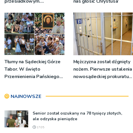
przesiadkowym.
nas głosić Chrystusa’
Powstanie ponad 60
miejsc
Tłumy na Sądeckiej Górze
Mężczyzna został dźgnięty
Tabor. W święto
nożem. Pierwsze ustalenia
Przemienienia Pańskiego
nowosądeckiej prokuratury
bp Jeż przypominał o
w tej sprawie
znaczeniu Sakramentów
NAJNOWSZE
[ZDJĘCIA]
Senior został oszukany na 78 tysięcy złotych,
ale odzyska pieniądze
17:05