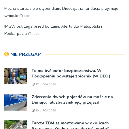
Można starać się o stypendium. Diecezjalna fundacja przyjmuje
wnioski
13:01
IMGW ostrzega przed burzami. Alerty dla Małopolski i
Podkarpacia
13:01
NIE PRZEGAP
To ma być bufor bezpieczeństwa. W
Podłopieniu powstaje zbiornik [WIDEO]
15 LIPCA 2026
Zderzenie dwóch pojazdów na moście na
Dunajcu. Służby zamknęły przejazd
10 LIPCA 2026
Tarcze TBM są montowane w okolicach
Szczyrzyca. Kiedy zaczną drążyć tunele?