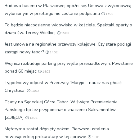
Budowa basenu w Ptaszkowej opóźni się. Umowa z wykonawcą
wyłonionym w przetargu nie zostanie podpisana
15:03
To będzie niecodzienne widowisko w kościele. Spektakl oparty o
działa św. Teresy Wielkiej
15:03
Jest umowa na regionalne przewozy kolejowe. Czy stare pociągi
zastąpi nowy tabor?
14:02
Wojnicz rozbuduje parking przy węźle przesiadkowym. Powstanie
ponad 60 miejsc
14:02
Tygodniowy odpust w Przeczycy. 'Maryjo – naucz nas głosić
Chrystusa’
14:02
Tłumy na Sądeckiej Górze Tabor. W święto Przemienienia
Pańskiego bp Jeż przypominał o znaczeniu Sakramentów
[ZDJĘCIA]
13:01
Mężczyzna został dźgnięty nożem. Pierwsze ustalenia
nowosądeckiej prokuratury w tej sprawie
13:01