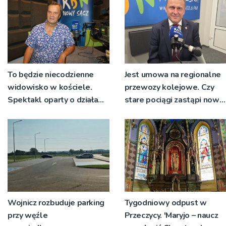
To będzie niecodzienne
Jest umowa na regionalne
widowisko w kościele.
przewozy kolejowe. Czy
Spektakl oparty o działa
stare pociągi zastąpi nowy
św. Teresy Wielkiej
tabor?
Wojnicz rozbuduje parking
Tygodniowy odpust w
przy węźle
Przeczycy. 'Maryjo – naucz