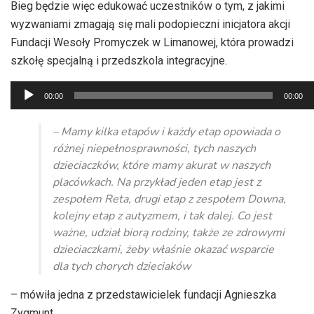
Bieg będzie więc edukować uczestników o tym, z jakimi
wyzwaniami zmagają się mali podopieczni inicjatora akcji
Fundacji Wesoły Promyczek w Limanowej, która prowadzi
szkołę specjalną i przedszkola integracyjne.
Odtwarzacz
00:00
00:00
plików
dźwiękowych
– Mamy kilka etapów i każdy etap opowiada o
różnej niepełnosprawności, tych naszych
dzieciaczków, które mamy akurat w naszych
placówkach. Na przykład jeden etap jest z
zespołem
Reta
, drugi etap z zespołem Downa,
kolejny etap z autyzmem, i tak dalej. Co jest
ważne, udział biorą rodziny, także ze zdrowymi
dzieciaczkami, żeby właśnie okazać wsparcie
dla tych chorych
dzieciaków
– mówiła jedna z przedstawicielek fundacji Agnieszka
Zygmunt.