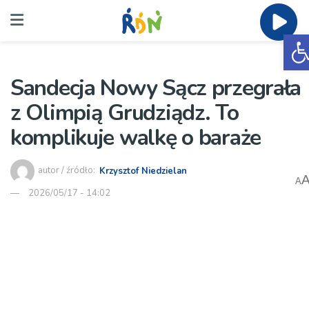
O
Sandecja Nowy Sącz przegrała
z Olimpią Grudziądz. To
komplikuje walkę o baraże
autor / źródło:
Krzysztof Niedzielan
A
2026/05/17 - 14:02