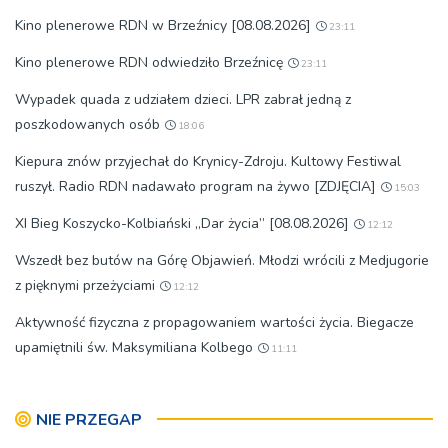
Kino plenerowe RDN w Brzeźnicy [08.08.2026]
23:11
Kino plenerowe RDN odwiedziło Brzeźnicę
23:11
Wypadek quada z udziałem dzieci. LPR zabrał jedną z
poszkodowanych osób
18:06
Kiepura znów przyjechał do Krynicy-Zdroju. Kultowy Festiwal
ruszył. Radio RDN nadawało program na żywo [ZDJĘCIA]
15:03
XI Bieg Koszycko-Kolbiański „Dar życia” [08.08.2026]
12:12
Wszedł bez butów na Górę Objawień. Młodzi wrócili z Medjugorie
z pięknymi przeżyciami
12:12
Aktywność fizyczna z propagowaniem wartości życia. Biegacze
upamiętnili św. Maksymiliana Kolbego
11:11
NIE PRZEGAP