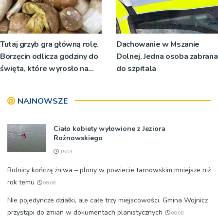
Tutaj grzyb gra główną rolę.
Dachowanie w Mszanie
Borzęcin odlicza godziny do
Dolnej. Jedna osoba zabrana
święta, które wyrosło na
do szpitala
tradycji pokoleń
NAJNOWSZE
Ciało kobiety wyłowione z Jeziora
Rożnowskiego
15:03
Rolnicy kończą żniwa – plony w powiecie tarnowskim mniejsze niż
rok temu
08:08
Nie pojedyncze działki, ale całe trzy miejscowości. Gmina Wojnicz
przystąpi do zmian w dokumentach planistycznych
08:08