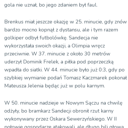
gola nie uznał, bo jego zdaniem był faul.
Brenkus miał jeszcze okazję w 25. minucie, gdy znów
bardzo mocno kopnął z dystansu, ale i tym razem
golkiper odbył futbolówkę. Sandecja nie
wykorzystała swoich okazji, a Olimpia wręcz
przeciwnie. W 37. minucie z około 30 metrów
uderzył Dominik Frelek, a piłka pod poprzeczką
wpadła do siatki. W 44. minucie było już 0:3, gdy po
szybkiej wymianie podań Tomasz Kaczmarek pokonał
Mateusza Jelenia będąc już w polu karnym.
W 50. minucie nadzieje w Nowym Sączu na chwilę
odżyły, bo bramkarz Sandecji obronił rzut karny
wykonywany przez Oskara Sewerzyńskiego. W II
połowie gospodarze atakowali, ale długo bili głową