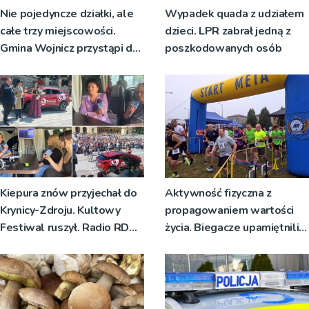
Nie pojedyncze działki, ale
Wypadek quada z udziałem
całe trzy miejscowości.
dzieci. LPR zabrał jedną z
Gmina Wojnicz przystąpi do
poszkodowanych osób
zmian w dokumentach
planistycznych
Kiepura znów przyjechał do
Aktywność fizyczna z
Krynicy-Zdroju. Kultowy
propagowaniem wartości
Festiwal ruszył. Radio RDN
życia. Biegacze upamiętnili
nadawało program na żywo
św. Maksymiliana Kolbego
[ZDJĘCIA]