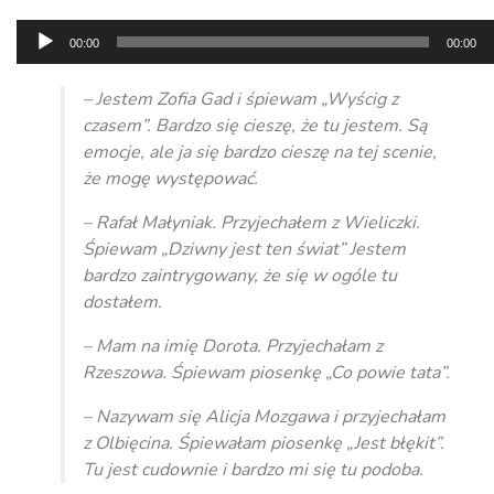
Odtwarzacz
00:00
00:00
plików
dźwiękowych
– Jestem Zofia Gad i śpiewam „Wyścig z
czasem”. Bardzo się cieszę, że tu jestem. Są
emocje, ale ja się bardzo cieszę na tej scenie,
że mogę występować.
– Rafał Małyniak. Przyjechałem z Wieliczki.
Śpiewam „Dziwny jest ten świat” Jestem
bardzo zaintrygowany, że się w ogóle tu
dostałem.
– Mam na imię Dorota. Przyjechałam z
Rzeszowa. Śpiewam piosenkę „Co powie tata”.
– Nazywam się Alicja Mozgawa i przyjechałam
z Olbięcina. Śpiewałam piosenkę „Jest błękit”.
Tu jest cudownie i bardzo mi się tu podoba.