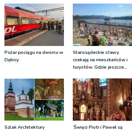
Pożar pociągu na dworcu w
Starosądeckie stawy
Dębicy
czekają na mieszkańców i
turystów. Gdzie jeszcze
można bezpiecznie pływać
na Sądecczyźnie?
Szlak Architektury
’Święci Piotr i Paweł są