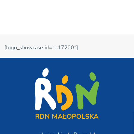
[logo_showcase id="117200"]
RDN MAŁOPOLSKA