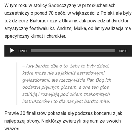
W tym roku w stolicy Sądecczyzny w przesłuchaniach
uczestniczyło ponad 70 osób, w większości z Polski, ale były
też dzieci z Białorusi, czy z Ukrainy. Jak powiedział dyrektor
artystyczny festiwalu ks. Andrzej Mulka, od lat rywalizacja ma
specyficzny klimat i charakter.
Odtwarzacz
00:00
00:00
plików
dźwiękowych
– Jury bardzo dba o to, żeby to były dzieci,
które może nie są jakimiś estradowymi
gwiazdorami, ale rzeczywiście Pan Bóg ich
obdarzył pięknym głosem, a one ten głos
szlifują i rozwijają pod okiem znakomitych
instruktorów i to dla nas jest bardzo miłe.
Prawie 30 finalistów pokazała się podczas koncertu z jak
najlepszej strony. Niektórzy zwierzyli się nam ze swoich
wrażeń.