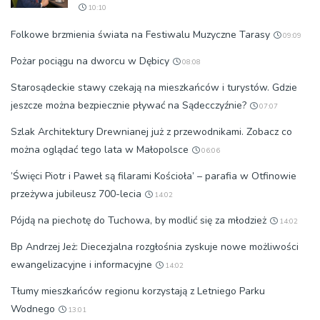
10:10
Folkowe brzmienia świata na Festiwalu Muzyczne Tarasy
09:09
Pożar pociągu na dworcu w Dębicy
08:08
Starosądeckie stawy czekają na mieszkańców i turystów. Gdzie
jeszcze można bezpiecznie pływać na Sądecczyźnie?
07:07
Szlak Architektury Drewnianej już z przewodnikami. Zobacz co
można oglądać tego lata w Małopolsce
06:06
’Święci Piotr i Paweł są filarami Kościoła’ – parafia w Otfinowie
przeżywa jubileusz 700-lecia
14:02
Pójdą na piechotę do Tuchowa, by modlić się za młodzież
14:02
Bp Andrzej Jeż: Diecezjalna rozgłośnia zyskuje nowe możliwości
ewangelizacyjne i informacyjne
14:02
Tłumy mieszkańców regionu korzystają z Letniego Parku
Wodnego
13:01