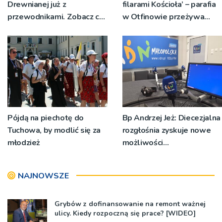
Drewnianej już z
filarami Kościoła’ – parafia
przewodnikami. Zobacz co
w Otfinowie przeżywa
można oglądać tego lata w
jubileusz 700-lecia
Małopolsce
Pójdą na piechotę do
Bp Andrzej Jeż: Diecezjalna
Tuchowa, by modlić się za
rozgłośnia zyskuje nowe
młodzież
możliwości
ewangelizacyjne i
informacyjne
NAJNOWSZE
Grybów z dofinansowanie na remont ważnej
ulicy. Kiedy rozpoczną się prace? [WIDEO]