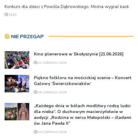
Konkurs dla dzieci z Powiśla Dąbrowskiego. Można wygrać kask
13:01
NIE PRZEGAP
Kino plenerowe w Skołyszynie [21.06.2026]
21 CZERWCA 2026
Piękno folkloru na mościckiej scenie – Koncert
Galowy ‘Świerczkowiaków’
26 CZERWCA 2026
„Każdego dnia w bólach modlitwy rodzę ludzi
dla nieba”. O duchowym macierzyństwie w
audycji „Rodzina w sercu Małopolski – śladami
św. Jana Pawła II”
24 CZERWCA 2026