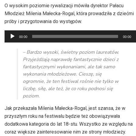
O wysokim poziomie rywalizacji mówiła dyrektor Pałacu
Młodzież Milenia Małecka-Rogal, która prowadziła z dziećmi
próby i przygotowania do występów.
Odtwarzacz
00:00
00:00
plików
dźwiękowych
– Bardzo wysoki, świetny poziom laureatów.
Przyjeżdżają naprawdę fantastycznie dzieci z
fantastycznymi wykonaniami, ale tak samo
wykonania młodzieżowe. Cieszę, się
ogromnie, że ten festiwal rośnie nie tylko w
liczbę, siłę, ale też, że co roku podnosi się
poziom.
Jak przekazała Milenia Małecka-Rogal, jest szansa, że w
przyszłym roku na festiwalu będzie też obowiązywała
dodatkowa kategoria do lat 18-stu. Wszystko ze względu na
coraz większe zainteresowanie nim ze strony młodzieży.