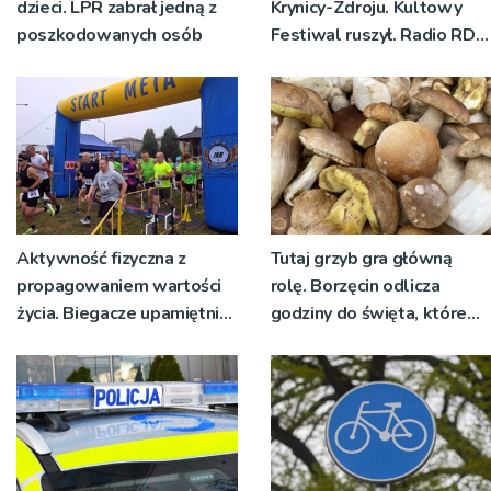
dzieci. LPR zabrał jedną z
Krynicy-Zdroju. Kultowy
poszkodowanych osób
Festiwal ruszył. Radio RDN
nadawało program na
żywo [ZDJĘCIA]
Aktywność fizyczna z
Tutaj grzyb gra główną
propagowaniem wartości
rolę. Borzęcin odlicza
życia. Biegacze upamiętnili
godziny do święta, które
św. Maksymiliana Kolbego
wyrosło na tradycji
pokoleń