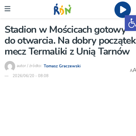
O
Stadion w Mościcach gotowy
do otwarcia. Na dobry początek
mecz Termaliki z Unią Tarnów
autor / źródło:
Tomasz Graczewski
A
2026/06/20 - 08:08