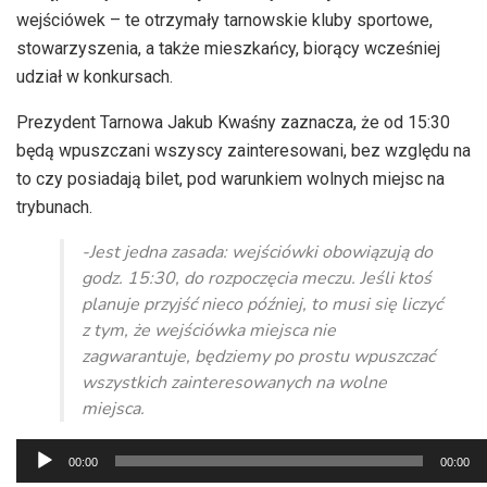
wejściówek – te otrzymały tarnowskie kluby sportowe,
stowarzyszenia, a także mieszkańcy, biorący wcześniej
udział w konkursach.
Prezydent Tarnowa Jakub Kwaśny zaznacza, że od 15:30
będą wpuszczani wszyscy zainteresowani, bez względu na
to czy posiadają bilet, pod warunkiem wolnych miejsc na
trybunach.
-Jest jedna zasada: wejściówki obowiązują do
godz. 15:30, do rozpoczęcia meczu. Jeśli ktoś
planuje przyjść nieco później, to musi się liczyć
z tym, że wejściówka miejsca nie
zagwarantuje, będziemy po prostu wpuszczać
wszystkich zainteresowanych na wolne
miejsca.
Odtwarzacz
00:00
00:00
plików