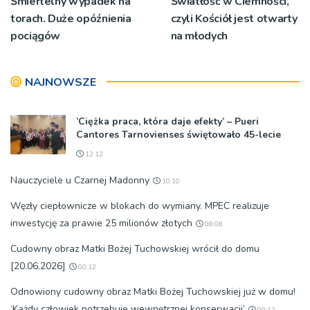
Śmiertelny wypadek na
Światłość w Ciemności,
torach. Duże opóźnienia
czyli Kościół jest otwarty
pociągów
na młodych
NAJNOWSZE
’Ciężka praca, która daje efekty’ – Pueri
Cantores Tarnovienses świętowało 45-lecie
12:12
Nauczyciele u Czarnej Madonny
10:10
Węzły ciepłownicze w blokach do wymiany. MPEC realizuje
inwestycję za prawie 25 milionów złotych
08:08
Cudowny obraz Matki Bożej Tuchowskiej wrócił do domu
[20.06.2026]
00:12
Odnowiony cudowny obraz Matki Bożej Tuchowskiej już w domu!
‘Każdy człowiek potrzebuje wewnętrznej konserwacji’
00:12