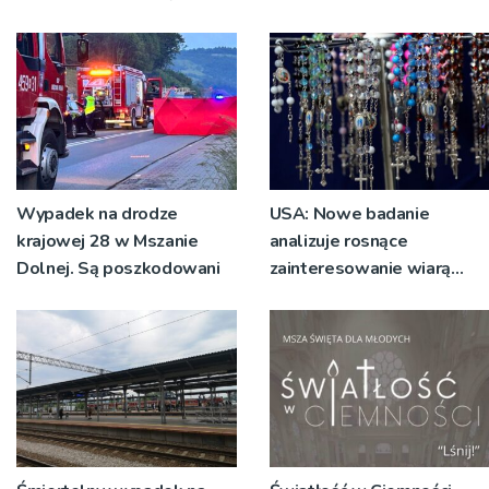
prawie 25 milionów
człowiek potrzebuje
złotych
wewnętrznej konserwacji’
Wypadek na drodze
USA: Nowe badanie
krajowej 28 w Mszanie
analizuje rosnące
Dolnej. Są poszkodowani
zainteresowanie wiarą
katolicką