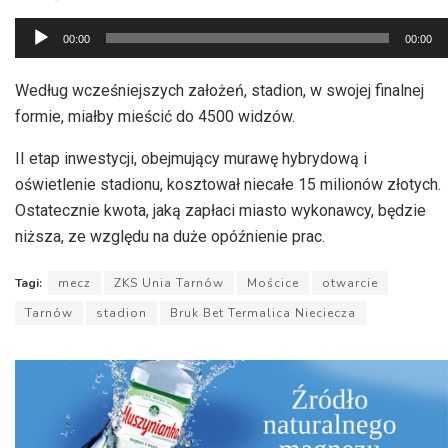
Odtwarzacz
00:00
00:00
plików
dźwiękowych
Według wcześniejszych założeń, stadion, w swojej finalnej
formie, miałby mieścić do 4500 widzów.
II etap inwestycji, obejmujący murawę hybrydową i
oświetlenie stadionu, kosztował niecałe 15 milionów złotych.
Ostatecznie kwota, jaką zapłaci miasto wykonawcy, będzie
niższa, ze względu na duże opóźnienie prac.
Tagi:
mecz
ZKS Unia Tarnów
Mościce
otwarcie
Tarnów
stadion
Bruk Bet Termalica Nieciecza