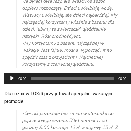
-Ja byłam dwa razy, ale właściwie sezon
dopiero rozpoczęty. Dzieci uwielbiają wodę.
Wszyscy uwielbiają, ale dzieci najbardziej. My
najczęściej korzystamy właśnie z basenu dla
dzieci, lubimy te zwierzaczki, zjeżdżalnie,
natryski. Różnorodność jest.
-My korzystamy z basenu najczęściej w
wakacje. Jest fajnie, można wypocząć i miło
spędzić czas z przyjaciółmi. Najchętniej
korzystamy z czerwonej zjeżdżalni.
Odtwarzacz
00:00
00:00
plików
dźwiękowych
Dla uczniów TOSiR przygotował specjalne, wakacyjne
promocje.
-Cennik pozostaje bez zmian w stosunku do
poprzedniego sezonu. Bilet normalny od
godziny 9:00 kosztuje 40 zł, a ulgowy 25 zł. Z