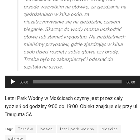
przede wszystkim na główkę, za zjeżdżanie na
zjeżdżalniach w klika osób, za
niezatrzymywanie się na zjeżdżalni, czasem
bieganie. Skacząc do wody można uszkodzić
głowę lub złamać kręgosłup. Na zjeżdżalniach
mieliśmy przypadek, gdzie zjeżdżając w kilka
osób dzieci rozcięły sobie głowę czy brodę.
Trzeba było to zabezpieczyć i odesłać do
szpitala na szycie.
Odtwarzacz
00:00
00:00
plików
dźwiękowych
Letni Park Wodny w Mościcach czynny jest przez cały
tydzień od godziny 9:00 do 19:00. Obiekt znajduje się przy ul.
Traugutta 5A.
Tagi:
Tarnów
basen
letni park wodny
Mościce
odkryty