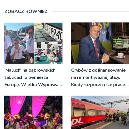
ZOBACZ RÓWNIEŻ
’Maluch’ na dąbrowskich
Grybów z dofinansowanie
tablicach przemierza
na remont ważnej ulicy.
Europę. Wielka Wyprawa
Kiedy rozpoczną się prace?
Maluchów jedzie po
[WIDEO]
wsparcie dla dzieci