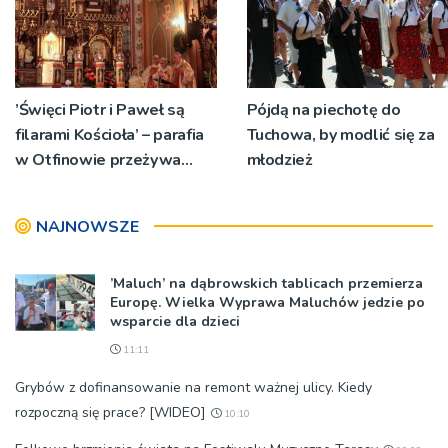
’Święci Piotr i Paweł są
Pójdą na piechotę do
filarami Kościoła’ – parafia
Tuchowa, by modlić się za
w Otfinowie przeżywa
młodzież
jubileusz 700-lecia
NAJNOWSZE
’Maluch’ na dąbrowskich tablicach przemierza
Europę. Wielka Wyprawa Maluchów jedzie po
wsparcie dla dzieci
11:11
Grybów z dofinansowanie na remont ważnej ulicy. Kiedy
rozpoczną się prace? [WIDEO]
10:10