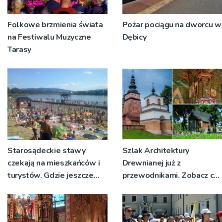
Folkowe brzmienia świata
Pożar pociągu na dworcu w
na Festiwalu Muzyczne
Dębicy
Tarasy
Starosądeckie stawy
Szlak Architektury
czekają na mieszkańców i
Drewnianej już z
turystów. Gdzie jeszcze
przewodnikami. Zobacz co
można bezpiecznie pływać
można oglądać tego lata w
na Sądecczyźnie?
Małopolsce