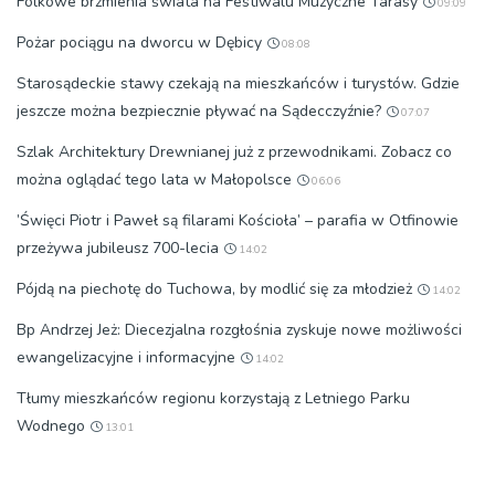
Folkowe brzmienia świata na Festiwalu Muzyczne Tarasy
09:09
Pożar pociągu na dworcu w Dębicy
08:08
Starosądeckie stawy czekają na mieszkańców i turystów. Gdzie
jeszcze można bezpiecznie pływać na Sądecczyźnie?
07:07
Szlak Architektury Drewnianej już z przewodnikami. Zobacz co
można oglądać tego lata w Małopolsce
06:06
’Święci Piotr i Paweł są filarami Kościoła’ – parafia w Otfinowie
przeżywa jubileusz 700-lecia
14:02
Pójdą na piechotę do Tuchowa, by modlić się za młodzież
14:02
Bp Andrzej Jeż: Diecezjalna rozgłośnia zyskuje nowe możliwości
ewangelizacyjne i informacyjne
14:02
Tłumy mieszkańców regionu korzystają z Letniego Parku
Wodnego
13:01