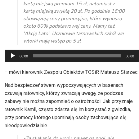
kartą miejską premium 15 zł, natomiast z
kartą miejską zwykłą 20 zł. Po godzinie 16:00
obowiązują ceny promocyjne, które wynoszą
około 60% podstawowej ceny. Mamy też
'Akcję Lato”. Uczniowie tarnowskich szkół we
wtorki mają wstęp po 5 zł
Odtwarzacz
00:00
00:00
plików
dźwiękowych
– mówi kierownik Zespołu Obiektów TOSiR Mateusz Starzec.
Nad bezpieczeństwem wypoczywających w basenach
czuwają ratownicy, którzy zwracają uwagę, że podczas
zabawy nie można zapomnieć o ostrożności. Jak przyznaje
ratownik Kamil, często zdarza się im korzystać z gwizdka,
przy pomocy którego upominają osoby zachowujące się
nieodpowiedzialnie.
-Za skakanie do wody, nawet na nogi, ale