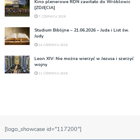
Kino plenerowe RDN zawitało do Wróblowic
[ZDJĘCIA]
7 CZERWCA 2026
Studium Biblijne – 21.06.2026 – Juda i List św.
Judy
24 CZERWCA 2026
Leon XIV: Nie można wierzyć w Jezusa i szerzyć
wojny
11 CZERWCA 2026
[logo_showcase id="117200"]