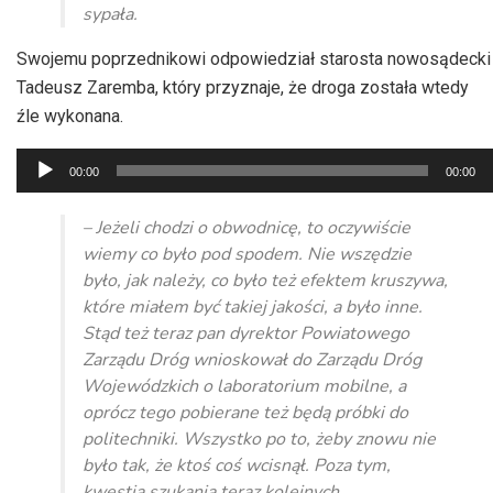
sypała.
Swojemu poprzednikowi odpowiedział starosta nowosądecki
Tadeusz Zaremba, który przyznaje, że droga została wtedy
źle wykonana.
Odtwarzacz
00:00
00:00
plików
dźwiękowych
– Jeżeli chodzi o obwodnicę, to oczywiście
wiemy co było pod spodem. Nie wszędzie
było, jak należy, co było też efektem kruszywa,
które miałem być takiej jakości, a było inne.
Stąd też teraz pan dyrektor Powiatowego
Zarządu Dróg wnioskował do Zarządu Dróg
Wojewódzkich o laboratorium mobilne, a
oprócz tego pobierane też będą próbki do
politechniki. Wszystko po to, żeby znowu nie
było tak, że ktoś coś wcisnął. Poza tym,
kwestia szukania teraz kolejnych