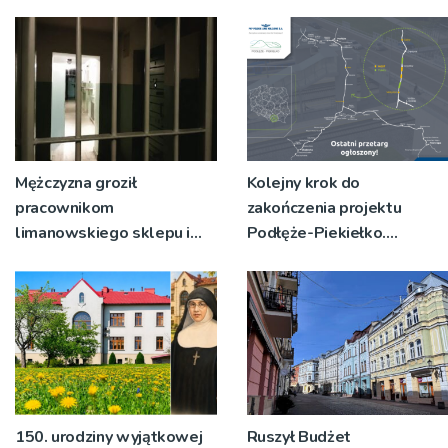
Mężczyzna groził
Kolejny krok do
pracownikom
zakończenia projektu
limanowskiego sklepu i
Podłęże-Piekiełko.
policjantom, którzy
Ogłoszony ostatni
przyjechali z interwencją
przetarg
150. urodziny wyjątkowej
Ruszył Budżet