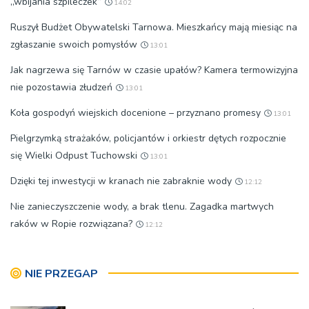
„wbijania szpileczek”
14:02
Ruszył Budżet Obywatelski Tarnowa. Mieszkańcy mają miesiąc na
zgłaszanie swoich pomysłów
13:01
Jak nagrzewa się Tarnów w czasie upałów? Kamera termowizyjna
nie pozostawia złudzeń
13:01
Koła gospodyń wiejskich docenione – przyznano promesy
13:01
Pielgrzymką strażaków, policjantów i orkiestr dętych rozpocznie
się Wielki Odpust Tuchowski
13:01
Dzięki tej inwestycji w kranach nie zabraknie wody
12:12
Nie zanieczyszczenie wody, a brak tlenu. Zagadka martwych
raków w Ropie rozwiązana?
12:12
NIE PRZEGAP