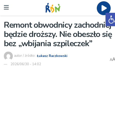
O
Remont obwodnicy zachodniej
będzie droższy. Nie obeszło się
bez „wbijania szpileczek”
autor / źródło:
Łukasz Raczkowski
A
2026/06/30 - 14:02