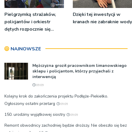
Pielgrzymką strażaków,
Dzięki tej inwestycji w
policjantów i orkiestr
kranach nie zabraknie wody
dętych rozpocznie się
Wielki Odpust Tuchowski
NAJNOWSZE
Mężczyzna groził pracownikom limanowskiego
sklepu i policjantom, którzy przyjechali z
interwencją
09:09
Kolejny krok do zakończenia projektu Podłęże-Piekiełko.
Ogłoszony ostatni przetarg
09:09
150. urodziny wyjątkowej siostry
09:09
Remont obwodnicy zachodniej będzie droższy. Nie obeszło się bez