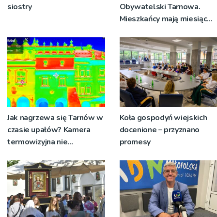
siostry
Obywatelski Tarnowa.
Mieszkańcy mają miesiąc
na zgłaszanie swoich
pomysłów
Jak nagrzewa się Tarnów w
Koła gospodyń wiejskich
czasie upałów? Kamera
docenione – przyznano
termowizyjna nie
promesy
pozostawia złudzeń