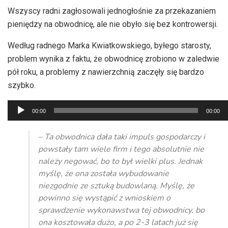
Wszyscy radni zagłosowali jednogłośnie za przekazaniem
pieniędzy na obwodnicę, ale nie obyło się bez kontrowersji.
Według radnego Marka Kwiatkowskiego, byłego starosty,
problem wynika z faktu, że obwodnicę zrobiono w zaledwie
pół roku, a problemy z nawierzchnią zaczęły się bardzo
szybko.
Odtwarzacz
00:00
00:00
plików
dźwiękowych
– Ta obwodnica dała taki impuls gospodarczy i
powstały tam wiele firm i tego absolutnie nie
należy negować, bo to był wielki plus. Jednak
myślę, że ona została wybudowanie
niezgodnie ze sztuką budowlaną. Myślę, że
powinno się wystąpić z wnioskiem o
sprawdzenie wykonawstwa tej obwodnicy, bo
ona kosztowała dużo, a po 2-3 latach już się