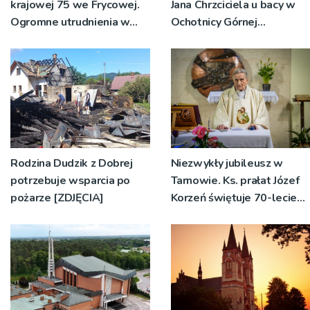
krajowej 75 we Frycowej.
Jana Chrzciciela u bacy w
Ogromne utrudnienia w
Ochotnicy Górnej
ruchu
[ZDJĘCIA]
Rodzina Dudzik z Dobrej
Niezwykły jubileusz w
potrzebuje wsparcia po
Tarnowie. Ks. prałat Józef
pożarze [ZDJĘCIA]
Korzeń świętuje 70-lecie
kapłaństwa