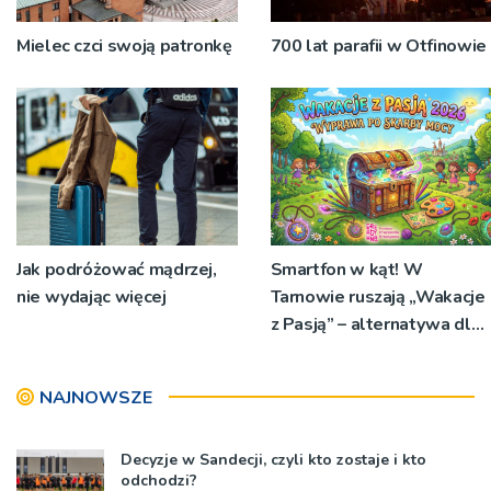
Mielec czci swoją patronkę
700 lat parafii w Otfinowie
Jak podróżować mądrzej,
Smartfon w kąt! W
nie wydając więcej
Tarnowie ruszają „Wakacje
z Pasją” – alternatywa dla
tradycyjnych półkolonii,
którą pokochają dzieci i
NAJNOWSZE
rodzice
Decyzje w Sandecji, czyli kto zostaje i kto
odchodzi?