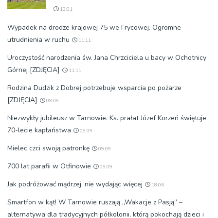
13:01
Wypadek na drodze krajowej 75 we Frycowej. Ogromne
utrudnienia w ruchu
11:11
Uroczystość narodzenia św. Jana Chrzciciela u bacy w Ochotnicy
Górnej [ZDJĘCIA]
11:11
Rodzina Dudzik z Dobrej potrzebuje wsparcia po pożarze
[ZDJĘCIA]
09:09
Niezwykły jubileusz w Tarnowie. Ks. prałat Józef Korzeń świętuje
70-lecie kapłaństwa
09:09
Mielec czci swoją patronkę
09:09
700 lat parafii w Otfinowie
09:09
Jak podróżować mądrzej, nie wydając więcej
18:06
Smartfon w kąt! W Tarnowie ruszają „Wakacje z Pasją” –
alternatywa dla tradycyjnych półkolonii, którą pokochają dzieci i