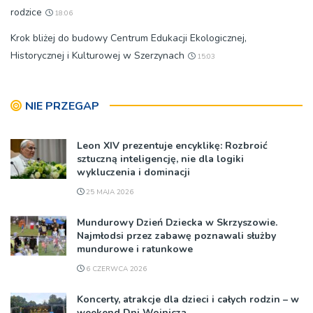
rodzice
18:06
Krok bliżej do budowy Centrum Edukacji Ekologicznej,
Historycznej i Kulturowej w Szerzynach
15:03
NIE PRZEGAP
Leon XIV prezentuje encyklikę: Rozbroić
sztuczną inteligencję, nie dla logiki
wykluczenia i dominacji
25 MAJA 2026
Mundurowy Dzień Dziecka w Skrzyszowie.
Najmłodsi przez zabawę poznawali służby
mundurowe i ratunkowe
6 CZERWCA 2026
Koncerty, atrakcje dla dzieci i całych rodzin – w
weekend Dni Wojnicza