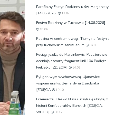
Parafialny Festyn Rodzinny u św. Małgorzaty
[14.06.2026]
19:07
Festyn Rodzinny w Tuchowie [14.06.2026]
18:06
Rodzina w centrum uwagi. Tłumy na festynie
przy tuchowskim sanktuarium
18:06
Pociągi jeżdżą do Marcinkowic. Pasażerowie
oceniają otwarty fragment linii 104 Podłęże
Piekiełko [ZDJĘCIA]
14:02
Był gorliwym wychowawcą. Ujanowice
wspominają ks. Bernardyna Dziedziaka
[ZDJĘCIA
10:10
Przemierzali Beskid Niski i uczyli się ukrytej tu
historii Konfederatów Barskich [ZDJĘCIA,
WIDEO]
00:12