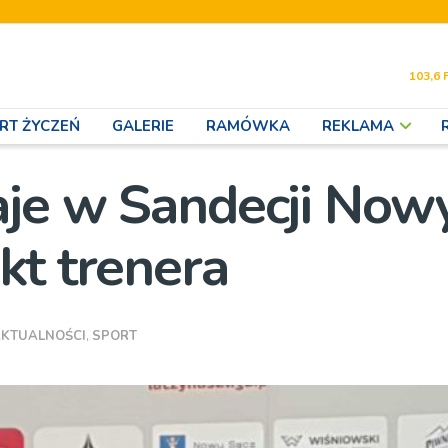
103,6 
RT ŻYCZEŃ
GALERIE
RAMÓWKA
REKLAMA
aje w Sandecji Now
kt trenera
KTUALNOŚCI
,
SPORT