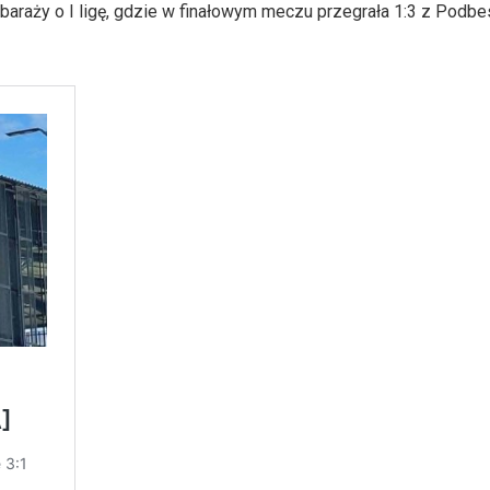
 baraży o I ligę, gdzie w finałowym meczu przegrała 1:3 z Podb