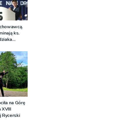
ychowawcą.
inają ks.
dziaka
iła na Górę
 XVIII
j Rycerski