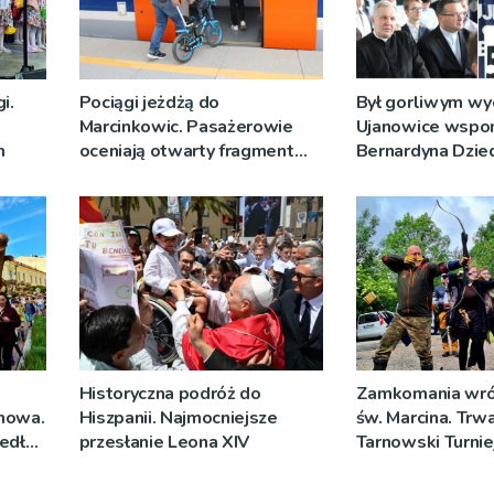
i.
Pociągi jeżdżą do
Był gorliwym w
Marcinkowic. Pasażerowie
Ujanowice wspom
m
oceniają otwarty fragment
Bernardyna Dzie
linii 104 Podłęże Piekiełko
[ZDJĘCIA
[ZDJĘCIA]
Historyczna podróż do
Zamkomania wróc
rnowa.
Hiszpanii. Najmocniejsze
św. Marcina. Trwa
edł
przesłanie Leona XIV
Tarnowski Turnie