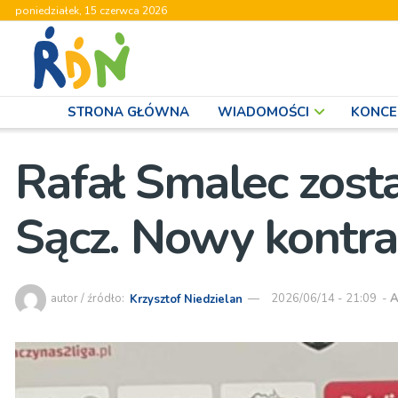
poniedziałek, 15 czerwca 2026
STRONA GŁÓWNA
WIADOMOŚCI
KONCE
Rafał Smalec zost
Sącz. Nowy kontra
autor / źródło:
Krzysztof Niedzielan
2026/06/14 - 21:09
-
A