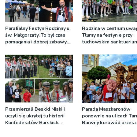
Parafialny Festyn Rodzinny u
Rodzina w centrum uwag
św. Małgorzaty. To był czas
Tłumy na festynie przy
pomagania i dobrej zabawy
tuchowskim sanktuariu
[ZDJĘCIA, WIDEO]
Przemierzali Beskid Niski i
Parada Maszkaronów
uczyli się ukrytej tu historii
ponownie na ulicach Ta
Konfederatów Barskich
Barwny korowód przesz
[ZDJĘCIA, WIDEO]
przez starówkę