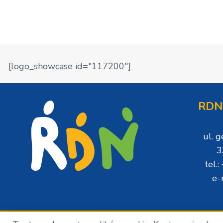
[logo_showcase id="117200"]
RDN
ul. 
3
tel.
e-