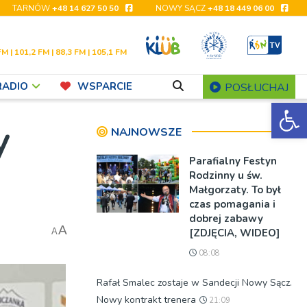
TARNÓW
+48 14 627 50 50
NOWY SĄCZ
+48 18 449 06 00
FM | 101,2 FM | 88,3 FM | 105,1 FM
RADIO
WSPARCIE
POSŁUCHAJ
Ot
y
NAJNOWSZE
Parafialny Festyn
Rodzinny u św.
Małgorzaty. To był
czas pomagania i
dobrej zabawy
A
[ZDJĘCIA, WIDEO]
A
08:08
Rafał Smalec zostaje w Sandecji Nowy Sącz.
Nowy kontrakt trenera
21:09