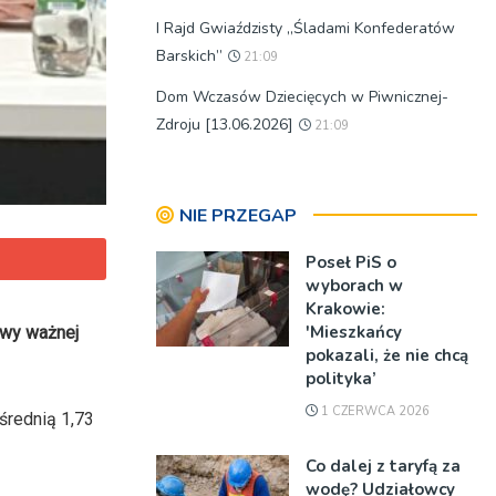
I Rajd Gwiaździsty „Śladami Konfederatów
Barskich”
21:09
Dom Wczasów Dziecięcych w Piwnicznej-
Zdroju [13.06.2026]
21:09
NIE PRZEGAP
Poseł PiS o
wyborach w
Krakowie:
'Mieszkańcy
owy ważnej
pokazali, że nie chcą
polityka’
1 CZERWCA 2026
średnią 1,73
Co dalej z taryfą za
wodę? Udziałowcy