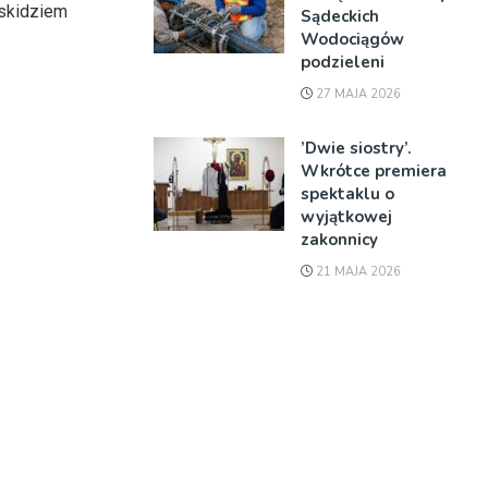
eskidziem
Sądeckich
Wodociągów
podzieleni
27 MAJA 2026
’Dwie siostry’.
Wkrótce premiera
spektaklu o
wyjątkowej
zakonnicy
21 MAJA 2026