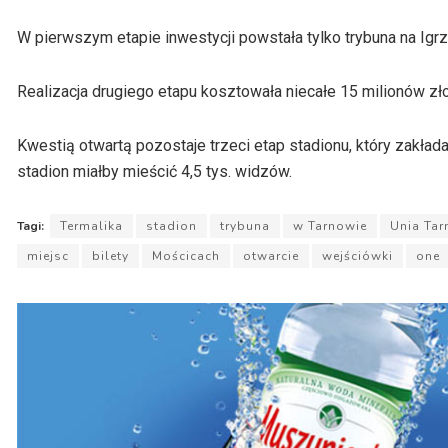
W pierwszym etapie inwestycji powstała tylko trybuna na Igrz
Realizacja drugiego etapu kosztowała niecałe 15 milionów zło
Kwestią otwartą pozostaje trzeci etap stadionu, który zakła
stadion miałby mieścić 4,5 tys. widzów.
Tagi:
Termalika
stadion
trybuna
w Tarnowie
Unia Ta
miejsc
bilety
Mościcach
otwarcie
wejściówki
one