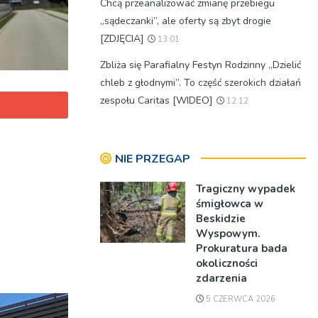
Chcą przeanalizować zmianę przebiegu
„sądeczanki”, ale oferty są zbyt drogie
[ZDJĘCIA]
13:01
Zbliża się Parafialny Festyn Rodzinny „Dzielić
chleb z głodnymi”. To część szerokich działań
zespołu Caritas [WIDEO]
12:12
NIE PRZEGAP
Tragiczny wypadek
śmigłowca w
Beskidzie
Wyspowym.
Prokuratura bada
okoliczności
zdarzenia
5 CZERWCA 2026