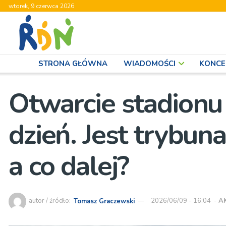
wtorek, 9 czerwca 2026
STRONA GŁÓWNA
WIADOMOŚCI
KONCE
Otwarcie stadionu
dzień. Jest trybun
a co dalej?
autor / źródło:
Tomasz Graczewski
2026/06/09 - 16:04
-
A