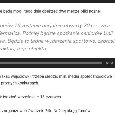
e będą mogli tego dnia obejrzeć dwa mecze piłki nożnej.
lonów 16 zostanie oficjalnie otwarty 20 czerwca –
ermalica. Później będzie spotkanie seniorów Unii
wa. Będzie to ładne wydarzenie sportowe, zapros
ukturą tego obiektu.
00:00
yskać wejściówki, trzeba śledzić m.in. media społecznościowe T
w prostych konkursach.
uż tydzień wcześniej – 13 czerwca.
za zorganizować Związek Piłki Nożnej okręg Tarnów.