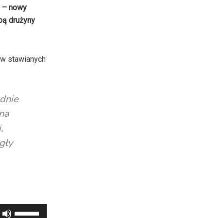
e – nowy
bą drużyny
ów stawianych
dnie
na
,
gły
Używaj