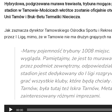
Hybrydowa, podgrzewana murawa trawiasta, trybuna mogąca 
stadion w Tarnowie-Mościcach wkrótce zostanie oficjalnie o
Unii Tarnów i Bruk-Betu Termaliki Nieciecza.
Jak zaznacza dyrektor Tarnowskiego Ośrodka Sportu i Rekre
przez I Ligę, mimo, że w Tarnowie nie ma drużyn grających 
-Mamy pojemność trybuny 1008 miejsc. T
wygląda. Pamiętajmy, że jest to murawa
przez podmiot zewnętrzny, odpowiedzial
stadion jest dedykowany do I ligi rozgr
grać wszystkie kluby, które będą chciały 
Tarnów, była tutaj też Iskra Tarnów, Met
zainteresowany różnymi imprezami.
Odtwarzacz
00:00