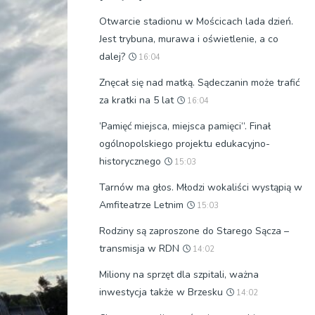
Otwarcie stadionu w Mościcach lada dzień.
Jest trybuna, murawa i oświetlenie, a co
dalej?
16:04
Znęcał się nad matką. Sądeczanin może trafić
za kratki na 5 lat
16:04
’Pamięć miejsca, miejsca pamięci”. Finał
ogólnopolskiego projektu edukacyjno-
historycznego
15:03
Tarnów ma głos. Młodzi wokaliści wystąpią w
Amfiteatrze Letnim
15:03
Rodziny są zaproszone do Starego Sącza –
transmisja w RDN
14:02
Miliony na sprzęt dla szpitali, ważna
inwestycja także w Brzesku
14:02