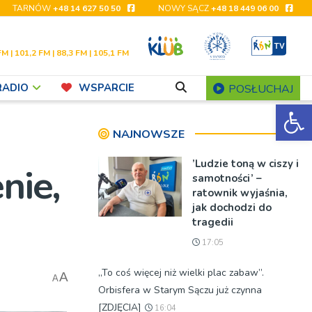
TARNÓW
+48 14 627 50 50
NOWY SĄCZ
+48 18 449 06 00
FM | 101,2 FM | 88,3 FM | 105,1 FM
RADIO
WSPARCIE
POSŁUCHAJ
Ot
NAJNOWSZE
’Ludzie toną w ciszy i
nie,
samotności’ –
ratownik wyjaśnia,
jak dochodzi do
tragedii
17:05
„To coś więcej niż wielki plac zabaw”.
A
A
Orbisfera w Starym Sączu już czynna
[ZDJĘCIA]
16:04