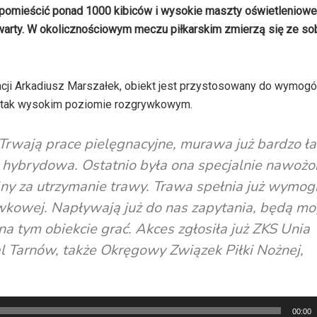
pomieścić ponad 1000 kibiców i wysokie maszty oświetleniow
twarty. W okolicznościowym meczu piłkarskim zmierzą się ze so
acji Arkadiusz Marszałek, obiekt jest przystosowany do wymog
na tak wysokim poziomie rozgrywkowym.
rwają prace pielęgnacyjne, murawa już bardzo ła
 hybrydowa. Ostatnio była ona specjalnie nawożo
ny za utrzymanie trawy. Trawa spełnia już wymogi
ywkowej. Napływają już do nas zapytania, będą mo
na tym obiekcie grać. Akces zgłosiła już ZKS Unia
al Tarnów, także Okręgowy Związek Piłki Nożnej,
00:00