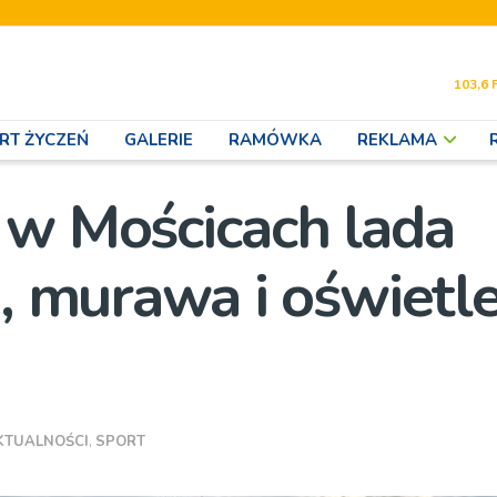
103,6 
RT ŻYCZEŃ
GALERIE
RAMÓWKA
REKLAMA
 w Mościcach lada
a, murawa i oświetle
KTUALNOŚCI
,
SPORT