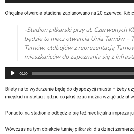
plików
dźwiękowych
Oficjalne otwarcie stadionu zaplanowano na 20 czerwca. Kibic
-Stadion piłkarski przy ul. Czerwonych K
będzie to mecz otwarcia Unia Tarnów – T
Tarnów, oldbojów z reprezentacją Tarno
mieszkańców do zapoznania się z infrastr
Odtwarzacz
00:00
plików
dźwiękowych
Bilety na to wydarzenie będą do dyspozycji miasta – żeby uz
miejskich instytucji, gdzie co jakiś czas można wziąć udział 
Ponadto, na stadionie odbędzie się też nieoficjalna impreza j
Wówczas na tym obiekcie turniej piłkarski dla dzieci zamier