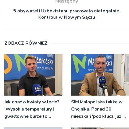
Następny
5 obywateli Uzbekistanu pracowało nielegalnie.
Kontrola w Nowym Sączu
ZOBACZ RÓWNIEŻ
Jak dbać o kwiaty w lecie?
SIM Małopolska także w
'Wysokie temperatury i
Gnojniku. Ponad 30
gwałtowne burze to
mieszkań ‘pod klucz’ już w
największe wyzwania’
przyszłym roku