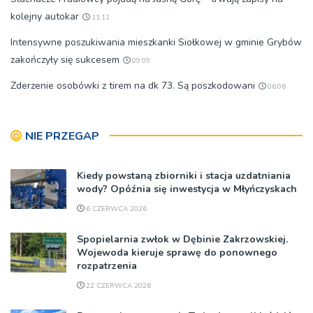
kolejny autokar
11:11
Intensywne poszukiwania mieszkanki Siołkowej w gminie Grybów
zakończyły się sukcesem
09:09
Zderzenie osobówki z tirem na dk 73. Są poszkodowani
06:06
NIE PRZEGAP
Kiedy powstaną zbiorniki i stacja uzdatniania
wody? Opóźnia się inwestycja w Młyńczyskach
6 CZERWCA 2026
Spopielarnia zwłok w Dębinie Zakrzowskiej.
Wojewoda kieruje sprawę do ponownego
rozpatrzenia
22 CZERWCA 2026