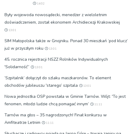
14:02
Były wojewoda nowosądecki, menedżer z wieloletnim
doświadczeniem, został ekonomem Archidiecezji Krakowskiej
13:01
SIM Małopolska także w Gnojniku. Ponad 30 mieszkań ‘pod klucz’
już w przyszłym roku
13:01
45. rocznica rejestracji NSZZ Rolników Indywidualnych
'Solidarność”
13:01
’Szpitalnik’ dołączył do szlaku maszkaronów. To element
obchodów jubileuszu 'starego’ szpitala
13:01
Nowa jednostka OSP powstała w Gminie Tarnów. Wójt: 'To jest
fenomen, młodzi ludzie chcą pomagać innym’
11:11
Tarnów ma głos – 35 nagrodzonych! Finał konkursu w
Amfiteatrze Letnim
11:11
Słuchacze i radiowcy pojadą na Jasną Górę – trwają zapisy na