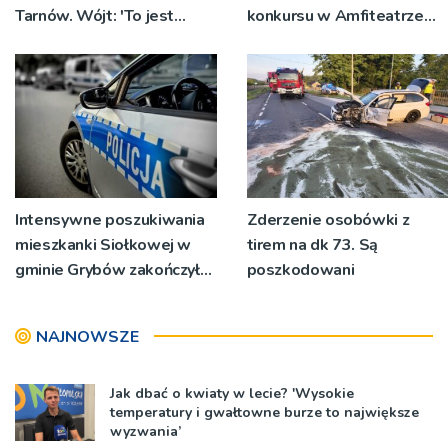
Tarnów. Wójt: 'To jest
konkursu w Amfiteatrze
fenomen, młodzi ludzie
Letnim
chcą pomagać innym’
Intensywne poszukiwania
Zderzenie osobówki z
mieszkanki Siołkowej w
tirem na dk 73. Są
gminie Grybów zakończyły
poszkodowani
się sukcesem
NAJNOWSZE
Jak dbać o kwiaty w lecie? 'Wysokie
temperatury i gwałtowne burze to największe
wyzwania’