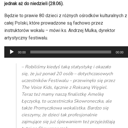
jednak aż do niedzieli (28.06).
Będzie to prawie 80 dzieci z różnych ośrodków kulturalnych z
całej Polski, które prowadzone są fachowo przez
instruktorów wokalu – mówi ks. Andrzej Mulka, dyrektor
artystyczny festiwalu.
Odtwarzacz
00:00
00:00
plików
dźwiękowych
– Robiliśmy kiedyś taką statystykę i okazało
się, że już ponad 20 osób – dotychczasowych
uczestników Festiwalu – przewinęło się przez
The Voice Kids, łącznie z Roksaną Węgiel.
Teraz też mamy naszą finalistkę Amelkę
Łęczycką, to uczestniczka Skowroneczka, ale
także Promyczkowa wokalistka. Bardzo się
cieszymy, że dzieci tak profesjonalnie
zajmujące się już śpiewaniem też przyjeżdżają