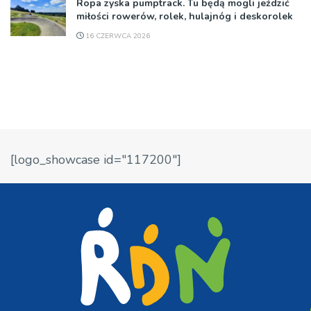
Ropa zyska pumptrack. Tu będą mogli jeździć
miłości rowerów, rolek, hulajnóg i deskorolek
16 CZERWCA 2026
[logo_showcase id="117200"]