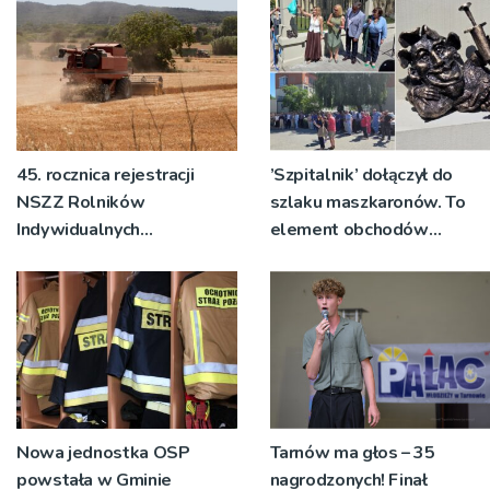
45. rocznica rejestracji
’Szpitalnik’ dołączył do
NSZZ Rolników
szlaku maszkaronów. To
Indywidualnych
element obchodów
'Solidarność”
jubileuszu 'starego’
szpitala
Nowa jednostka OSP
Tarnów ma głos – 35
powstała w Gminie
nagrodzonych! Finał