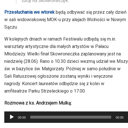
tutaj na Skowroneczęk.
Przesłuchania we wtorek
będą odbywać się przez cały dzień
w sali widowiskowej MOK-u przy alejach Wolności w Nowym
Sączu.
W kolejnych dniach w ramach Festiwalu odbędą się m.in.
warsztaty artystyczne dla małych artystów w Pałacu
Młodzieży. Wielki finał Skowroneczka zaplanowany jest na
niedzielę (28.06). Rano o 10.30 dzieci wezmą udział we Mszy
św. w bazylice św. Małgorzaty. Później w samo południe w
Sali Ratuszowej ogłoszone zostaną wyniki i wręczone
nagrody. Koncert laureatów odbędzie się z kolei w
amfiteatrze Parku Strzeleckiego o 17.00.
Rozmowa z ks. Andrzejem Mulką:
Odtwarzacz
00:00
00:00
plików