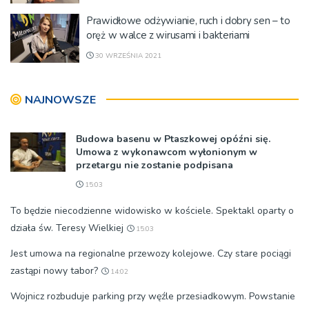
Prawidłowe odżywianie, ruch i dobry sen – to
oręż w walce z wirusami i bakteriami
30 WRZEŚNIA 2021
NAJNOWSZE
Budowa basenu w Ptaszkowej opóźni się.
Umowa z wykonawcom wyłonionym w
przetargu nie zostanie podpisana
15:03
To będzie niecodzienne widowisko w kościele. Spektakl oparty o
działa św. Teresy Wielkiej
15:03
Jest umowa na regionalne przewozy kolejowe. Czy stare pociągi
zastąpi nowy tabor?
14:02
Wojnicz rozbuduje parking przy węźle przesiadkowym. Powstanie