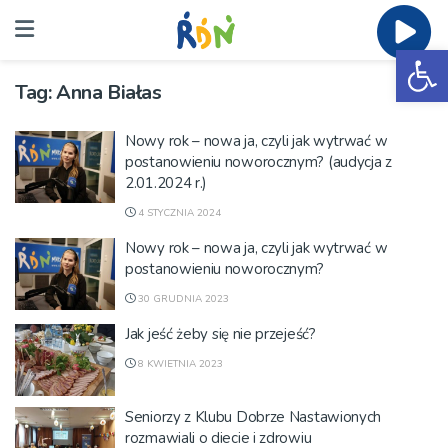
Ot
Tag:
Anna Białas
Nowy rok – nowa ja, czyli jak wytrwać w
postanowieniu noworocznym? (audycja z
2.01.2024 r.)
4 STYCZNIA 2024
Nowy rok – nowa ja, czyli jak wytrwać w
postanowieniu noworocznym?
30 GRUDNIA 2023
Jak jeść żeby się nie przejeść?
8 KWIETNIA 2023
Seniorzy z Klubu Dobrze Nastawionych
rozmawiali o diecie i zdrowiu