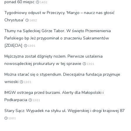
ponad 60 miejsc
14:02
Tygodniowy odpust w Przeczycy. 'Maryjo – naucz nas głosić
Chrystusa’
14:02
Tłumy na Sądeckiej Górze Tabor. W święto Przemienienia
Pańskiego bp Jeż przypominał o znaczeniu Sakramentów
[ZDJĘCIA]
13:01
Mężczyzna został dźgnięty nożem. Pierwsze ustalenia
nowosądeckiej prokuratury w tej sprawie
13:01
Można starać się o stypendium. Diecezjalna fundacja przyjmuje
wnioski
13:01
IMGW ostrzega przed burzami. Alerty dla Małopolski i
Podkarpacia
13:01
Stary Sącz: Wypadek na styku ul. Węgierskiej i drogi krajowej 87
13:01