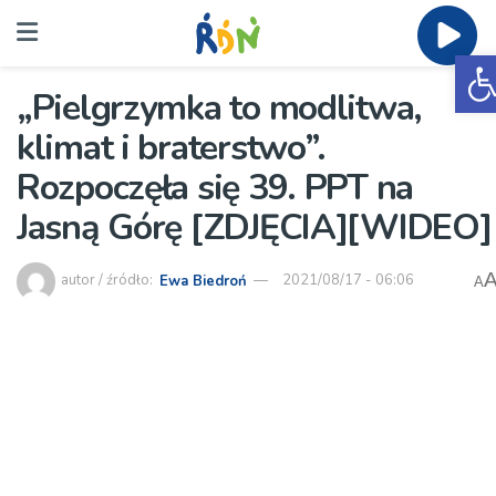
O
„Pielgrzymka to modlitwa,
klimat i braterstwo”.
Rozpoczęła się 39. PPT na
Jasną Górę [ZDJĘCIA][WIDEO]
autor / źródło:
Ewa Biedroń
2021/08/17 - 06:06
A