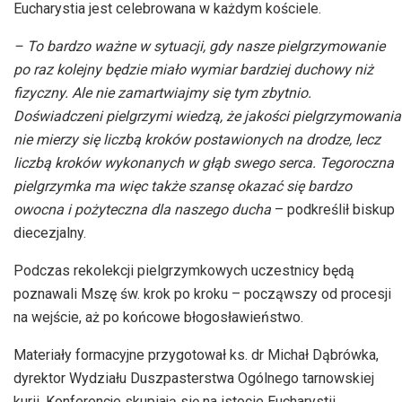
Eucharystia jest celebrowana w każdym kościele.
– To bardzo ważne w sytuacji, gdy nasze pielgrzymowanie
po raz kolejny będzie miało wymiar bardziej duchowy niż
fizyczny. Ale nie zamartwiajmy się tym zbytnio.
Doświadczeni pielgrzymi wiedzą, że jakości pielgrzymowania
nie mierzy się liczbą kroków postawionych na drodze, lecz
liczbą kroków wykonanych w głąb swego serca. Tegoroczna
pielgrzymka ma więc także szansę okazać się bardzo
owocna i pożyteczna dla naszego ducha
– podkreślił biskup
diecezjalny.
Podczas rekolekcji pielgrzymkowych uczestnicy będą
poznawali Mszę św. krok po kroku – począwszy od procesji
na wejście, aż po końcowe błogosławieństwo.
Materiały formacyjne przygotował ks. dr Michał Dąbrówka,
dyrektor Wydziału Duszpasterstwa Ogólnego tarnowskiej
kurii. Konferencje skupiają się na istocie Eucharystii.