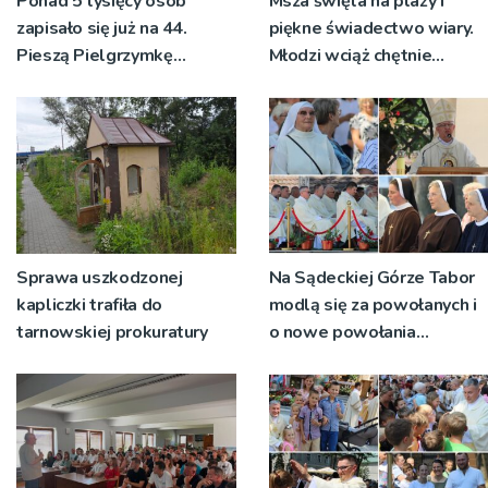
Ponad 5 tysięcy osób
Msza święta na plaży i
zapisało się już na 44.
piękne świadectwo wiary.
Pieszą Pielgrzymkę
Młodzi wciąż chętnie
Tarnowską [WIDEO]
wyjeżdżają na oazy
Sprawa uszkodzonej
Na Sądeckiej Górze Tabor
kapliczki trafiła do
modlą się za powołanych i
tarnowskiej prokuratury
o nowe powołania
[ZDJĘCIA]