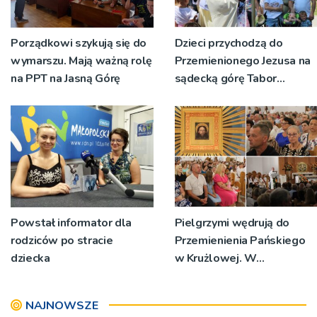
Porządkowi szykują się do
Dzieci przychodzą do
wymarszu. Mają ważną rolę
Przemienionego Jezusa na
na PPT na Jasną Górę
sądecką górę Tabor
[ZDJĘCIA]
Powstał informator dla
Pielgrzymi wędrują do
rodziców po stracie
Przemienienia Pańskiego
dziecka
w Krużlowej. W
sanktuarium trwa Wielki
Odpust [ZDJĘCIA]
NAJNOWSZE