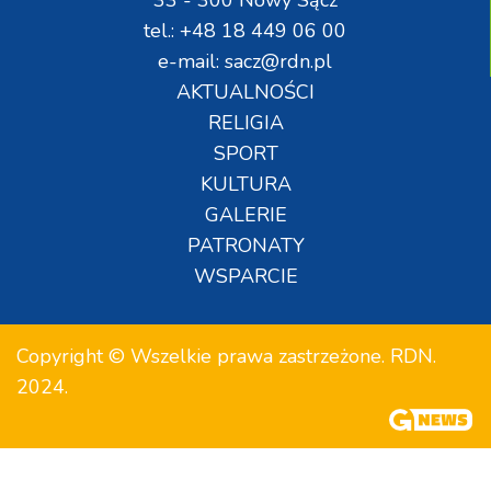
tel.: +48 18 449 06 00
e-mail: sacz@rdn.pl
AKTUALNOŚCI
RELIGIA
SPORT
KULTURA
GALERIE
PATRONATY
WSPARCIE
Copyright © Wszelkie prawa zastrzeżone. RDN.
2024.