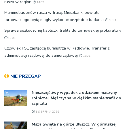
rusza w region
14:02
Mammobus znów rusza w trasę. Mieszkanki powiatu
tarnowskiego będą mogły wykonać bezpłatne badania
13:01
Sprawa uszkodzonej kapliczki trafiła do tarnowskiej prokuratury
13:01
Człowiek PSL zastępcą burmistrza w Radłowie. Transfer z
administracji rządowej do samorządowej
13:01
NIE PRZEGAP
Nieszczęśliwy wypadek z udziałem maszyny
rolniczej. Mężczyzna w ciężkim stanie trafił do
szpitala
1 SIERPNIA 2026
Msza Święta na górze Błyszcz. W góralskiej