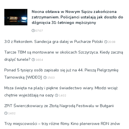
Nocna obława w Nowym Sączu zakończona
zatrzymaniem. Policjanci ustalają jak doszło do
dźgnięcia 31-letniego mężczyzny
07:07
3:0 z Rekordem. Sandecja gra dalej w Pucharze Polski
20:08
Tarcze TBM są montowane w okolicach Szczyrzyca. Kiedy zaczną
drążyć tunele?
16:04
Ponad 5 tysięcy osób zapisało się już na 44. Pieszą Pielgrzymkę
Tarnowską [WIDEO]
15:03
Msza święta na plaży i piękne świadectwo wiary. Młodzi wciąż
chętnie wyjeżdżają na oazy
14:02
ZPiT Świerczkowiacy ze Złotą Nagrodą Festiwalu w Bułgarii
14:02
Trzy miejscowości – trzy różne filmy. Kino plenerowe RDN znów