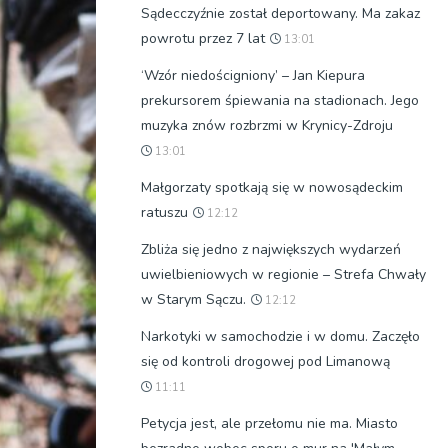
Sądecczyźnie został deportowany. Ma zakaz
powrotu przez 7 lat
13:01
‘Wzór niedościgniony’ – Jan Kiepura
prekursorem śpiewania na stadionach. Jego
muzyka znów rozbrzmi w Krynicy-Zdroju
13:01
Małgorzaty spotkają się w nowosądeckim
ratuszu
12:12
Zbliża się jedno z największych wydarzeń
uwielbieniowych w regionie – Strefa Chwały
w Starym Sączu.
12:12
Narkotyki w samochodzie i w domu. Zaczęło
się od kontroli drogowej pod Limanową
11:11
Petycja jest, ale przełomu nie ma. Miasto