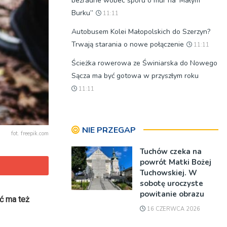
bezradne wobec sporu o mur na 'Małym
Burku”
11:11
Autobusem Kolei Małopolskich do Szerzyn?
Trwają starania o nowe połączenie
11:11
Ścieżka rowerowa ze Świniarska do Nowego
Sącza ma być gotowa w przyszłym roku
11:11
NIE PRZEGAP
fot. freepik.com
Tuchów czeka na
powrót Matki Bożej
Tuchowskiej. W
sobotę uroczyste
powitanie obrazu
ć ma też
16 CZERWCA 2026