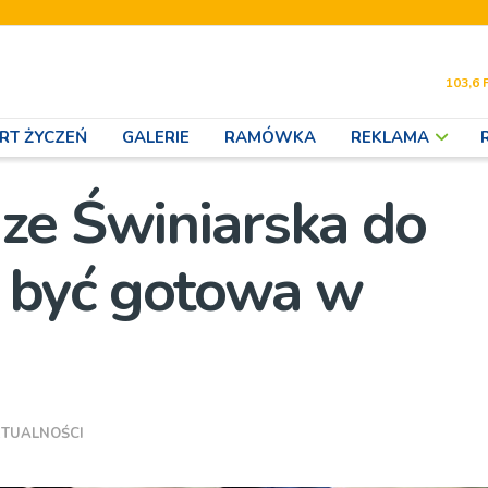
103,6 
RT ŻYCZEŃ
GALERIE
RAMÓWKA
REKLAMA
ze Świniarska do
 być gotowa w
TUALNOŚCI