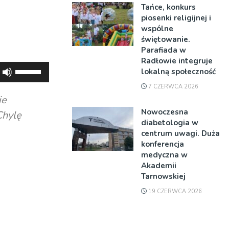
Tańce, konkurs
piosenki religijnej i
wspólne
świętowanie.
Parafiada w
Radłowie integruje
Używaj
lokalną społeczność
strzałek
7 CZERWCA 2026
do
ie
góry
Nowoczesna
Chylę
oraz
diabetologia w
centrum uwagi. Duża
do
konferencja
dołu
medyczna w
aby
Akademii
zwiększyć
Tarnowskiej
lub
19 CZERWCA 2026
zmniejszyć
głośność.