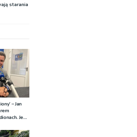
ają starania
ony’ – Jan
orem
dionach. Jego
brzmi w