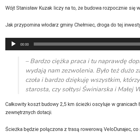
Wójt Stanisław Kuzak liczy na to, że budowa rozpocznie się 
Jak przypomina włodarz gminy Chełmiec, droga do tej inwestyc
Odtwarzacz
00:00
plików
dźwiękowych
– Bardzo ciężka praca i tu naprawdę do
wydają nam zezwolenia. Było też dużo za
czoła i bardzo dziękuję wszystkim, którz
starosta, czy sołtysi Świniarska i Małej W
Całkowity koszt budowy 2,5 km ścieżki oscyluje w granicach 8
zewnętrznych dotacji.
Ścieżka będzie połączona z trasą rowerową VeloDunajec, co 