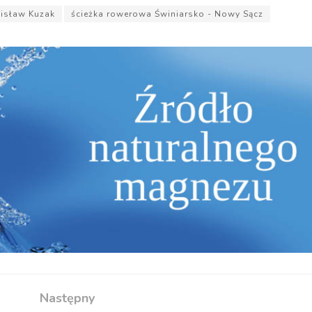
nisław Kuzak
ścieżka rowerowa Świniarsko - Nowy Sącz
Następny