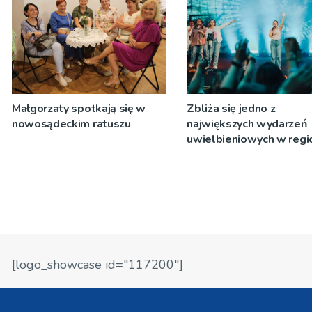
Małgorzaty spotkają się w
Zbliża się jedno z
nowosądeckim ratuszu
największych wydarzeń
uwielbieniowych w regio
Strefa Chwały w Starym
Sączu.
[logo_showcase id="117200"]