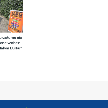
 przełomu nie
adne wobec
Małym Burku”