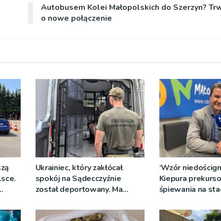
Autobusem Kolei Małopolskich do Szerzyn? Trw
o nowe połączenie
szą
Ukrainiec, który zakłócał
‘Wzór niedościgni
sce.
spokój na Sądecczyźnie
Kiepura prekurs
został deportowany. Ma
śpiewania na sta
nów
zakaz powrotu przez 7 lat
muzyka znów roz
Krynicy-Zdroju