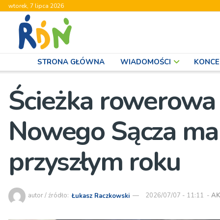
wtorek, 7 lipca 2026
STRONA GŁÓWNA
WIADOMOŚCI
KONCE
Ścieżka rowerowa 
Nowego Sącza ma
przyszłym roku
autor / źródło:
Łukasz Raczkowski
2026/07/07 - 11:11
-
AK