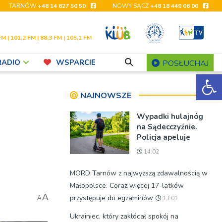
TARNÓW
+48 14 627 50 50
NOWY SĄCZ
+48 18 449 06 00
FM | 101,2 FM | 88,3 FM | 105,1 FM
RADIO
WSPARCIE
POSŁUCHAJ
Ot
NAJNOWSZE
Wypadki hulajnóg
na Sądecczyźnie.
Policja apeluje
14:02
MORD Tarnów z najwyższą zdawalnością w
Małopolsce. Coraz więcej 17-latków
A
przystępuje do egzaminów
A
13:01
Ukrainiec, który zakłócał spokój na