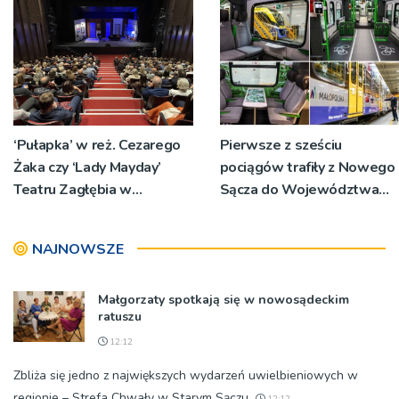
‘Pułapka’ w reż. Cezarego
Pierwsze z sześciu
Żaka czy ‘Lady Mayday’
pociągów trafiły z Nowego
Teatru Zagłębia w
Sącza do Województwa
Sosnowcu. Tarnowska
Małopolskiego [ZDJĘCIA]
'Talia’ w jubileuszowej
NAJNOWSZE
odsłonie
Małgorzaty spotkają się w nowosądeckim
ratuszu
12:12
Zbliża się jedno z największych wydarzeń uwielbieniowych w
regionie – Strefa Chwały w Starym Sączu.
12:12