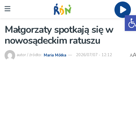
O
Małgorzaty spotkają się w
nowosądeckim ratuszu
autor / źródło:
Maria Mółka
2026/07/07 - 12:12
A