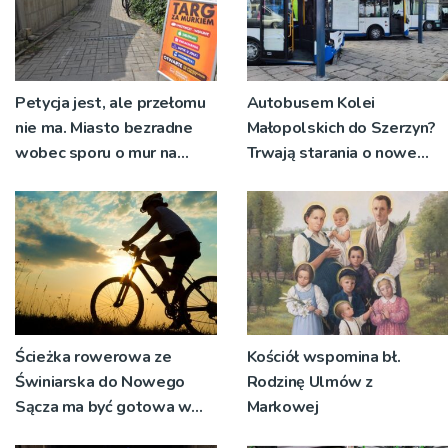
Petycja jest, ale przełomu
Autobusem Kolei
nie ma. Miasto bezradne
Małopolskich do Szerzyn?
wobec sporu o mur na
Trwają starania o nowe
'Małym Burku”
połączenie
Ścieżka rowerowa ze
Kościół wspomina bł.
Świniarska do Nowego
Rodzinę Ulmów z
Sącza ma być gotowa w
Markowej
przyszłym roku