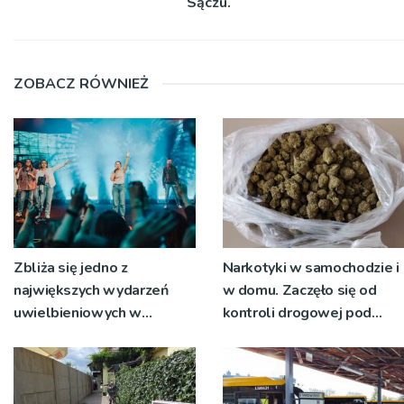
Sączu.
ZOBACZ RÓWNIEŻ
Zbliża się jedno z
Narkotyki w samochodzie i
największych wydarzeń
w domu. Zaczęło się od
uwielbieniowych w
kontroli drogowej pod
regionie – Strefa Chwały w
Limanową
Starym Sączu.