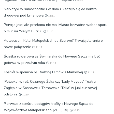
Narkotyki w samochodzie i w domu. Zaczęło się od kontroli
drogowej pod Limanową
11:11
Petycja jest, ale przełomu nie ma. Miasto bezradne wobec sporu
o mur na 'Małym Burku”
11:11
Autobusem Kolei Małopolskich do Szerzyn? Trwają starania o
nowe połączenie
11:11
Ścieżka rowerowa ze Świniarska do Nowego Sącza ma być
gotowa w przyszłym roku
11:11
Kościół wspomina bł. Rodzinę Ulmów z Markowej
11:11
‘Pułapka’ w reż. Cezarego Żaka czy ‘Lady Mayday’ Teatru
Zagłębia w Sosnowcu. Tarnowska 'Talia’ w jubileuszowej
odsłonie
10:10
Pierwsze z sześciu pociągów trafiły z Nowego Sącza do
Województwa Małopolskiego [ZDJĘCIA]
10:10