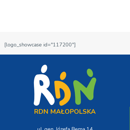
[logo_showcase id="117200"]
RDN MAŁOPOLSKA
ul. gen. Józefa Bema 14