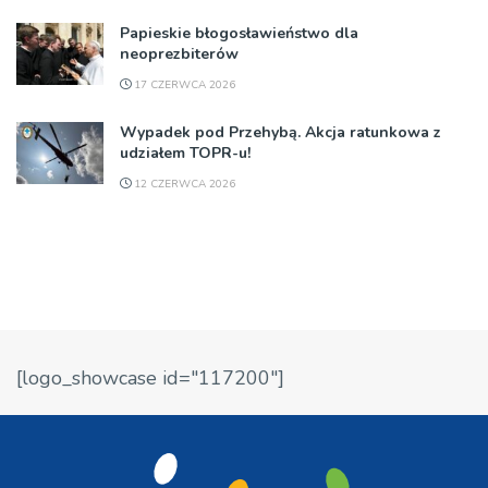
Papieskie błogosławieństwo dla
neoprezbiterów
17 CZERWCA 2026
Wypadek pod Przehybą. Akcja ratunkowa z
udziałem TOPR-u!
12 CZERWCA 2026
[logo_showcase id="117200"]