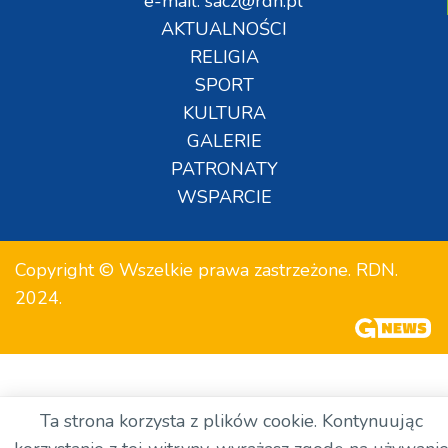
e-mail: sacz@rdn.pl
AKTUALNOŚCI
RELIGIA
SPORT
KULTURA
GALERIE
PATRONATY
WSPARCIE
Copyright © Wszelkie prawa zastrzeżone. RDN.
2024.
Ta strona korzysta z plików cookie. Kontynuując