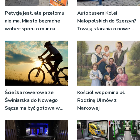
Petycja jest, ale przełomu
Autobusem Kolei
nie ma. Miasto bezradne
Małopolskich do Szerzyn?
wobec sporu o mur na
Trwają starania o nowe
'Małym Burku”
połączenie
Ścieżka rowerowa ze
Kościół wspomina bł.
Świniarska do Nowego
Rodzinę Ulmów z
Sącza ma być gotowa w
Markowej
przyszłym roku