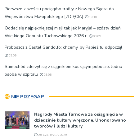
Pierwsze z sześciu pociągów trafiły z Nowego Sącza do
Województwa Małopolskiego [ZDJĘCIA]
10:10
Oddać się najpiękniejszej misji tak jak Maryja! – szósty dzień
Wielkiego Odpustu Tuchowskiego 2026 r.
09:09
Proboszcz z Castel Gandolfo: chcemy, by Papież tu odpoczął
09:09
Samochód zderzył się z ciągnikiem koszącym pobocze. Jedna
osoba w szpitalu
08:08
NIE PRZEGAP
Nagrody Miasta Tarnowa za osiągnięcia w
dziedzinie kultury wręczone. Uhonorowano
twórców i ludzi kultury
26 CZERWCA 2026