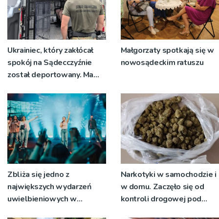
Ukrainiec, który zakłócał
Małgorzaty spotkają się w
spokój na Sądecczyźnie
nowosądeckim ratuszu
został deportowany. Ma
zakaz powrotu przez 7 lat
Zbliża się jedno z
Narkotyki w samochodzie i
największych wydarzeń
w domu. Zaczęło się od
uwielbieniowych w
kontroli drogowej pod
regionie – Strefa Chwały w
Limanową