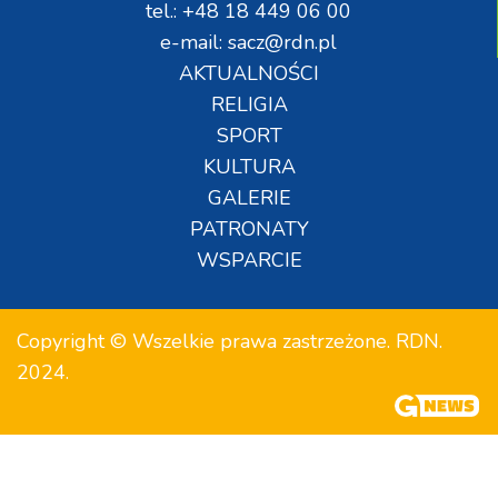
tel.: +48 18 449 06 00
e-mail: sacz@rdn.pl
AKTUALNOŚCI
RELIGIA
SPORT
KULTURA
GALERIE
PATRONATY
WSPARCIE
Copyright © Wszelkie prawa zastrzeżone. RDN.
2024.