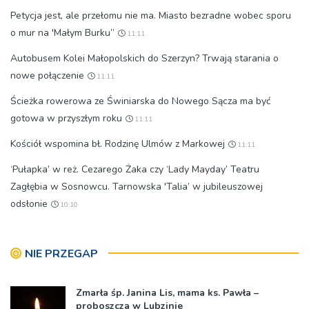
Petycja jest, ale przełomu nie ma. Miasto bezradne wobec sporu
o mur na 'Małym Burku”
11:11
Autobusem Kolei Małopolskich do Szerzyn? Trwają starania o
nowe połączenie
11:11
Ścieżka rowerowa ze Świniarska do Nowego Sącza ma być
gotowa w przyszłym roku
11:11
Kościół wspomina bł. Rodzinę Ulmów z Markowej
11:11
‘Pułapka’ w reż. Cezarego Żaka czy ‘Lady Mayday’ Teatru
Zagłębia w Sosnowcu. Tarnowska 'Talia’ w jubileuszowej
odsłonie
10:10
NIE PRZEGAP
Zmarła śp. Janina Lis, mama ks. Pawła –
proboszcza w Lubzinie