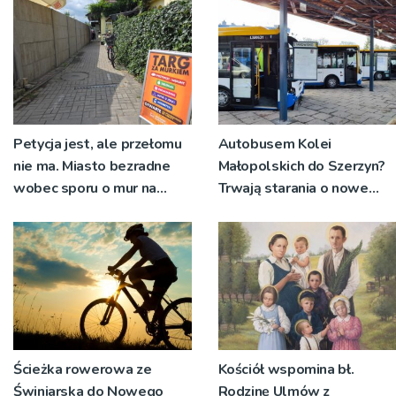
Starym Sączu.
Petycja jest, ale przełomu
Autobusem Kolei
nie ma. Miasto bezradne
Małopolskich do Szerzyn?
wobec sporu o mur na
Trwają starania o nowe
'Małym Burku”
połączenie
Ścieżka rowerowa ze
Kościół wspomina bł.
Świniarska do Nowego
Rodzinę Ulmów z