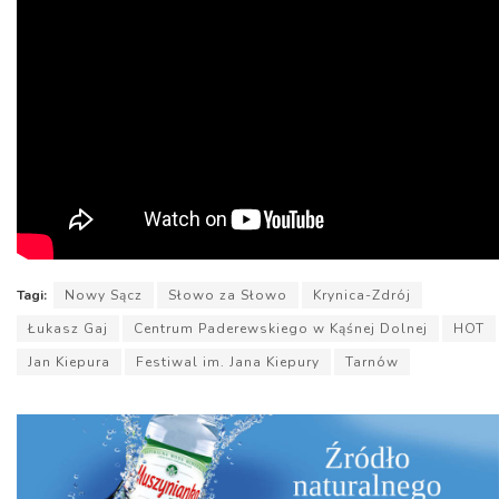
Tagi:
Nowy Sącz
Słowo za Słowo
Krynica-Zdrój
Łukasz Gaj
Centrum Paderewskiego w Kąśnej Dolnej
HOT
Jan Kiepura
Festiwal im. Jana Kiepury
Tarnów