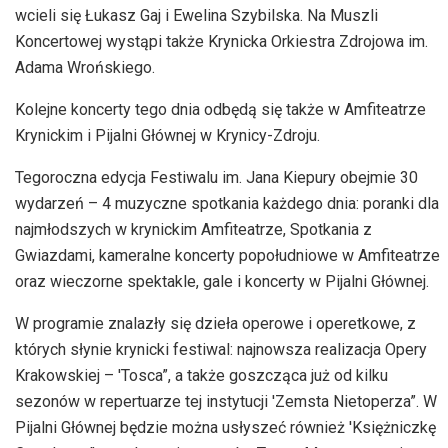
wcieli się Łukasz Gaj i Ewelina Szybilska. Na Muszli
Koncertowej wystąpi także Krynicka Orkiestra Zdrojowa im.
Adama Wrońskiego.
Kolejne koncerty tego dnia odbędą się także w Amfiteatrze
Krynickim i Pijalni Głównej w Krynicy-Zdroju.
Tegoroczna edycja Festiwalu im. Jana Kiepury obejmie 30
wydarzeń – 4 muzyczne spotkania każdego dnia: poranki dla
najmłodszych w krynickim Amfiteatrze, Spotkania z
Gwiazdami, kameralne koncerty popołudniowe w Amfiteatrze
oraz wieczorne spektakle, gale i koncerty w Pijalni Głównej.
W programie znalazły się dzieła operowe i operetkowe, z
których słynie krynicki festiwal: najnowsza realizacja Opery
Krakowskiej – 'Tosca”, a także goszcząca już od kilku
sezonów w repertuarze tej instytucji 'Zemsta Nietoperza”. W
Pijalni Głównej będzie można usłyszeć również 'Księżniczkę