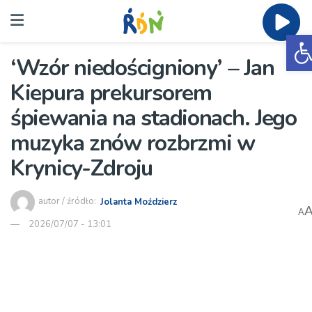
O
‘Wzór niedościgniony’ – Jan
Kiepura prekursorem
śpiewania na stadionach. Jego
muzyka znów rozbrzmi w
Krynicy-Zdroju
autor / źródło:
Jolanta Moździerz
A
2026/07/07 - 13:01