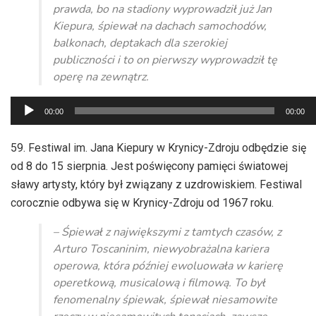
prawda, bo na stadiony wyprowadził już Jan
Kiepura, śpiewał na dachach samochodów,
balkonach, deptakach dla szerokiej
publiczności i to on pierwszy wyprowadził tę
operę na zewnątrz.
Odtwarzacz
00:00
00:00
plików
dźwiękowych
59. Festiwal im. Jana Kiepury w Krynicy-Zdroju odbędzie się
od 8 do 15 sierpnia. Jest poświęcony pamięci światowej
sławy artysty, który był związany z uzdrowiskiem. Festiwal
corocznie odbywa się w Krynicy-Zdroju od 1967 roku.
– Śpiewał z największymi z tamtych czasów, z
Arturo Toscaninim, niewyobrażalna kariera
operowa, która później ewoluowała w karierę
operetkową, musicalową i filmową. To był
fenomenalny śpiewak, śpiewał niesamowite