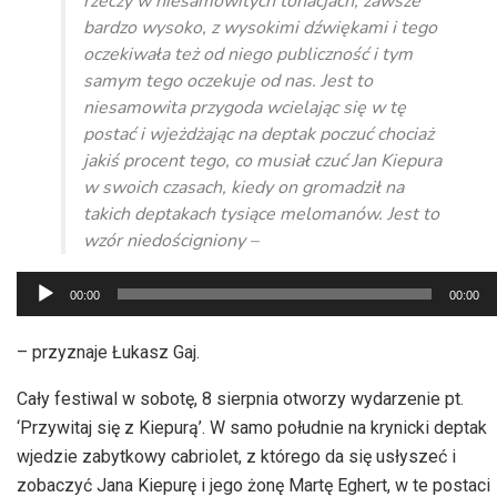
rzeczy w niesamowitych tonacjach, zawsze
bardzo wysoko, z wysokimi dźwiękami i tego
oczekiwała też od niego publiczność i tym
samym tego oczekuje od nas. Jest to
niesamowita przygoda wcielając się w tę
postać i wjeżdżając na deptak poczuć chociaż
jakiś procent tego, co musiał czuć Jan Kiepura
w swoich czasach, kiedy on gromadził na
takich deptakach tysiące melomanów. Jest to
wzór niedościgniony –
Odtwarzacz
00:00
00:00
plików
dźwiękowych
– przyznaje Łukasz Gaj.
Cały festiwal w sobotę, 8 sierpnia otworzy wydarzenie pt.
‘Przywitaj się z Kiepurą’. W samo południe na krynicki deptak
wjedzie zabytkowy cabriolet, z którego da się usłyszeć i
zobaczyć Jana Kiepurę i jego żonę Martę Eghert, w te postaci