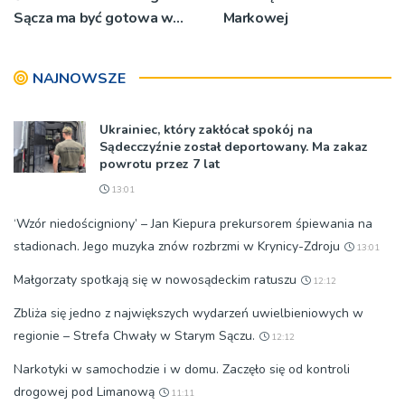
Sącza ma być gotowa w
Markowej
przyszłym roku
NAJNOWSZE
Ukrainiec, który zakłócał spokój na
Sądecczyźnie został deportowany. Ma zakaz
powrotu przez 7 lat
13:01
‘Wzór niedościgniony’ – Jan Kiepura prekursorem śpiewania na
stadionach. Jego muzyka znów rozbrzmi w Krynicy-Zdroju
13:01
Małgorzaty spotkają się w nowosądeckim ratuszu
12:12
Zbliża się jedno z największych wydarzeń uwielbieniowych w
regionie – Strefa Chwały w Starym Sączu.
12:12
Narkotyki w samochodzie i w domu. Zaczęło się od kontroli
drogowej pod Limanową
11:11