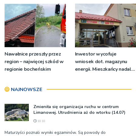
Nawałnice przeszły przez
Inwestor wycofuje
region – najwięcej szkód w
wniosek dot. magazynu
regionie bocheńskim
energii. Mieszkańcy nadal
mają obawy, planują
pikietę przed urzędem
NAJNOWSZE
Zmieniła się organizacja ruchu w centrum
Limanowej. Utrudnienia aż do wtorku (14.07)
10:10
Maturzyści poznali wyniki egzaminów. Są powody do