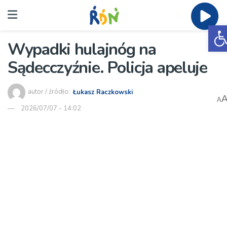
O
Wypadki hulajnóg na
Sądecczyźnie. Policja apeluje
autor / źródło:
Łukasz Raczkowski
A
2026/07/07 - 14:02