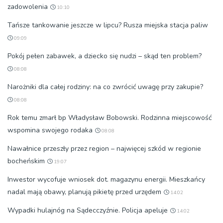
zadowolenia
10:10
Tańsze tankowanie jeszcze w lipcu? Rusza miejska stacja paliw
09:09
Pokój pełen zabawek, a dziecko się nudzi – skąd ten problem?
08:08
Narożniki dla całej rodziny: na co zwrócić uwagę przy zakupie?
08:08
Rok temu zmarł bp Władysław Bobowski. Rodzinna miejscowość
wspomina swojego rodaka
08:08
Nawałnice przeszły przez region – najwięcej szkód w regionie
bocheńskim
19:07
Inwestor wycofuje wniosek dot. magazynu energii. Mieszkańcy
nadal mają obawy, planują pikietę przed urzędem
14:02
Wypadki hulajnóg na Sądecczyźnie. Policja apeluje
14:02