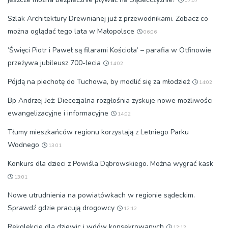
07:07
Szlak Architektury Drewnianej już z przewodnikami. Zobacz co
można oglądać tego lata w Małopolsce
06:06
’Święci Piotr i Paweł są filarami Kościoła’ – parafia w Otfinowie
przeżywa jubileusz 700-lecia
14:02
Pójdą na piechotę do Tuchowa, by modlić się za młodzież
14:02
Bp Andrzej Jeż: Diecezjalna rozgłośnia zyskuje nowe możliwości
ewangelizacyjne i informacyjne
14:02
Tłumy mieszkańców regionu korzystają z Letniego Parku
Wodnego
13:01
Konkurs dla dzieci z Powiśla Dąbrowskiego. Można wygrać kask
13:01
Nowe utrudnienia na powiatówkach w regionie sądeckim.
Sprawdź gdzie pracują drogowcy
12:12
Rekolekcje dla dziewic i wdów konsekrowanych
12:12