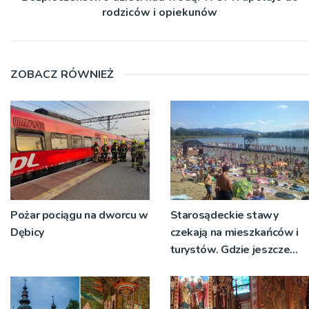
rodziców i opiekunów
ZOBACZ RÓWNIEŻ
Pożar pociągu na dworcu w
Starosądeckie stawy
Dębicy
czekają na mieszkańców i
turystów. Gdzie jeszcze
można bezpiecznie pływać
na Sądecczyźnie?