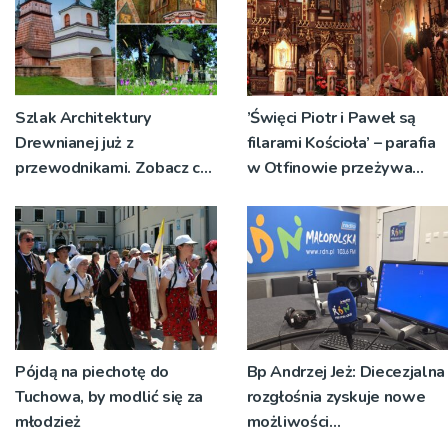
Szlak Architektury
’Święci Piotr i Paweł są
Drewnianej już z
filarami Kościoła’ – parafia
przewodnikami. Zobacz co
w Otfinowie przeżywa
można oglądać tego lata w
jubileusz 700-lecia
Małopolsce
Pójdą na piechotę do
Bp Andrzej Jeż: Diecezjalna
Tuchowa, by modlić się za
rozgłośnia zyskuje nowe
młodzież
możliwości
ewangelizacyjne i