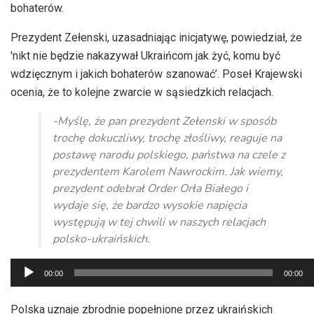
bohaterów.
Prezydent Zełenski, uzasadniając inicjatywę, powiedział, że
'nikt nie będzie nakazywał Ukraińcom jak żyć, komu być
wdzięcznym i jakich bohaterów szanować’. Poseł Krajewski
ocenia, że to kolejne zwarcie w sąsiedzkich relacjach.
-Myślę, że pan prezydent Zełenski w sposób
trochę dokuczliwy, trochę złośliwy, reaguje na
postawę narodu polskiego, państwa na czele z
prezydentem Karolem Nawrockim. Jak wiemy,
prezydent odebrał Order Orła Białego i
wydaje się, że bardzo wysokie napięcia
występują w tej chwili w naszych relacjach
polsko-ukraińskich.
Odtwarzacz
00:00
00:00
plików
dźwiękowych
Polska uznaje zbrodnie popełnione przez ukraińskich