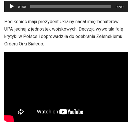
Odtwarzacz
00:00
00:00
plików
dźwiękowych
Pod koniec maja prezydent Ukrainy nadał imię 'bohaterów
UPA’ jednej z jednostek wojskowych. Decyzja wywołała falę
krytyki w Polsce i doprowadziła do odebrania Zełenskiemu
Orderu Orła Białego.