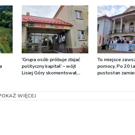
’Grupa osób próbuje zbijać
To miejsce zawsz
a
polityczny kapitał’ – wójt
pomocy. Po 20 l
Lisiej Góry skomentował
pustostan zamien
zapowiedź referendum w
Centrum Zdrowi
gminie
Psychicznego
POKAŻ WIĘCEJ