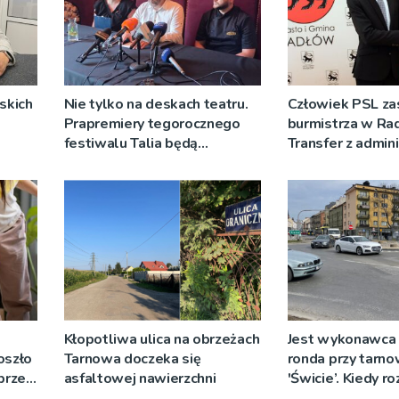
skich
Nie tylko na deskach teatru.
Człowiek PSL za
Prapremiery tegorocznego
burmistrza w Ra
festiwalu Talia będą
Transfer z admini
wystawiane w
rządowej do sa
niecodziennych
okolicznościach
Kłopotliwa ulica na obrzeżach
Jest wykonawca
oszło
Tarnowa doczeka się
ronda przy tarn
 przez
asfaltowej nawierzchni
'Świcie’. Kiedy r
prac?