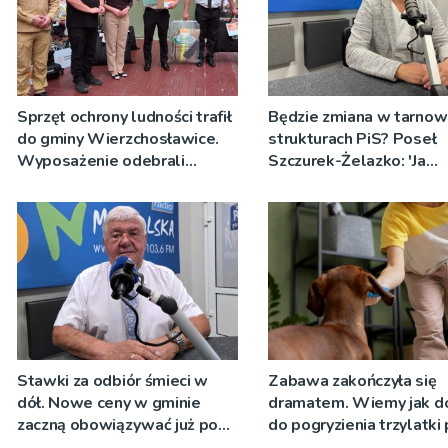
Sprzęt ochrony ludności trafił
Będzie zmiana w tarnow
do gminy Wierzchosławice.
strukturach PiS? Poseł
Wyposażenie odebrali
Szczurek-Żelazko: 'Ja
strażacy i przedstawiciele
skupiam się na pracy
wodociągów
parlamentarzysty’
Stawki za odbiór śmieci w
Zabawa zakończyła się
dół. Nowe ceny w gminie
dramatem. Wiemy jak d
zaczną obowiązywać już po
do pogryzienia trzylatki
wakacjach
psa