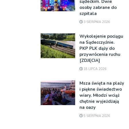
sądeckim. Dwie
osoby zabrane do
szpitala
3 SIERPNIA 2026
Wykolejenie pociągu
na Sądecczyźnie.
PKP PLK dąży do
przywrócenia ruchu
[ZDJĘCIA]
18 LIPCA 2026
Msza święta na plaży
i piękne świadectwo
wiary. Młodzi wciąż
chętnie wyjeżdżają
na oazy
5 SIERPNIA 2026