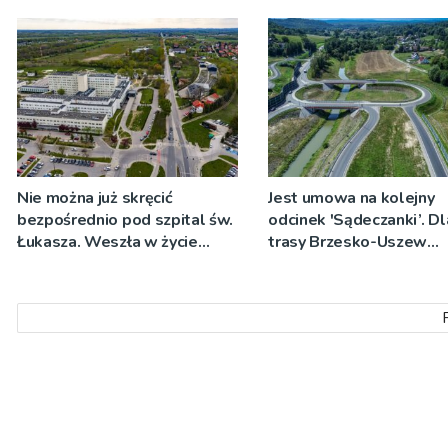
Nie można już skręcić
Jest umowa na kolejny
bezpośrednio pod szpital św.
odcinek 'Sądeczanki’. Dl
Łukasza. Weszła w życie
trasy Brzesko-Uszew
tymczasowa organizacja
powstanie koncepcja
ruchu
programowa