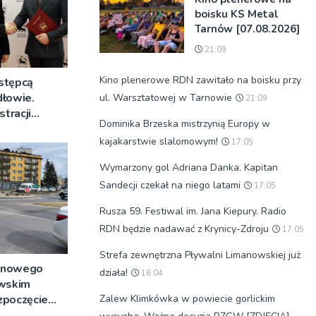
boisku KS Metal
Tarnów [07.08.2026]
21:09
Kino plenerowe RDN zawitało na boisku przy
stępcą
dłowie.
ul. Warsztatowej w Tarnowie
21:09
stracji
Dominika Brzeska mistrzynią Europy w
morządowej
kajakarstwie slalomowym!
17:05
Wymarzony gol Adriana Danka. Kapitan
Sandecji czekał na niego latami
17:05
Rusza 59. Festiwal im. Jana Kiepury. Radio
RDN będzie nadawać z Krynicy-Zdroju
17:05
Strefa zewnętrzna Pływalni Limanowskiej już
 nowego
działa!
16:04
owskim
Zalew Klimkówka w powiecie gorlickim
ozpoczęcie