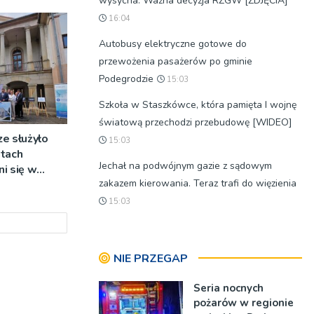
wysycha. Ważna decyzja RZGW [ZDJĘCIA]
16:04
Autobusy elektryczne gotowe do
przewożenia pasażerów po gminie
Podegrodzie
15:03
Szkoła w Staszkówce, która pamięta I wojnę
światową przechodzi przebudowę [WIDEO]
e służyło
15:03
atach
Jechał na podwójnym gazie z sądowym
i się w
zakazem kierowania. Teraz trafi do więzienia
a
15:03
NIE PRZEGAP
Seria nocnych
pożarów w regionie