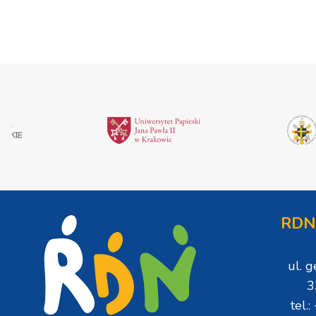
RDN
ul. 
3
tel.