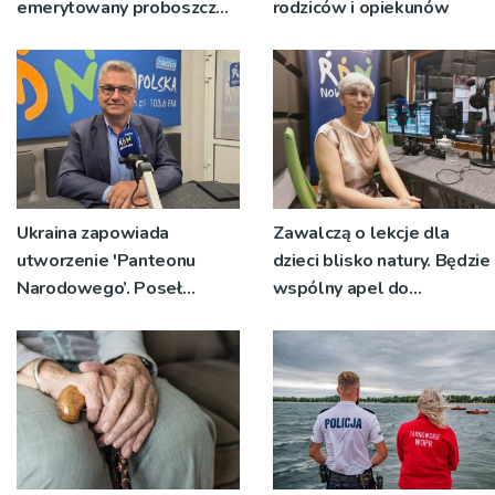
emerytowany proboszcz
rodziców i opiekunów
parafii Najświętszej Maryi
Panny Matki Kościoła i św.
Jakuba Apostoła w
Brzesku
Ukraina zapowiada
Zawalczą o lekcje dla
utworzenie 'Panteonu
dzieci blisko natury. Będzie
Narodowego’. Poseł
wspólny apel do
Krajewski: 'złośliwość i
ministerstwa, które chce
dokuczanie prezydenta
likwidacji DWD [WIDEO]
Zełenskiego’