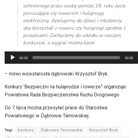
ochronnego przez osoby poniżej 16. roku życia
poruszające się rowerem i hulajnogą
elektryczną. Apelujemy do dzieci i młodzieży,
aby korzystali z roweru czy hulajnogi zgodnie z
przepisami. Zachęcamy do udziału w naszym
konkursie, a wygrać można kaski
Odtwarzacz
00:00
00:00
plików
dźwiękowych
– mówi wicestarosta dąbrowski Krzysztof Bryk.
Konkurs 'Bezpieczni na hulajnodze i rowerze” organizuje
Powiatowa Rada Bezpieczeństwa Ruchu Drogowego.
Do 7 lipca można przesyłać prace do Starostwa
Powiatowego w Dąbrowie Tarnowskiej.
Tagi:
konkurs
Dąbrowa Tarnowska
Krzysztof Bryk