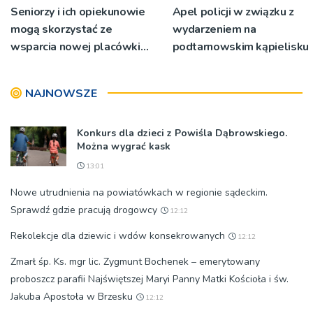
Seniorzy i ich opiekunowie
Apel policji w związku z
mogą skorzystać ze
wydarzeniem na
wsparcia nowej placówki
podtarnowskim kąpielisku
w Tęgoborzy
NAJNOWSZE
Konkurs dla dzieci z Powiśla Dąbrowskiego.
Można wygrać kask
13:01
Nowe utrudnienia na powiatówkach w regionie sądeckim.
Sprawdź gdzie pracują drogowcy
12:12
Rekolekcje dla dziewic i wdów konsekrowanych
12:12
Zmarł śp. Ks. mgr lic. Zygmunt Bochenek – emerytowany
proboszcz parafii Najświętszej Maryi Panny Matki Kościoła i św.
Jakuba Apostoła w Brzesku
12:12