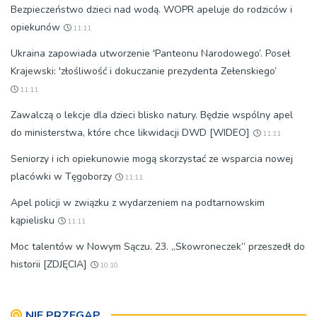
Bezpieczeństwo dzieci nad wodą. WOPR apeluje do rodziców i
opiekunów
11:11
Ukraina zapowiada utworzenie 'Panteonu Narodowego’. Poseł
Krajewski: 'złośliwość i dokuczanie prezydenta Zełenskiego’
11:11
Zawalczą o lekcje dla dzieci blisko natury. Będzie wspólny apel
do ministerstwa, które chce likwidacji DWD [WIDEO]
11:11
Seniorzy i ich opiekunowie mogą skorzystać ze wsparcia nowej
placówki w Tęgoborzy
11:11
Apel policji w związku z wydarzeniem na podtarnowskim
kąpielisku
11:11
Moc talentów w Nowym Sączu. 23. „Skowroneczek” przeszedł do
historii [ZDJĘCIA]
10:10
NIE PRZEGAP