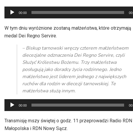
Odtwarzacz
00:00
00
plików
dźwiękowych
W tym dniu wyróżnione zostaną małżeństwa, które otrzymają
medal Dei Regno Servire.
– Biskup tarnowski wręczy czterem małżeństwom
diecezjalne odznaczenia Dei Regno Servire, czyli
Służyć Królestwu Bożemu. Trzy małżeństwa
posługują jako doradcy życia rodzinnego. Jedno
małżeństwo jest liderem jednego z największych
ruchów dla rodzin w diecezji tarnowskiej. Te
małżeństwa służą innym.
Odtwarzacz
00:00
00
plików
dźwiękowych
Transmisję mszy świętej o godz. 11 przeprowadzi Radio RDN
Małopolska i RDN Nowy Sącz.