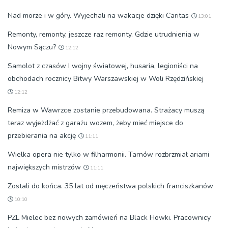
Nad morze i w góry. Wyjechali na wakacje dzięki Caritas
13:01
Remonty, remonty, jeszcze raz remonty. Gdzie utrudnienia w
Nowym Sączu?
12:12
Samolot z czasów I wojny światowej, husaria, legioniści na
obchodach rocznicy Bitwy Warszawskiej w Woli Rzędzińskiej
12:12
Remiza w Wawrzce zostanie przebudowana. Strażacy muszą
teraz wyjeżdżać z garażu wozem, żeby mieć miejsce do
przebierania na akcję
11:11
Wielka opera nie tylko w filharmonii. Tarnów rozbrzmiał ariami
największych mistrzów
11:11
Zostali do końca. 35 lat od męczeństwa polskich franciszkanów
10:10
PZL Mielec bez nowych zamówień na Black Howki. Pracownicy