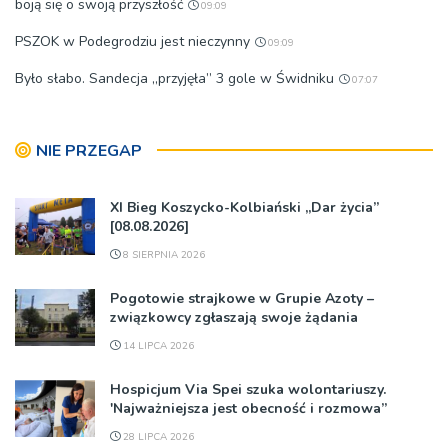
boją się o swoją przyszłość
09:09
PSZOK w Podegrodziu jest nieczynny
09:09
Było słabo. Sandecja „przyjęła” 3 gole w Świdniku
07:07
NIE PRZEGAP
XI Bieg Koszycko-Kolbiański „Dar życia”
[08.08.2026]
8 SIERPNIA 2026
Pogotowie strajkowe w Grupie Azoty –
związkowcy zgłaszają swoje żądania
14 LIPCA 2026
Hospicjum Via Spei szuka wolontariuszy.
'Najważniejsza jest obecność i rozmowa”
28 LIPCA 2026