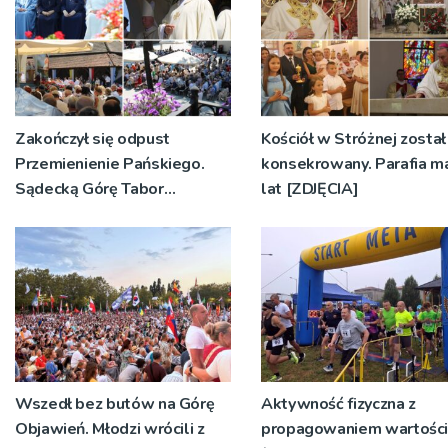
Zakończył się odpust
Kościół w Stróżnej został
Przemienienie Pańskiego.
konsekrowany. Parafia m
Sądecką Górę Tabor
lat [ZDJĘCIA]
odwiedziły tłumy
pielgrzymów
Wszedł bez butów na Górę
Aktywność fizyczna z
Objawień. Młodzi wrócili z
propagowaniem wartośc