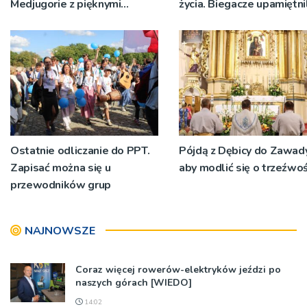
Medjugorie z pięknymi
życia. Biegacze upamiętni
przeżyciami
św. Maksymiliana Kolbeg
Ostatnie odliczanie do PPT.
Pójdą z Dębicy do Zawady
Zapisać można się u
aby modlić się o trzeźwo
przewodników grup
NAJNOWSZE
Coraz więcej rowerów-elektryków jeździ po
naszych górach [WIEDO]
14:02