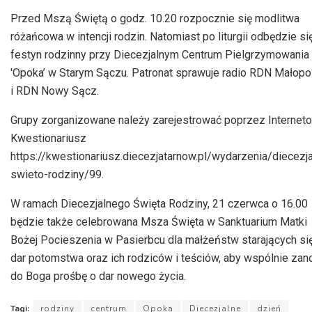
Przed Mszą Świętą o godz. 10.20 rozpocznie się modlitwa
różańcowa w intencji rodzin. Natomiast po liturgii odbędzie si
festyn rodzinny przy Diecezjalnym Centrum Pielgrzymowania
'Opoka’ w Starym Sączu. Patronat sprawuje radio RDN Małopo
i RDN Nowy Sącz.
Grupy zorganizowane należy zarejestrować poprzez Internet
Kwestionariusz
https://kwestionariusz.diecezjatarnow.pl/wydarzenia/diecezj
swieto-rodziny/99.
W ramach Diecezjalnego Święta Rodziny, 21 czerwca o 16.00
będzie także celebrowana Msza Święta w Sanktuarium Matki
Bożej Pocieszenia w Pasierbcu dla małżeństw starających si
dar potomstwa oraz ich rodziców i teściów, aby wspólnie zano
do Boga prośbę o dar nowego życia.
Tagi:
rodziny
centrum
Opoka
Diecezjalne
dzień