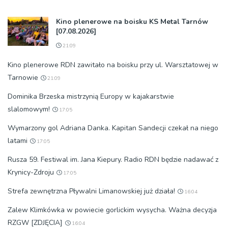
Kino plenerowe na boisku KS Metal Tarnów
[07.08.2026]
21:09
Kino plenerowe RDN zawitało na boisku przy ul. Warsztatowej w
Tarnowie
21:09
Dominika Brzeska mistrzynią Europy w kajakarstwie
slalomowym!
17:05
Wymarzony gol Adriana Danka. Kapitan Sandecji czekał na niego
latami
17:05
Rusza 59. Festiwal im. Jana Kiepury. Radio RDN będzie nadawać z
Krynicy-Zdroju
17:05
Strefa zewnętrzna Pływalni Limanowskiej już działa!
16:04
Zalew Klimkówka w powiecie gorlickim wysycha. Ważna decyzja
RZGW [ZDJĘCIA]
16:04