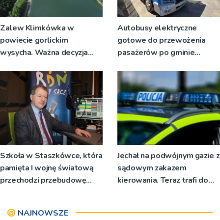
Zalew Klimkówka w
Autobusy elektryczne
powiecie gorlickim
gotowe do przewożenia
wysycha. Ważna decyzja
pasażerów po gminie
RZGW [ZDJĘCIA]
Podegrodzie
Szkoła w Staszkówce, która
Jechał na podwójnym gazie z
pamięta I wojnę światową
sądowym zakazem
przechodzi przebudowę
kierowania. Teraz trafi do
[WIDEO]
więzienia
NAJNOWSZE