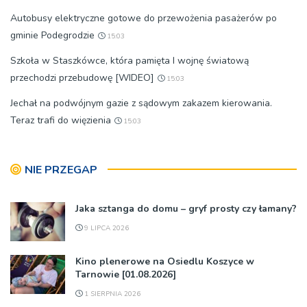
Autobusy elektryczne gotowe do przewożenia pasażerów po
gminie Podegrodzie
15:03
Szkoła w Staszkówce, która pamięta I wojnę światową
przechodzi przebudowę [WIDEO]
15:03
Jechał na podwójnym gazie z sądowym zakazem kierowania.
Teraz trafi do więzienia
15:03
NIE PRZEGAP
Jaka sztanga do domu – gryf prosty czy łamany?
9 LIPCA 2026
Kino plenerowe na Osiedlu Koszyce w
Tarnowie [01.08.2026]
1 SIERPNIA 2026