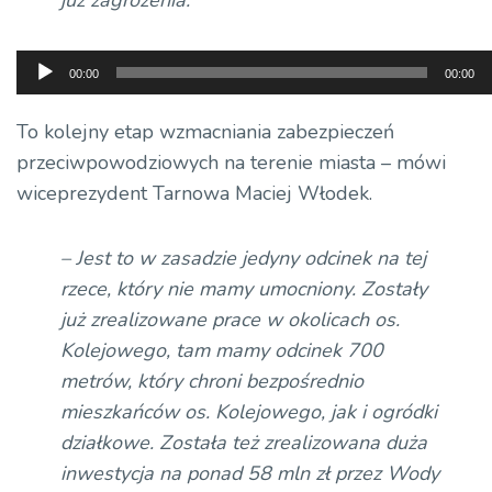
już zagrożenia.
Odtwarzacz
00:00
00:00
plików
dźwiękowych
To kolejny etap wzmacniania zabezpieczeń
przeciwpowodziowych na terenie miasta – mówi
wiceprezydent Tarnowa Maciej Włodek.
– Jest to w zasadzie jedyny odcinek na tej
rzece, który nie mamy umocniony. Zostały
już zrealizowane prace w okolicach os.
Kolejowego, tam mamy odcinek 700
metrów, który chroni bezpośrednio
mieszkańców os. Kolejowego, jak i ogródki
działkowe. Została też zrealizowana duża
inwestycja na ponad 58 mln zł przez Wody