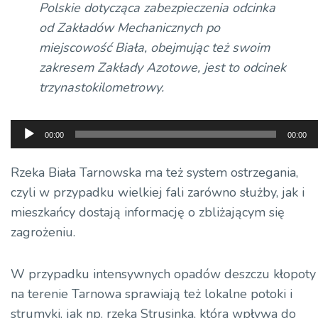
Polskie dotycząca zabezpieczenia odcinka
od Zakładów Mechanicznych po
miejscowość Biała, obejmując też swoim
zakresem Zakłady Azotowe, jest to odcinek
trzynastokilometrowy.
Odtwarzacz
00:00
00:00
plików
dźwiękowych
Rzeka Biała Tarnowska ma też system ostrzegania,
czyli w przypadku wielkiej fali zarówno służby, jak i
mieszkańcy dostają informację o zbliżającym się
zagrożeniu.
W przypadku intensywnych opadów deszczu kłopoty
na terenie Tarnowa sprawiają też lokalne potoki i
strumyki, jak np. rzeka Strusinka, która wpływa do