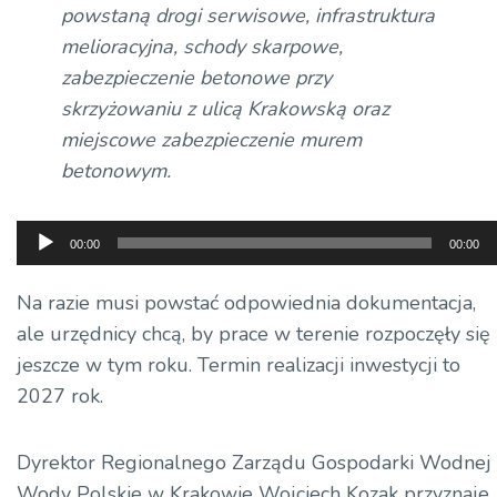
powstaną drogi serwisowe, infrastruktura
melioracyjna, schody skarpowe,
zabezpieczenie betonowe przy
skrzyżowaniu z ulicą Krakowską oraz
miejscowe zabezpieczenie murem
betonowym.
Odtwarzacz
00:00
00:00
plików
dźwiękowych
Na razie musi powstać odpowiednia dokumentacja,
ale urzędnicy chcą, by prace w terenie rozpoczęły się
jeszcze w tym roku. Termin realizacji inwestycji to
2027 rok.
Dyrektor Regionalnego Zarządu Gospodarki Wodnej
Wody Polskie w Krakowie Wojciech Kozak przyznaje,