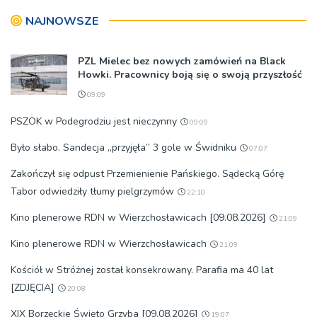
NAJNOWSZE
PZL Mielec bez nowych zamówień na Black
Howki. Pracownicy boją się o swoją przyszłość
09:09
PSZOK w Podegrodziu jest nieczynny
09:09
Było słabo. Sandecja „przyjęła” 3 gole w Świdniku
07:07
Zakończył się odpust Przemienienie Pańskiego. Sądecką Górę
Tabor odwiedziły tłumy pielgrzymów
22:10
Kino plenerowe RDN w Wierzchosławicach [09.08.2026]
21:09
Kino plenerowe RDN w Wierzchosławicach
21:09
Kościół w Stróżnej został konsekrowany. Parafia ma 40 lat
[ZDJĘCIA]
20:08
XIX Borzęckie Święto Grzyba [09.08.2026]
19:07