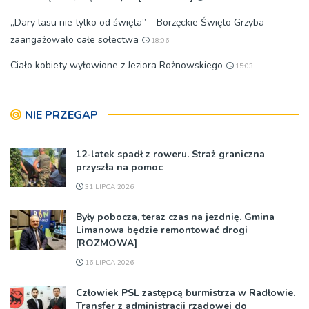
„Dary lasu nie tylko od święta” – Borzęckie Święto Grzyba
zaangażowało całe sołectwa
18:06
Ciało kobiety wyłowione z Jeziora Rożnowskiego
15:03
NIE PRZEGAP
12-latek spadł z roweru. Straż graniczna
przyszła na pomoc
31 LIPCA 2026
Były pobocza, teraz czas na jezdnię. Gmina
Limanowa będzie remontować drogi
[ROZMOWA]
16 LIPCA 2026
Człowiek PSL zastępcą burmistrza w Radłowie.
Transfer z administracji rządowej do