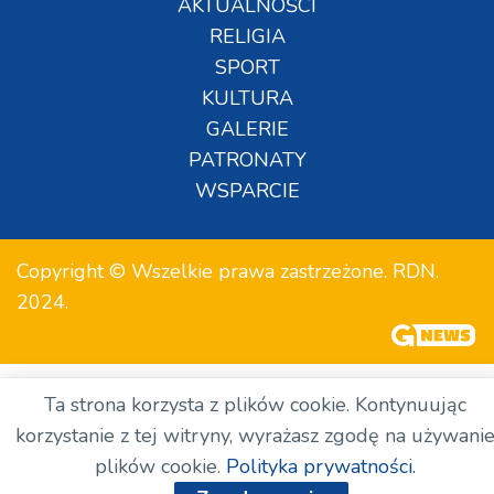
AKTUALNOŚCI
RELIGIA
SPORT
KULTURA
GALERIE
PATRONATY
WSPARCIE
Copyright © Wszelkie prawa zastrzeżone. RDN.
2024.
Ta strona korzysta z plików cookie. Kontynuując
korzystanie z tej witryny, wyrażasz zgodę na używani
plików cookie.
Polityka prywatności.