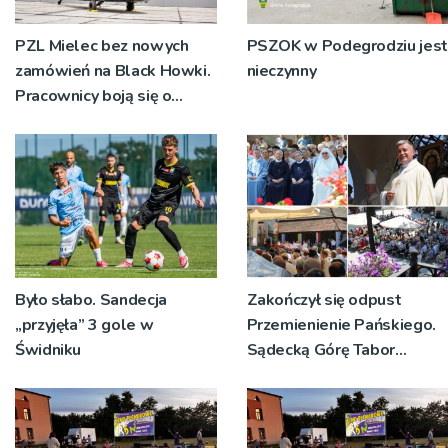
PZL Mielec bez nowych
PSZOK w Podegrodziu jest
zamówień na Black Howki.
nieczynny
Pracownicy boją się o
swoją przyszłość
Było słabo. Sandecja
Zakończył się odpust
„przyjęła” 3 gole w
Przemienienie Pańskiego.
Świdniku
Sądecką Górę Tabor
odwiedziły tłumy
pielgrzymów