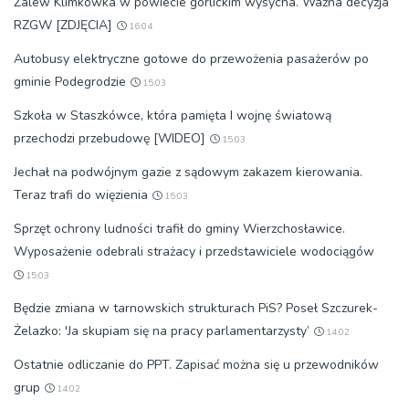
Zalew Klimkówka w powiecie gorlickim wysycha. Ważna decyzja
RZGW [ZDJĘCIA]
16:04
Autobusy elektryczne gotowe do przewożenia pasażerów po
gminie Podegrodzie
15:03
Szkoła w Staszkówce, która pamięta I wojnę światową
przechodzi przebudowę [WIDEO]
15:03
Jechał na podwójnym gazie z sądowym zakazem kierowania.
Teraz trafi do więzienia
15:03
Sprzęt ochrony ludności trafił do gminy Wierzchosławice.
Wyposażenie odebrali strażacy i przedstawiciele wodociągów
15:03
Będzie zmiana w tarnowskich strukturach PiS? Poseł Szczurek-
Żelazko: 'Ja skupiam się na pracy parlamentarzysty’
14:02
Ostatnie odliczanie do PPT. Zapisać można się u przewodników
grup
14:02