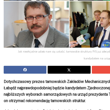
Jak nieoficjalnie udało nam się ustalić, tarnowskie struktury PiS już zdecy
kandydatem na urząd
Dotychczasowy prezes tarnowskich Zakładów Mechanicznyc
Łabędź najprawdopodobniej będzie kandydatem Zjednoczonej
najbliższych wyborach samorządowych na urząd prezydenta T
on otrzymać rekomendację tarnowskich struktur.