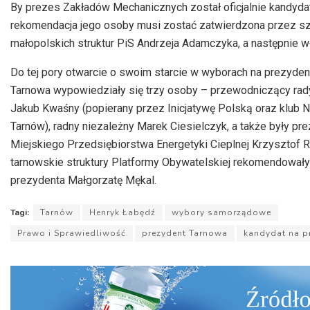
dźwiękowych
By prezes Zakładów Mechanicznych został oficjalnie kandyda
rekomendacja jego osoby musi zostać zatwierdzona przez s
małopolskich struktur PiS Andrzeja Adamczyka, a następnie wł
Do tej pory otwarcie o swoim starcie w wyborach na prezyden
Tarnowa wypowiedziały się trzy osoby – przewodniczący rady
Jakub Kwaśny (popierany przez Inicjatywę Polską oraz klub 
Tarnów), radny niezależny Marek Ciesielczyk, a także były pr
Miejskiego Przedsiębiorstwa Energetyki Cieplnej Krzysztof 
tarnowskie struktury Platformy Obywatelskiej rekomendował
prezydenta Małgorzatę Mękal.
Tagi:
Tarnów
Henryk Łabędź
wybory samorządowe
Prawo i Sprawiedliwość
prezydent Tarnowa
kandydat na p