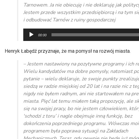
Tarnowem. Ja nie obiecuję i nie deklaruję jak polityc
Jestem przede wszystkim przedsiębiorcą i na tym si
i odbudować Tarnów z ruiny gospodarczej
Odtwarzacz
00:00
plików
dźwiękowych
Henryk Łabędź przyznaje, że ma pomysł na rozwój miasta.
– Jestem nastawiony na pozytywne programy i ich re
Wielu kandydatów ma dobre pomysły, natomiast p
pytanie – wielu deklaruje, że swoje punkty zrealizuje
siedzą w radzie miejskiej od 20 lat i na razie nic z teg
nigdy nie byłem radnym, ani nie startowałem na pr
miasta. Pięć lat temu miałem taką propozycję, ale s
się na swojej pracy, bo nie jestem człowiekiem, któr
'schodzi z toru’ i nagle obejmuje inną funkcję, bez
dokończenia poprzedniego programu. Wówczas mo
programem była poprawa sytuacji na Zakładach
Mechanicznych. Teraz, gdy pewnie nie będę już mógł