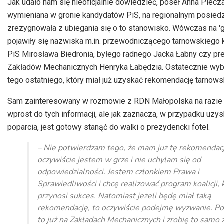
Jak udało nam się nieoficjalnie dowiedzieć, poseł Anna Piecza
wymieniana w gronie kandydatów PiS, na regionalnym posiedze
zrezygnowała z ubiegania się o to stanowisko. Wówczas na 'g
pojawiły się nazwiska m.in. przewodniczącego tarnowskiego 
PiS Mirosława Biedronia, byłego radnego Jacka Łabny czy pr
Zakładów Mechanicznych Henryka Łabędzia. Ostatecznie wyb
tego ostatniego, który miał już uzyskać rekomendację tarnows
Sam zainteresowany w rozmowie z RDN Małopolska na razie 
wprost do tych informacji, ale jak zaznacza, w przypadku uzys
poparcia, jest gotowy stanąć do walki o prezydencki fotel.
– Nie potwierdzam tego, że mam już tę rekomendacj
oczywiście jestem w grze i nie uchylam się od
odpowiedzialności. Jestem członkiem Prawa i
Sprawiedliwości i chcę realizować program koalicji, 
przynosi sukces. Natomiast jeżeli będę miał taką
rekomendację, to oczywiście podejmę wyzwanie. P
to już na Zakładach Mechanicznych i zrobię to samo 