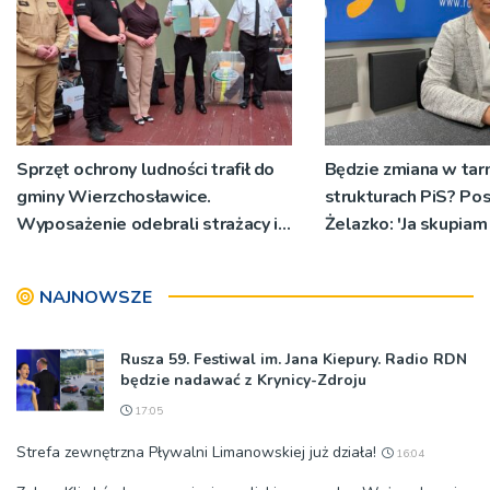
Sprzęt ochrony ludności trafił do
Będzie zmiana w tar
gminy Wierzchosławice.
strukturach PiS? Po
Wyposażenie odebrali strażacy i
Żelazko: 'Ja skupiam 
przedstawiciele wodociągów
parlamentarzysty’
NAJNOWSZE
Rusza 59. Festiwal im. Jana Kiepury. Radio RDN
będzie nadawać z Krynicy-Zdroju
17:05
Strefa zewnętrzna Pływalni Limanowskiej już działa!
16:04