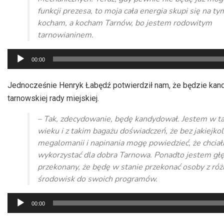
funkcji prezesa, to moja cała energia skupi się na ty
kocham, a kocham Tarnów, bo jestem rodowitym
tarnowianinem.
Odtwarzacz
00:00
plików
dźwiękowych
Jednocześnie Henryk Łabędź potwierdził nam, że będzie kan
tarnowskiej rady miejskiej.
– Tak, zdecydowanie, będę kandydował. Jestem w t
wieku i z takim bagażu doświadczeń, że bez jakiejko
megalomanii i napinania mogę powiedzieć, że chcia
wykorzystać dla dobra Tarnowa. Ponadto jestem gł
przekonany, że będę w stanie przekonać osoby z ró
środowisk do swoich programów.
Odtwarzacz
00:00
plików