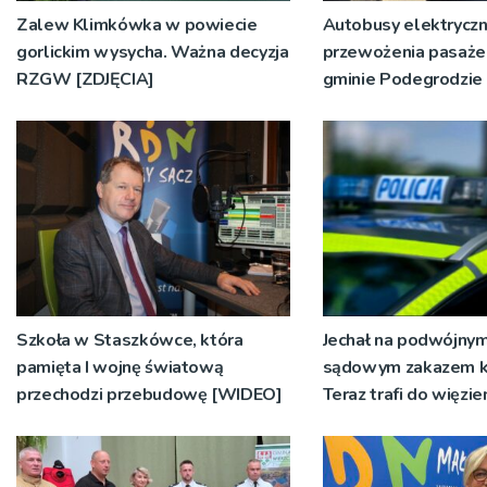
Zalew Klimkówka w powiecie
Autobusy elektrycz
gorlickim wysycha. Ważna decyzja
przewożenia pasaż
RZGW [ZDJĘCIA]
gminie Podegrodzie
Szkoła w Staszkówce, która
Jechał na podwójnym
pamięta I wojnę światową
sądowym zakazem k
przechodzi przebudowę [WIDEO]
Teraz trafi do więzie