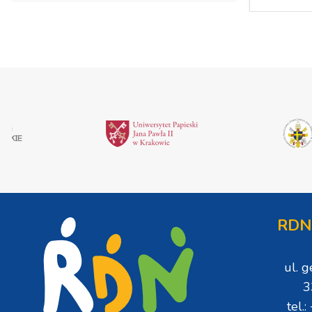
RDN
ul. 
3
tel.