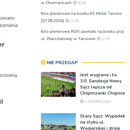
w Chomranicach
05:05
Kino plenerowe na boisku KS Metal Tarnów
dowcami
[07.08.2026]
21:09
ozumienia
Kino plenerowe RDN zawitało na boisku przy
ul. Warsztatowej w Tarnowie
21:09
er
NIE PRZEGAP
Jest wygrana i to
Stosowną
3:0. Sandecja Nowy
Sącz lepsza od
Chojniczanki Chojnice
i
2 SIERPNIA 2026
Stary Sącz: Wypadek
na styku ul.
Węgierskiej i drogi