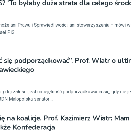
? 'To byłaby duża strata dla całego środ
może ani Prawu i Sprawiedliwości, ani stowarzyszeniu – mówi 
ł PiS ...
ć się podporządkować”. Prof. Wiatr o ul
rawieckiego
bą dojrzałości jest umiejętność podporządkowania się, gdy nie je
RDN Małopolska senator ...
ię na koalicje. Prof. Kazimierz Wiatr: Mam
akże Konfederacja