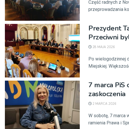
Część radnych z No
przeprowadzania kon
Prezydent Ta
Przeciwni by
28 MAJA 2026
Po wielogodzinnej 
Miejskiej. Większoś
7 marca PiS 
zaskoczenia
2 MARCA 2026
W sobotę, 7 marca w
ramienia Prawa i Spr