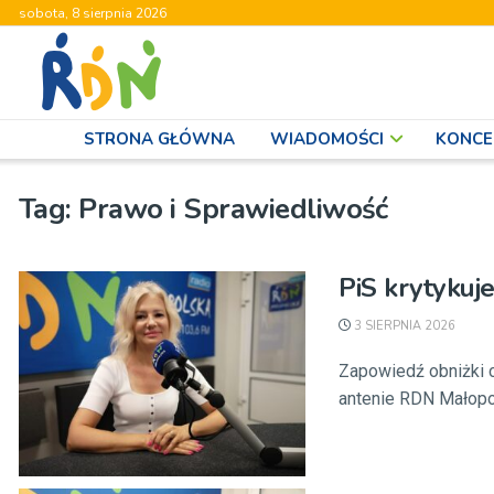
sobota, 8 sierpnia 2026
STRONA GŁÓWNA
WIADOMOŚCI
KONCE
Tag:
Prawo i Sprawiedliwość
PiS krytykuje
3 SIERPNIA 2026
Zapowiedź obniżki c
antenie RDN Małopol