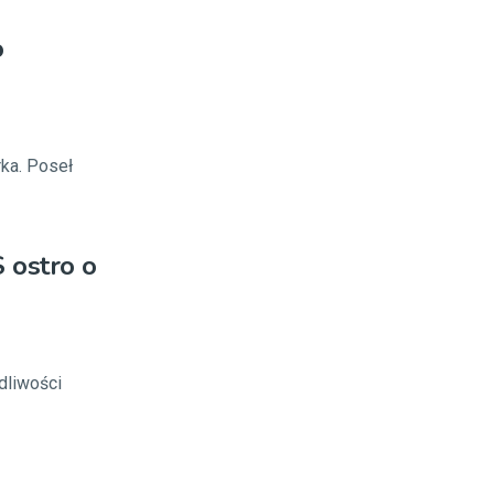
o
rka. Poseł
 ostro o
dliwości