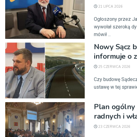
21 LIPCA 2026
Ogłoszony przez Ja
wywołał szeroką dy
mówił ...
Nowy Sącz b
informuje o 
25 CZERWCA 2026
Czy budowę Sądecza
ustawę w tej sprawie
Plan ogólny 
radnych i wł
23 CZERWCA 2026