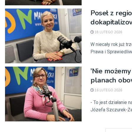
Poseł z regi
dokapitalizo
18 LUTEGO 2026
W niecały rok już tr
Prawa i Sprawiedliwo
’Nie możemy 
planach obow
16 LUTEGO 2026
- To jest działanie
Józefa Szczurek-Że