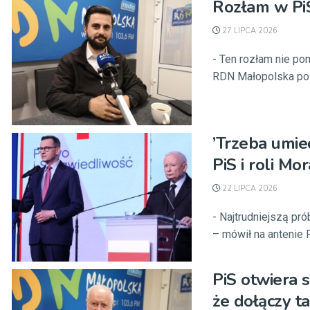
Rozłam w PiS
27 LIPCA 2026
- Ten rozłam nie po
RDN Małopolska pose
’Trzeba umie
PiS i roli Mo
22 LIPCA 2026
- Najtrudniejszą pró
– mówił na antenie 
PiS otwiera s
że dołączy t