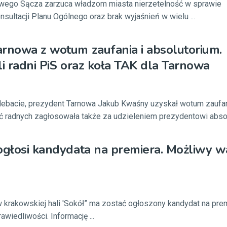
wego Sącza zarzuca władzom miasta nierzetelność w sprawie
sultacji Planu Ogólnego oraz brak wyjaśnień w wielu ...
rnowa z wotum zaufania i absolutorium.
li radni PiS oraz koła TAK dla Tarnowa
debacie, prezydent Tarnowa Jakub Kwaśny uzyskał wotum zaufa
ć radnych zagłosowała także za udzieleniem prezydentowi absolu
ogłosi kandydata na premiera. Możliwy w
 krakowskiej hali 'Sokół” ma zostać ogłoszony kandydat na pre
awiedliwości. Informację ...