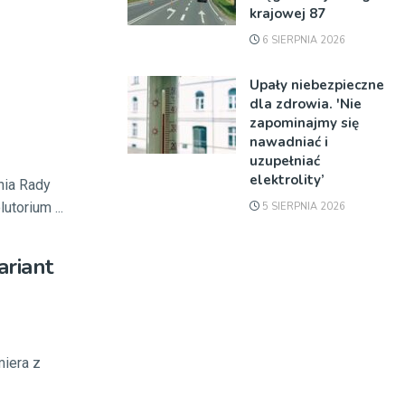
krajowej 87
6 SIERPNIA 2026
Upały niebezpieczne
dla zdrowia. 'Nie
zapominajmy się
nawadniać i
uzupełniać
elektrolity’
nia Rady
torium ...
5 SIERPNIA 2026
ariant
miera z