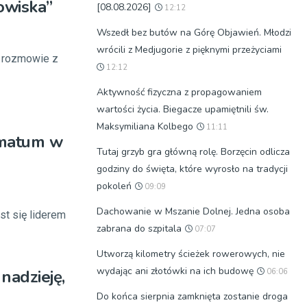
owiska”
[08.08.2026]
12:12
Wszedł bez butów na Górę Objawień. Młodzi
wrócili z Medjugorie z pięknymi przeżyciami
w rozmowie z
12:12
Aktywność fizyczna z propagowaniem
wartości życia. Biegacze upamiętnili św.
Maksymiliana Kolbego
11:11
timatum w
Tutaj grzyb gra główną rolę. Borzęcin odlicza
godziny do święta, które wyrosło na tradycji
pokoleń
09:09
Dachowanie w Mszanie Dolnej. Jedna osoba
st się liderem
zabrana do szpitala
07:07
Utworzą kilometry ścieżek rowerowych, nie
wydając ani złotówki na ich budowę
 nadzieję,
06:06
Do końca sierpnia zamknięta zostanie droga