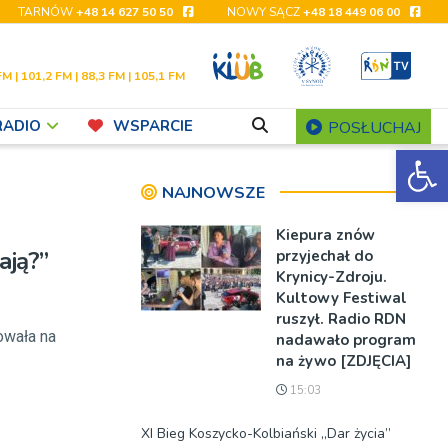
TARNÓW
+48 14 627 50 50
NOWY SĄCZ
+48 18 449 06 00
FM | 101,2 FM | 88,3 FM | 105,1 FM
RADIO
WSPARCIE
POSŁUCHAJ
Ot
NAJNOWSZE
Kiepura znów
ają?”
przyjechał do
Krynicy-Zdroju.
Kultowy Festiwal
ruszył. Radio RDN
owała na
nadawało program
na żywo [ZDJĘCIA]
15:03
XI Bieg Koszycko-Kolbiański „Dar życia”