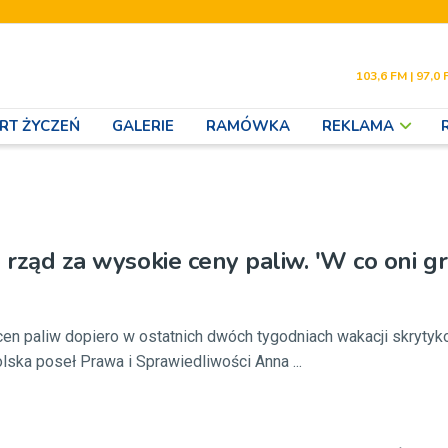
103,6 FM | 97,0 
RT ŻYCZEŃ
GALERIE
RAMÓWKA
REKLAMA
 rząd za wysokie ceny paliw. 'W co oni gr
en paliw dopiero w ostatnich dwóch tygodniach wakacji skrytyk
ska poseł Prawa i Sprawiedliwości Anna ...