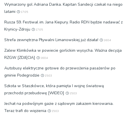
Wymarzony gol Adriana Danka. Kapitan Sandecji czekał na niego
latami
17:05
Rusza 59. Festiwal im. Jana Kiepury. Radio RDN będzie nadawać z
Krynicy-Zdroju
17:05
Strefa zewnętrzna Pływalni Limanowskiej już działa!
16:04
Zalew Klimkówka w powiecie gorlickim wysycha. Ważna decyzja
RZGW [ZDJĘCIA]
16:04
Autobusy elektryczne gotowe do przewożenia pasażerów po
gminie Podegrodzie
15:03
Szkoła w Staszkówce, która pamięta I wojnę światową
przechodzi przebudowę [WIDEO]
15:03
Jechał na podwójnym gazie z sądowym zakazem kierowania.
Teraz trafi do więzienia
15:03