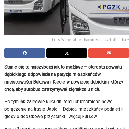
https://samorzad.gov.pl/web/powiat-jasielski/autobusy
Stanie się to najszybciej jak to możliwe – starosta powiatu
dębickiego odpowiada na petycje mieszkańców
miejscowości Bukowa i Klecie w powiecie dębickim, którzy
chcą, aby autobus zatrzymywał się także u nich.
Po tym jak zaledwie kilka dni temu uruchomiono nowe
połączenie na trasie Jasło – Dębica, mieszkańcy podnieśli
głosy o dodatkowe przystanki i więcej kursów.
Piotr Chęciek w programie Słowo za Słowo powiedział, że to