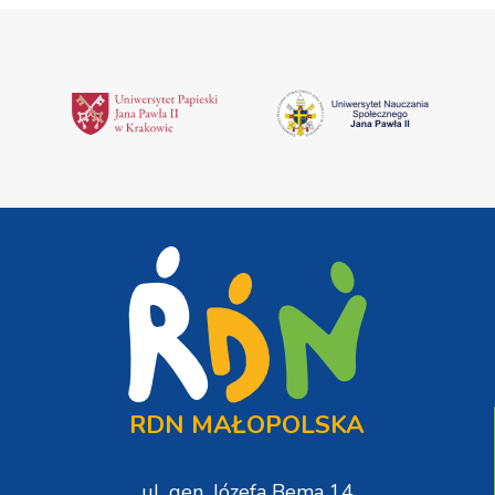
RDN MAŁOPOLSKA
ul. gen. Józefa Bema 14