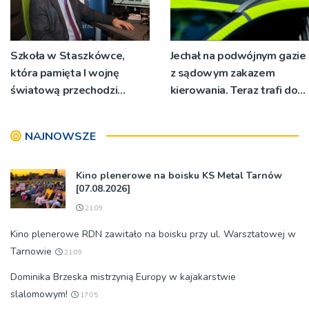
Szkoła w Staszkówce,
Jechał na podwójnym gazie
która pamięta I wojnę
z sądowym zakazem
światową przechodzi
kierowania. Teraz trafi do
przebudowę [WIDEO]
więzienia
NAJNOWSZE
Kino plenerowe na boisku KS Metal Tarnów
[07.08.2026]
21:09
Kino plenerowe RDN zawitało na boisku przy ul. Warsztatowej w
Tarnowie
21:09
Dominika Brzeska mistrzynią Europy w kajakarstwie
slalomowym!
17:05