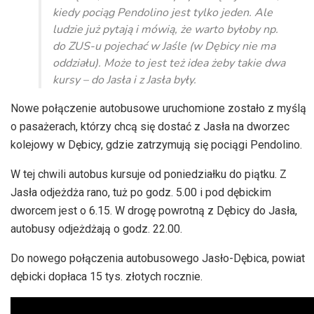
kiedy pociąg Pendolino jest tylko jeden. Ale
ludzie już pytają i mówią, że warto byłoby np.
do ZUS-u pojechać w Jaśle (w Dębicy nie ma
oddziału). Może to jest też idea żeby takie dwa
kursy – do Jasła i z Jasła były.
Nowe połączenie autobusowe uruchomione zostało z myślą
o pasażerach, którzy chcą się dostać z Jasła na dworzec
kolejowy w Dębicy, gdzie zatrzymują się pociągi Pendolino.
W tej chwili autobus kursuje od poniedziałku do piątku. Z
Jasła odjeżdża rano, tuż po godz. 5.00 i pod dębickim
dworcem jest o 6.15. W drogę powrotną z Dębicy do Jasła,
autobusy odjeżdżają o godz. 22.00.
Do nowego połączenia autobusowego Jasło-Dębica, powiat
dębicki dopłaca 15 tys. złotych rocznie.