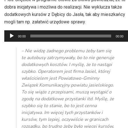
dobra inicjatywa i możliwa do realizacji. Nie wyklucza także
dodatkowych kursów z Dębicy do Jasła, tak aby mieszkańcy
mogli tam np. załatwić urzędowe sprawy.
Odtwarzacz
00:00
00:00
plików
dźwiękowych
– Nie widzę żadnego problemu żeby tam się
te autobusy zatrzymywały, bo to nie generuje
dodatkowych kosztów. I myślę, że to nastąpi
szybko. Operatorem jest firma Jasiel, której
właścicielem jest Powiatowo-Gminny
Związek Komunikacyjny powiatu jasielskiego.
To się wiąże z przepisami, muszą wystąpić o
zgodę na dodatkowe przystanki itd. Myślę, że
szybko się to stanie, bo to jest cenna
inicjatywa. Im więcej tych przystanków i
kursów, tym lepiej, oczywiście w granicach
rozsądku, bo trudno żeby było więcej kursów,