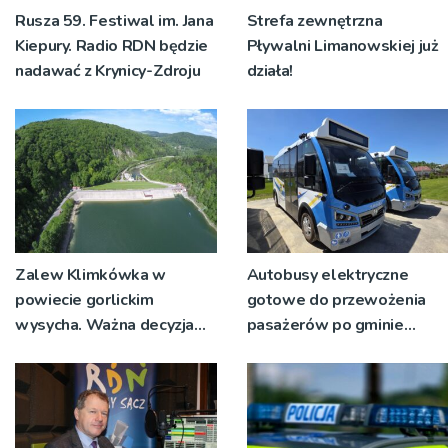
Rusza 59. Festiwal im. Jana
Strefa zewnętrzna
Kiepury. Radio RDN będzie
Pływalni Limanowskiej już
nadawać z Krynicy-Zdroju
działa!
Zalew Klimkówka w
Autobusy elektryczne
powiecie gorlickim
gotowe do przewożenia
wysycha. Ważna decyzja
pasażerów po gminie
RZGW [ZDJĘCIA]
Podegrodzie