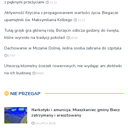
z pięknymi przeżyciami
12:12
Aktywność fizyczna z propagowaniem wartości życia. Biegacze
upamiętnili św. Maksymiliana Kolbego
11:11
Tutaj grzyb gra główną rolę. Borzęcin odlicza godziny do święta,
które wyrosło na tradycji pokoleń
09:09
Dachowanie w Mszanie Dolnej. Jedna osoba zabrana do szpitala
07:07
Utworzą kilometry ścieżek rowerowych, nie wydając ani złotówki
na ich budowę
06:06
NIE PRZEGAP
Narkotyki i amunicja. Mieszkaniec gminy Biecz
zatrzymany i aresztowany
24 LIPCA 2026