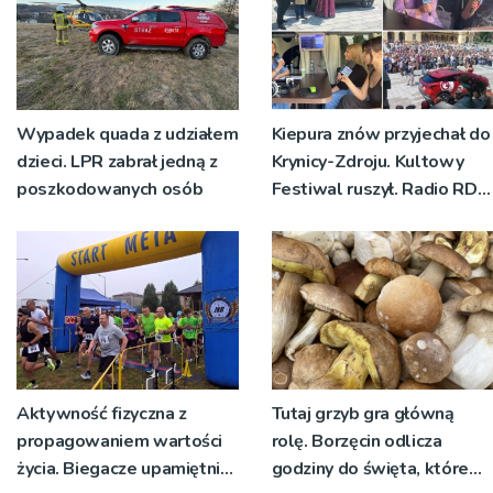
Wypadek quada z udziałem
Kiepura znów przyjechał do
dzieci. LPR zabrał jedną z
Krynicy-Zdroju. Kultowy
poszkodowanych osób
Festiwal ruszył. Radio RDN
nadawało program na
żywo [ZDJĘCIA]
Aktywność fizyczna z
Tutaj grzyb gra główną
propagowaniem wartości
rolę. Borzęcin odlicza
życia. Biegacze upamiętnili
godziny do święta, które