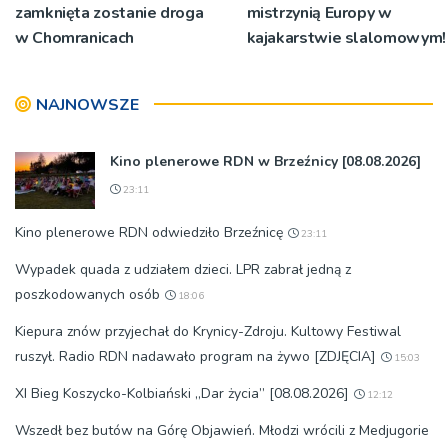
zamknięta zostanie droga
mistrzynią Europy w
w Chomranicach
kajakarstwie slalomowym!
NAJNOWSZE
Kino plenerowe RDN w Brzeźnicy [08.08.2026]
23:11
Kino plenerowe RDN odwiedziło Brzeźnicę
23:11
Wypadek quada z udziałem dzieci. LPR zabrał jedną z
poszkodowanych osób
18:06
Kiepura znów przyjechał do Krynicy-Zdroju. Kultowy Festiwal
ruszył. Radio RDN nadawało program na żywo [ZDJĘCIA]
15:03
XI Bieg Koszycko-Kolbiański „Dar życia” [08.08.2026]
12:12
Wszedł bez butów na Górę Objawień. Młodzi wrócili z Medjugorie