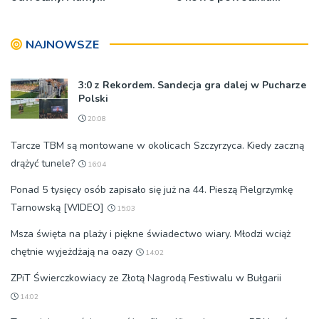
oświadczenia
[ZDJĘCIA]
organizatorów i spółki NIK
NAJNOWSZE
3:0 z Rekordem. Sandecja gra dalej w Pucharze
Polski
20:08
Tarcze TBM są montowane w okolicach Szczyrzyca. Kiedy zaczną
drążyć tunele?
16:04
Ponad 5 tysięcy osób zapisało się już na 44. Pieszą Pielgrzymkę
Tarnowską [WIDEO]
15:03
Msza święta na plaży i piękne świadectwo wiary. Młodzi wciąż
chętnie wyjeżdżają na oazy
14:02
ZPiT Świerczkowiacy ze Złotą Nagrodą Festiwalu w Bułgarii
14:02