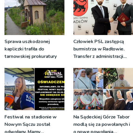
Sprawa uszkodzonej
Człowiek PSL zastępcą
kapliczki trafiła do
burmistrza w Radłowie.
tarnowskiej prokuratury
Transfer z administracji
rządowej do
samorządowej
Festiwal na stadionie w
Na Sądeckiej Górze Tabor
Nowym Sączu został
modlą się za powołanych i
odwołany. Mamy
o nowe powołania