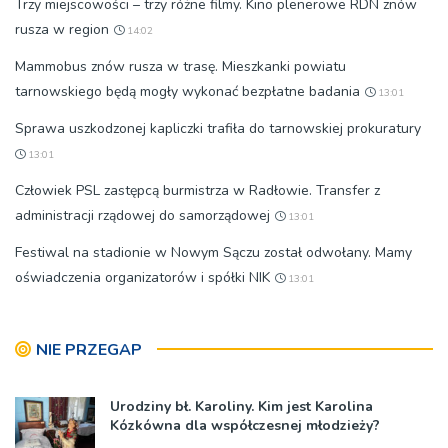
Trzy miejscowości – trzy różne filmy. Kino plenerowe RDN znów
rusza w region
14:02
Mammobus znów rusza w trasę. Mieszkanki powiatu
tarnowskiego będą mogły wykonać bezpłatne badania
13:01
Sprawa uszkodzonej kapliczki trafiła do tarnowskiej prokuratury
13:01
Człowiek PSL zastępcą burmistrza w Radłowie. Transfer z
administracji rządowej do samorządowej
13:01
Festiwal na stadionie w Nowym Sączu został odwołany. Mamy
oświadczenia organizatorów i spółki NIK
13:01
NIE PRZEGAP
Urodziny bł. Karoliny. Kim jest Karolina
Kózkówna dla współczesnej młodzieży?