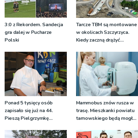
3:0 z Rekordem. Sandecja
Tarcze TBM są montowane
gra dalej w Pucharze
w okolicach Szczyrzyca.
Polski
Kiedy zaczną drążyć
tunele?
Ponad 5 tysięcy osób
Mammobus znów rusza w
zapisało się już na 44.
trasę. Mieszkanki powiatu
Pieszą Pielgrzymkę
tarnowskiego będą mogły
Tarnowską [WIDEO]
wykonać bezpłatne
badania