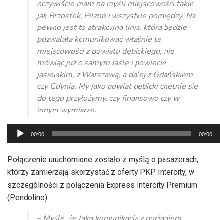
oczywiście mam na myśli miejscowości takie
jak Brzostek, Pilzno i wszystkie pomiędzy. Na
pewno jest to atrakcyjna linia, która będzie
pozwalała komunikować właśnie te
miejscowości z powiatu dębickiego, nie
mówiąc już o samym Jaśle i powiecie
jasielskim, z Warszawą, a dalej z Gdańskiem
czy Gdynią. My jako powiat dębicki chętnie się
do tego przyłożymy, czy finansowo czy w
innym wymiarze.
Odtwarzacz
00:00
00:00
plików
dźwiękowych
Połączenie uruchomione zostało z myślą o pasażerach,
którzy zamierzają skorzystać z oferty PKP Intercity, w
szczególności z połączenia Express Intercity Premium
(Pendolino).
– Myślę, że taka komunikacja z pociągiem,