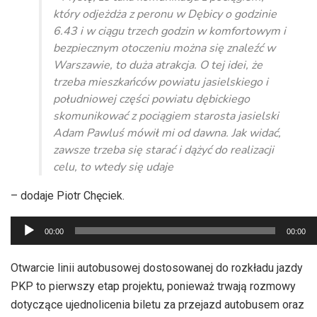
który odjeżdża z peronu w Dębicy o godzinie
6.43 i w ciągu trzech godzin w komfortowym i
bezpiecznym otoczeniu można się znaleźć w
Warszawie, to duża atrakcja. O tej idei, że
trzeba mieszkańców powiatu jasielskiego i
południowej części powiatu dębickiego
skomunikować z pociągiem starosta jasielski
Adam Pawluś mówił mi od dawna. Jak widać,
zawsze trzeba się starać i dążyć do realizacji
celu, to wtedy się udaje
– dodaje Piotr Chęciek.
Odtwarzacz
00:00
00:00
plików
dźwiękowych
Otwarcie linii autobusowej dostosowanej do rozkładu jazdy
PKP to pierwszy etap projektu, ponieważ trwają rozmowy
dotyczące ujednolicenia biletu za przejazd autobusem oraz