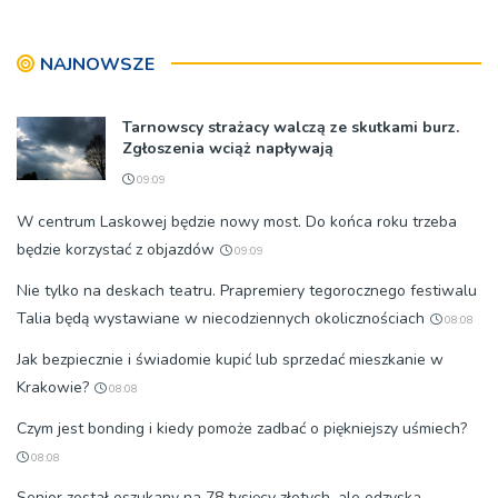
NAJNOWSZE
Tarnowscy strażacy walczą ze skutkami burz.
Zgłoszenia wciąż napływają
09:09
W centrum Laskowej będzie nowy most. Do końca roku trzeba
będzie korzystać z objazdów
09:09
Nie tylko na deskach teatru. Prapremiery tegorocznego festiwalu
Talia będą wystawiane w niecodziennych okolicznościach
08:08
Jak bezpiecznie i świadomie kupić lub sprzedać mieszkanie w
Krakowie?
08:08
Czym jest bonding i kiedy pomoże zadbać o piękniejszy uśmiech?
08:08
Senior został oszukany na 78 tysięcy złotych, ale odzyska