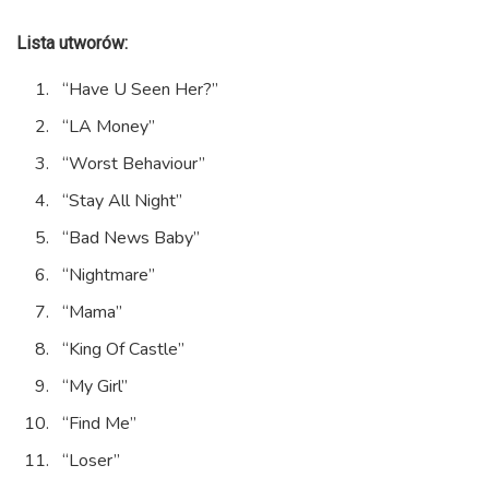
Lista utworów:
“Have U Seen Her?”
“LA Money”
“Worst Behaviour”
“Stay All Night”
“Bad News Baby”
“Nightmare”
“Mama”
“King Of Castle”
“My Girl”
“Find Me”
“Loser”