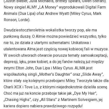
(Justin Bieber, Julia Michaels, Britney Spears, Gwen Stefani).
Nowy singiel ALMY „LA Money” wyprodukowali Digital Farm
Animals (Dua Lipa) ofaz Andrew Wyatt (Miley Cyrus, Mark
Ronson, Lorde).
Dwudziestoczteroletnia wokalistka tworzy pop, ale ma
punkową duszę. O Almie można powiedzieć wszystko, tylko
nie to, że działa z utartymi schematami. Unikatowa i
utalentowana Alma jest częścią nowej kobiecej fali w muzyce.
W swoich utworach otwarcie porusza tematy samoakceptacji,
depresji, lęku, praw kobiet, a do jej fanów należą już między
innymi Elton John, Dua Lipa i Miley Cyrus. ALMA jest
współautorką singli „Mother’s Daughter” oraz „Slide Away”,
które stały się kolejnymi przebojami Miley. Tworzyła także dla
Charli XCX i Tove Lo, z którymi niejednokrotnie dzieliła scenę.
Choć ma już na koncie przeboje takie jak „Dye My Hair”,
„Chasing Highs”, czy „All Stars” z Martinem Solveigiem, jej
kariera dopiero nabiera prawdziwego rozpędu!