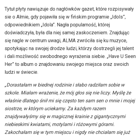
Tytuł płyty nawiązuje do nagłówków gazet, które rozpisywały
sie o Almie, gdy pojawiła się w fińskim programie „Idols”,
odpowiednikiem „Idola”. Nagła popularność, której
doświadczyła, była dla niej samej zaskoczeniem. Znajdując
się nagle w centrum uwagi, ALMA zwróciła się ku muzyce,
spotykając na swojej drodze ludzi, którzy dostrzegli jej talent
i dali możliwość swobodnego wyrażenia siebie. „Have U Seen
Her” to album o znajdowaniu swojego miejsca oraz swoich
ludzi w świecie.
„Dorastałam w biednej rodzinie i słabo radziłam sobie w
szkole. Miałam wrażenie, że mój głos się nie liczy. Myślę że
właśnie dlatego śnił mi się często ten sam sen o mnie i mojej
siostrze, w którym uciekamy. Za każdym razem
znajdywałyśmy się w magicznej krainie z gigantycznymi
niebieskimi kwiatami, motylami i różowymi górami.
Zakochałam się w tym miejscu i nigdy nie chciałam się już