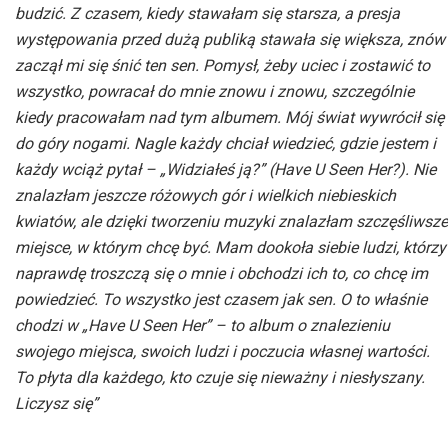
budzić. Z czasem, kiedy stawałam się starsza, a presja
występowania przed dużą publiką stawała się większa, znów
zaczął mi się śnić ten sen. Pomysł, żeby uciec i zostawić to
wszystko, powracał do mnie znowu i znowu, szczególnie
kiedy pracowałam nad tym albumem. Mój świat wywrócił się
do góry nogami. Nagle każdy chciał wiedzieć, gdzie jestem i
każdy wciąż pytał – „Widziałeś ją?” (Have U Seen Her?). Nie
znalazłam jeszcze różowych gór i wielkich niebieskich
kwiatów, ale dzięki tworzeniu muzyki znalazłam szczęśliwsze
miejsce, w którym chcę być. Mam dookoła siebie ludzi, którzy
naprawdę troszczą się o mnie i obchodzi ich to, co chcę im
powiedzieć. To wszystko jest czasem jak sen. O to właśnie
chodzi w „Have U Seen Her” – to album o znalezieniu
swojego miejsca, swoich ludzi i poczucia własnej wartości.
To płyta dla każdego, kto czuje się nieważny i niesłyszany.
Liczysz się”