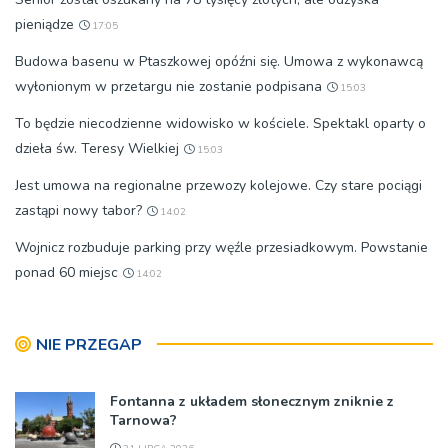
pieniądze
17:05
Budowa basenu w Ptaszkowej opóźni się. Umowa z wykonawcą
wyłonionym w przetargu nie zostanie podpisana
15:03
To będzie niecodzienne widowisko w kościele. Spektakl oparty o
dzieła św. Teresy Wielkiej
15:03
Jest umowa na regionalne przewozy kolejowe. Czy stare pociągi
zastąpi nowy tabor?
14:02
Wojnicz rozbuduje parking przy węźle przesiadkowym. Powstanie
ponad 60 miejsc
14:02
NIE PRZEGAP
Fontanna z układem słonecznym zniknie z
Tarnowa?