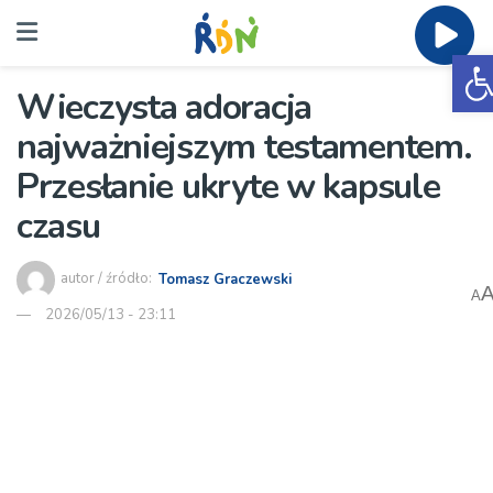
O
Wieczysta adoracja
najważniejszym testamentem.
Przesłanie ukryte w kapsule
czasu
autor / źródło:
Tomasz Graczewski
A
2026/05/13 - 23:11