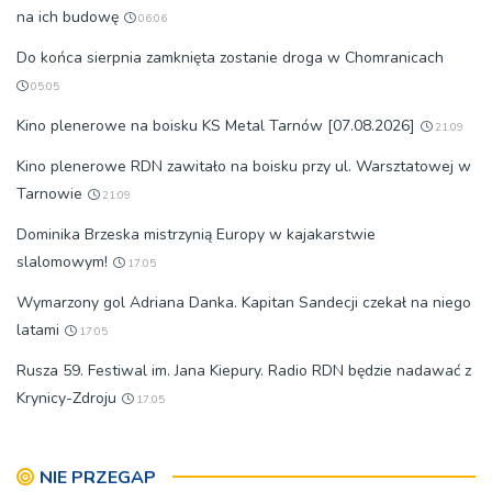
na ich budowę
06:06
Do końca sierpnia zamknięta zostanie droga w Chomranicach
05:05
Kino plenerowe na boisku KS Metal Tarnów [07.08.2026]
21:09
Kino plenerowe RDN zawitało na boisku przy ul. Warsztatowej w
Tarnowie
21:09
Dominika Brzeska mistrzynią Europy w kajakarstwie
slalomowym!
17:05
Wymarzony gol Adriana Danka. Kapitan Sandecji czekał na niego
latami
17:05
Rusza 59. Festiwal im. Jana Kiepury. Radio RDN będzie nadawać z
Krynicy-Zdroju
17:05
NIE PRZEGAP