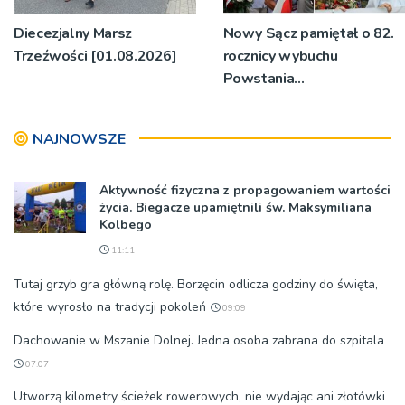
Diecezjalny Marsz
Nowy Sącz pamiętał o 82.
Trzeźwości [01.08.2026]
rocznicy wybuchu
Powstania
Warszawskiego
[1.08.2026]
NAJNOWSZE
Aktywność fizyczna z propagowaniem wartości
życia. Biegacze upamiętnili św. Maksymiliana
Kolbego
11:11
Tutaj grzyb gra główną rolę. Borzęcin odlicza godziny do święta,
które wyrosło na tradycji pokoleń
09:09
Dachowanie w Mszanie Dolnej. Jedna osoba zabrana do szpitala
07:07
Utworzą kilometry ścieżek rowerowych, nie wydając ani złotówki