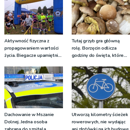
Aktywność fizyczna z
Tutaj grzyb gra główną
propagowaniem wartości
rolę. Borzęcin odlicza
życia. Biegacze upamiętnili
godziny do święta, które
św. Maksymiliana Kolbego
wyrosło na tradycji
pokoleń
Dachowanie w Mszanie
Utworzą kilometry ścieżek
Dolnej. Jedna osoba
rowerowych, nie wydając
zabrana do szpitala
ani złotówki na ich budowę