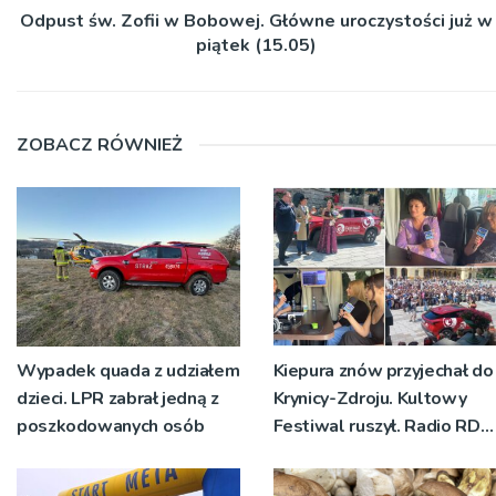
Odpust św. Zofii w Bobowej. Główne uroczystości już w
piątek (15.05)
ZOBACZ RÓWNIEŻ
Wypadek quada z udziałem
Kiepura znów przyjechał do
dzieci. LPR zabrał jedną z
Krynicy-Zdroju. Kultowy
poszkodowanych osób
Festiwal ruszył. Radio RDN
nadawało program na
żywo [ZDJĘCIA]