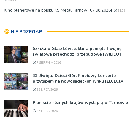
Kino plenerowe na boisku KS Metal Tarnów [07.08.2026]
21:09
NIE PRZEGAP
Szkoła w Staszkówce, która pamięta I wojnę
światową przechodzi przebudowę [WIDEO]
7 SIERPNIA 2026
33. Święto Dzieci Gór. Finałowy koncert z
przytupem na nowosądeckim rynku [ZDJĘCIA]
26 LIPCA 2026
Pianiści z różnych krajów wystąpią w Tarnowie
22 LIPCA 2026