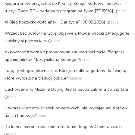
Kiepura znów przyjechał do Krynicy-Zdroju. Kultowy Festiwal
ruszył. Radio RDN nadawało program na żywo [ZDJĘCIA]
15:03
XI Bieg Koszycko-Kolbiański „Dar życia” [08.08.2026]
12:12
Wszedł bez butów na Górę Objawień. Młodzi wrócili z Medjugorie
z pięknymi przeżyciami
12:12
Aktywność fizyczna z propagowaniem wartości życia. Biegacze
upamiętnili św. Maksymiliana Kolbego
11:11
Tutaj grzyb gra główną rolę. Borzęcin odlicza godziny do święta,
które wyrosło na tradycji pokoleń
09:09
Dachowanie w Mszanie Dolnej. Jedna osoba zabrana do szpitala
07:07
Utworzą kilometry ścieżek rowerowych, nie wydając ani złotówki
na ich budowę
06:06
Do końca sierpnia zamknięta zostanie droga w Chomranicach
05:05