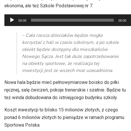
ekonoma, ale też Szkole Podstawowej nr 7.
Odtwarzacz
00:00
00:00
plików
dźwiękowych
– Cała rzesza dzieciaków będzie mogła
korzystać z hali w czasie szkolnym, a po szkole
obiekt będzie dostępny dla mieszkańców
Nowego Sącza. Jest tak duże zapotrzebowanie
na obiekty sportowe, że realizacja tej
inwestycji jest ze wszech miar uzasadniona.
Nowa hala będzie mieć pełnowymiarowe boisko do piłki
ręcznej, salę ćwiczeń, pokoje trenerskie i szatnie. Będzie tu
też winda dobudowana do istniejącego budynku szkoły.
Koszt inwestycji to blisko 15 milionów złotych, z czego
ponad 6 milionów złotych to pieniądze w ramach programu
Sportowa Polska.