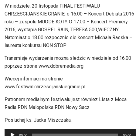
W niedziele, 20 listopada FINAL FESTIWALU
CHRZESCIJANSKIE GRANIE: o 16.00 – Koncert Debiutu 2016
roku – zespolu MUODE KOTY. O 17.00 – Koncert Premiery
2016, wystapia GOSPEL RAIN, TERESA 500,WIECZNY.
Natomiast o 18.00 rozpocznie sie koncert Michala Rasska –
laureata konkursu NON STOP.
Transmisje wydarzenia mozna sledzic w niedziele od 16.00
poprzez strone www.dobremedia.org
Wiecej informacji na stronie
www.festiwal.chrzescijanskiegranie.pl
Patronem medialnym festiwalu jest równiez Lista z Moca
Radia RDN Malopolska RDN Nowy Sacz.
Posluchaj ks. Jacka Miszczaka:
Odtwarzacz
00:00
00:00