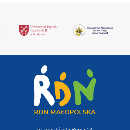
RDN MAŁOPOLSKA
ul. gen. Józefa Bema 14