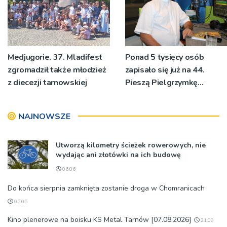
Medjugorie. 37. Mladifest
Ponad 5 tysięcy osób
zgromadził także młodzież
zapisało się już na 44.
z diecezji tarnowskiej
Pieszą Pielgrzymkę
Tarnowską [WIDEO]
NAJNOWSZE
Utworzą kilometry ścieżek rowerowych, nie
wydając ani złotówki na ich budowę
06:06
Do końca sierpnia zamknięta zostanie droga w Chomranicach
05:05
Kino plenerowe na boisku KS Metal Tarnów [07.08.2026]
21:09