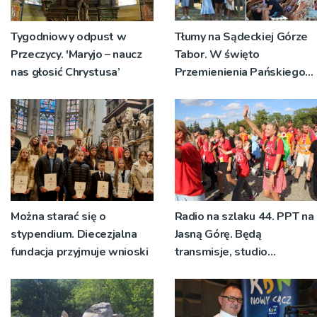
Tygodniowy odpust w
Tłumy na Sądeckiej Górze
Przeczycy. 'Maryjo – naucz
Tabor. W święto
nas głosić Chrystusa’
Przemienienia Pańskiego
bp Jeż przypominał o
znaczeniu Sakramentów
[ZDJĘCIA]
Można starać się o
Radio na szlaku 44. PPT na
stypendium. Diecezjalna
Jasną Górę. Będą
fundacja przyjmuje wnioski
transmisje, studio
pielgrzymkowe,
pozdrowienia