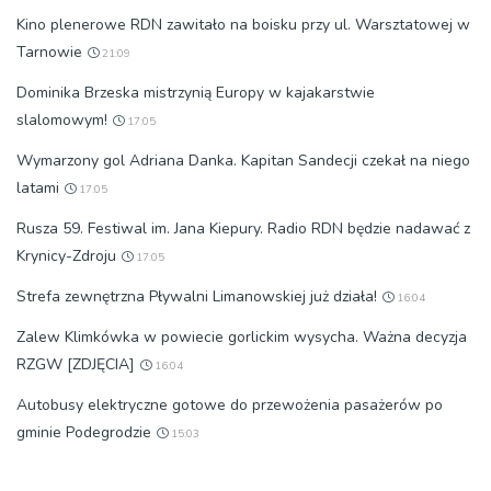
Kino plenerowe RDN zawitało na boisku przy ul. Warsztatowej w
Tarnowie
21:09
Dominika Brzeska mistrzynią Europy w kajakarstwie
slalomowym!
17:05
Wymarzony gol Adriana Danka. Kapitan Sandecji czekał na niego
latami
17:05
Rusza 59. Festiwal im. Jana Kiepury. Radio RDN będzie nadawać z
Krynicy-Zdroju
17:05
Strefa zewnętrzna Pływalni Limanowskiej już działa!
16:04
Zalew Klimkówka w powiecie gorlickim wysycha. Ważna decyzja
RZGW [ZDJĘCIA]
16:04
Autobusy elektryczne gotowe do przewożenia pasażerów po
gminie Podegrodzie
15:03