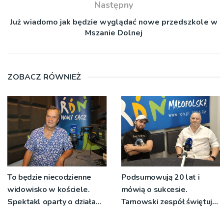
Następny
Już wiadomo jak będzie wyglądać nowe przedszkole w
Mszanie Dolnej
ZOBACZ RÓWNIEŻ
To będzie niecodzienne
Podsumowują 20 lat i
widowisko w kościele.
mówią o sukcesie.
Spektakl oparty o działa
Tarnowski zespół świętuje
św. Teresy Wielkiej
jubileusz i zaprasza na