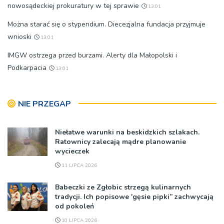
nowosądeckiej prokuratury w tej sprawie
13:01
Można starać się o stypendium. Diecezjalna fundacja przyjmuje
wnioski
13:01
IMGW ostrzega przed burzami. Alerty dla Małopolski i
Podkarpacia
13:01
NIE PRZEGAP
Niełatwe warunki na beskidzkich szlakach.
Ratownicy zalecają mądre planowanie
wycieczek
11 LIPCA 2026
Babeczki ze Zgłobic strzegą kulinarnych
tradycji. Ich popisowe 'gęsie pipki” zachwycają
od pokoleń
10 LIPCA 2026