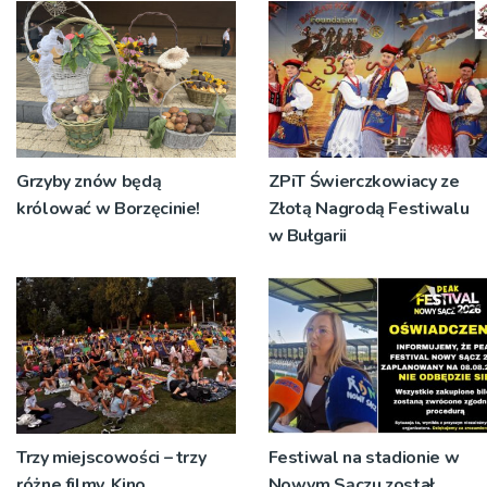
koncert
Grzyby znów będą
ZPiT Świerczkowiacy ze
królować w Borzęcinie!
Złotą Nagrodą Festiwalu
w Bułgarii
Trzy miejscowości – trzy
Festiwal na stadionie w
różne filmy. Kino
Nowym Sączu został