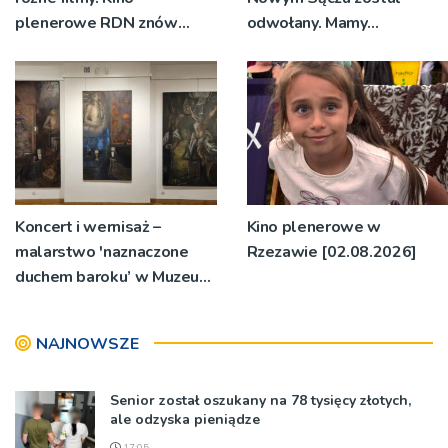
plenerowe RDN znów
odwołany. Mamy
rusza w region
oświadczenia
organizatorów i spółki NIK
Koncert i wernisaż –
Kino plenerowe w
malarstwo 'naznaczone
Rzezawie [02.08.2026]
duchem baroku’ w Muzeum
Diecezjalnym
NAJNOWSZE
Senior został oszukany na 78 tysięcy złotych,
ale odzyska pieniądze
17:05