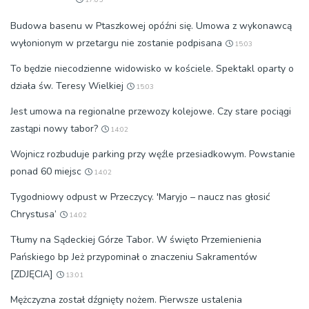
Budowa basenu w Ptaszkowej opóźni się. Umowa z wykonawcą
wyłonionym w przetargu nie zostanie podpisana
15:03
To będzie niecodzienne widowisko w kościele. Spektakl oparty o
działa św. Teresy Wielkiej
15:03
Jest umowa na regionalne przewozy kolejowe. Czy stare pociągi
zastąpi nowy tabor?
14:02
Wojnicz rozbuduje parking przy węźle przesiadkowym. Powstanie
ponad 60 miejsc
14:02
Tygodniowy odpust w Przeczycy. 'Maryjo – naucz nas głosić
Chrystusa’
14:02
Tłumy na Sądeckiej Górze Tabor. W święto Przemienienia
Pańskiego bp Jeż przypominał o znaczeniu Sakramentów
[ZDJĘCIA]
13:01
Mężczyzna został dźgnięty nożem. Pierwsze ustalenia