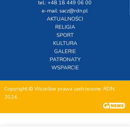
tel.: +48 18 449 06 00
e-mail: sacz@rdn.pl
AKTUALNOŚCI
RELIGIA
SPORT
KULTURA
GALERIE
PATRONATY
WSPARCIE
Copyright © Wszelkie prawa zastrzeżone. RDN.
2024.