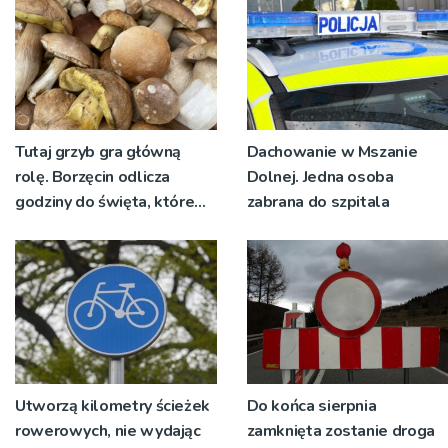
Tutaj grzyb gra główną
Dachowanie w Mszanie
rolę. Borzęcin odlicza
Dolnej. Jedna osoba
godziny do święta, które
zabrana do szpitala
wyrosło na tradycji
pokoleń
Utworzą kilometry ścieżek
Do końca sierpnia
rowerowych, nie wydając
zamknięta zostanie droga