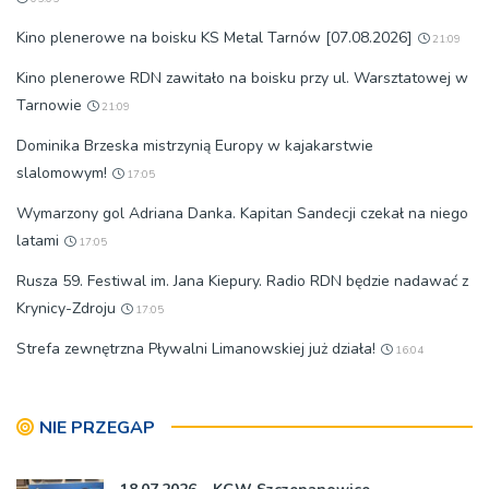
Kino plenerowe na boisku KS Metal Tarnów [07.08.2026]
21:09
Kino plenerowe RDN zawitało na boisku przy ul. Warsztatowej w
Tarnowie
21:09
Dominika Brzeska mistrzynią Europy w kajakarstwie
slalomowym!
17:05
Wymarzony gol Adriana Danka. Kapitan Sandecji czekał na niego
latami
17:05
Rusza 59. Festiwal im. Jana Kiepury. Radio RDN będzie nadawać z
Krynicy-Zdroju
17:05
Strefa zewnętrzna Pływalni Limanowskiej już działa!
16:04
NIE PRZEGAP