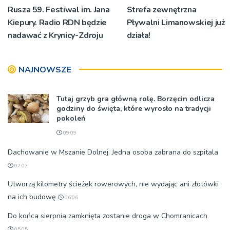
Rusza 59. Festiwal im. Jana
Strefa zewnętrzna
Kiepury. Radio RDN będzie
Pływalni Limanowskiej już
nadawać z Krynicy-Zdroju
działa!
NAJNOWSZE
Tutaj grzyb gra główną rolę. Borzęcin odlicza
godziny do święta, które wyrosło na tradycji
pokoleń
09:09
Dachowanie w Mszanie Dolnej. Jedna osoba zabrana do szpitala
07:07
Utworzą kilometry ścieżek rowerowych, nie wydając ani złotówki
na ich budowę
06:06
Do końca sierpnia zamknięta zostanie droga w Chomranicach
05:05