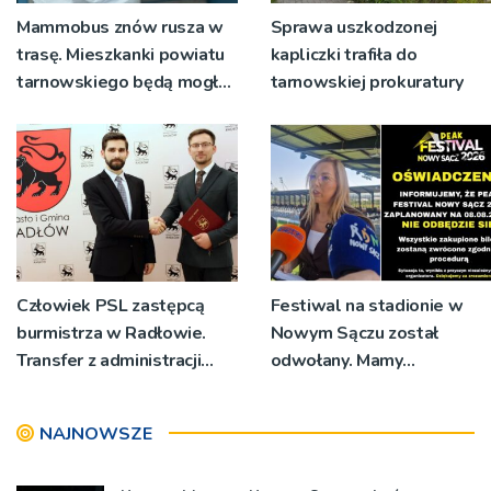
Mammobus znów rusza w
Sprawa uszkodzonej
trasę. Mieszkanki powiatu
kapliczki trafiła do
tarnowskiego będą mogły
tarnowskiej prokuratury
wykonać bezpłatne
badania
Człowiek PSL zastępcą
Festiwal na stadionie w
burmistrza w Radłowie.
Nowym Sączu został
Transfer z administracji
odwołany. Mamy
rządowej do
oświadczenia
samorządowej
organizatorów i spółki NIK
NAJNOWSZE