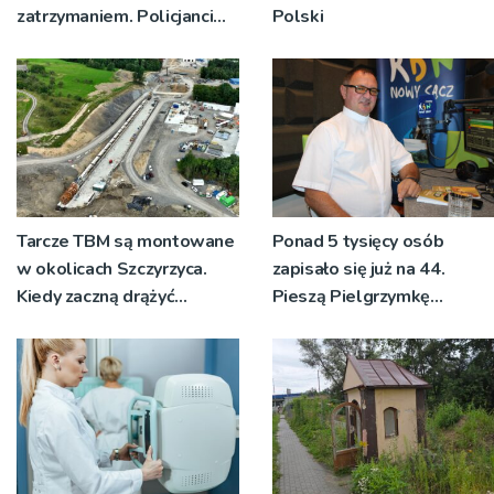
zatrzymaniem. Policjanci
Polski
ustalają jak doszło do
dźgnięcia 31-letniego
mężczyzny
Tarcze TBM są montowane
Ponad 5 tysięcy osób
w okolicach Szczyrzyca.
zapisało się już na 44.
Kiedy zaczną drążyć
Pieszą Pielgrzymkę
tunele?
Tarnowską [WIDEO]