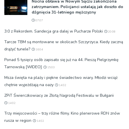
Nocna obława w Nowym Sączu zakończona
zatrzymaniem. Policjanci ustalają jak doszło do
dźgnięcia 31-letniego mężczyzny
07:07
3:0 z Rekordem. Sandecja gra dalej w Pucharze Polski
20:08
Tarcze TBM są montowane w okolicach Szczyrzyca. Kiedy zaczną
drążyć tunele?
16:04
Ponad 5 tysięcy osób zapisało się już na 44. Pieszą Pielgrzymkę
Tarnowską [WIDEO]
15:03
Msza święta na plaży i piękne świadectwo wiary. Młodzi wciąż
chętnie wyjeżdżają na oazy
14:02
ZPiT Świerczkowiacy ze Złotą Nagrodą Festiwalu w Bułgarii
14:02
Trzy miejscowości – trzy różne filmy. Kino plenerowe RDN znów
rusza w region
14:02