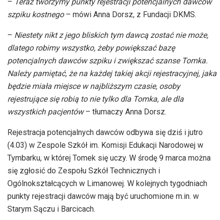
–
Teraz tworzymy punkty rejestracji potencjalnych dawców
szpiku
kostnego
– mówi
Anna Dorsz, z Fundacji
DKMS.
–
Niestety nikt z jego bliskich tym dawcą zostać nie może,
dlatego robimy wszystko, żeby powiększać bazę
potencjalnych dawców szpiku i zwiększać szanse Tomka.
Należy pamiętać, że na każdej takiej akcji rejestracyjnej, jaka
będzie miała miejsce w najbliższym czasie, osoby
rejestrujące się robią to nie tylko dla Tomka, ale dla
wszystkich
pacjentów
– tłumaczy
Anna Dorsz.
Rejestracja potencjalnych dawców odbywa się dziś i jutro
(4.03) w Zespole Szkół im. Komisji Edukacji Narodowej w
Tymbarku, w której Tomek się uczy. W środę 9 marca można
się zgłosić do Zespołu Szkół Technicznych i
Ogólnokształcących w Limanowej. W kolejnych tygodniach
punkty rejestracji dawców mają być uruchomione m.in. w
Starym Sączu i Barcicach.