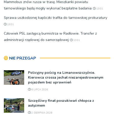
Mammobus znów rusza w trasę. Mieszkanki powiatu
tarnowskiego będą mogły wykonać bezpłatne badania
13:01
Sprawa uszkodzonej kapliczki trafiła do tarnowskiej prokuratury
13:01
Człowiek PSL zastępcą burmistrza w Radłowie. Transfer z
administracji rządowej do samorządowej
13:01
NIE PRZEGAP
Policyjny pościg na Limanowszczyźnie.
Kierowca crossa jechał niezarejestrowanym
pojazdem bez uprawnień
6 LIPCA 2026
Szczęśliwy finał poszukiwań chłopca z
autyzmem
2 SIERPNIA 2026