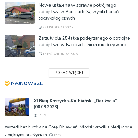
Nowe ustalenia w sprawie potrójnego
zabójstwa w Barcicach. Są wyniki badań
toksykologicznych
27 LISTOPADA 2025
Zarzuty dla 25-latka podejrzanego o potrójne
zabójstwo w Barcicach. Grozi mu dożywocie
17 PAŹDZIERNIKA 2025
POKAŻ WIĘCEJ
NAJNOWSZE
XI Bieg Koszycko-Kolbiański „Dar życia”
[08.08.2026]
12:12
Wszedł bez butów na Górę Objawień. Młodzi wrócili z Medjugorie
z pięknymi przeżyciami
12:12