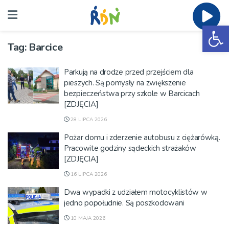
Ot
Tag:
Barcice
Parkują na drodze przed przejściem dla
pieszych. Są pomysły na zwiększenie
bezpieczeństwa przy szkole w Barcicach
[ZDJĘCIA]
28 LIPCA 2026
Pożar domu i zderzenie autobusu z ciężarówką.
Pracowite godziny sądeckich strażaków
[ZDJĘCIA]
16 LIPCA 2026
Dwa wypadki z udziałem motocyklistów w
jedno popołudnie. Są poszkodowani
10 MAJA 2026