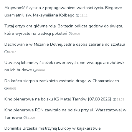
Aktywność fizyczna z propagowaniem wartości życia. Biegacze
upamiętnili św. Maksymiliana Kolbego
11:11
Tutaj grzyb gra główną rolę. Borzęcin odlicza godziny do święta,
które wyrosło na tradycji pokoleń
09:09
Dachowanie w Mszanie Dolnej. Jedna osoba zabrana do szpitala
07:07
Utworzą kilometry ścieżek rowerowych, nie wydając ani złotówki
na ich budowę
06:06
Do końca sierpnia zamknięta zostanie droga w Chomranicach
05:05
Kino plenerowe na boisku KS Metal Tarnów [07.08.2026]
21:09
Kino plenerowe RDN zawitało na boisku przy ul. Warsztatowej w
Tarnowie
21:09
Dominika Brzeska mistrzynią Europy w kajakarstwie