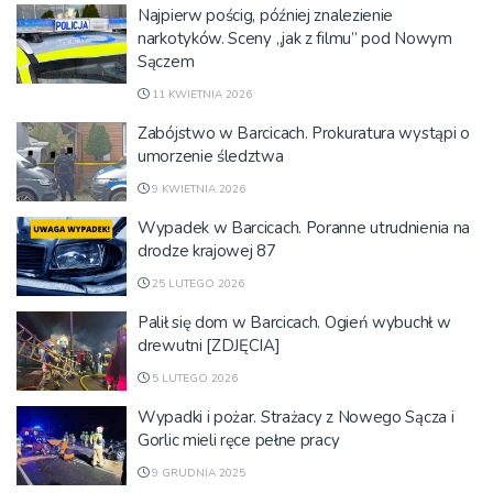
Najpierw pościg, później znalezienie
narkotyków. Sceny „jak z filmu” pod Nowym
Sączem
11 KWIETNIA 2026
Zabójstwo w Barcicach. Prokuratura wystąpi o
umorzenie śledztwa
9 KWIETNIA 2026
Wypadek w Barcicach. Poranne utrudnienia na
drodze krajowej 87
25 LUTEGO 2026
Palił się dom w Barcicach. Ogień wybuchł w
drewutni [ZDJĘCIA]
5 LUTEGO 2026
Wypadki i pożar. Strażacy z Nowego Sącza i
Gorlic mieli ręce pełne pracy
9 GRUDNIA 2025