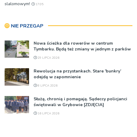
slalomowym!
17:05
NIE PRZEGAP
Nowa ścieżka dla rowerów w centrum
Tymbarku. Będą też zmiany w jednym z parków
29 LIPCA 2026
Rewolucja na przystankach. Stare 'bunkry’
odejdą w zapomnienie
8 LIPCA 2026
Służą, chronią i pomagają. Sądeccy policjanci
świętowali w Grybowie [ZDJĘCIA]
16 LIPCA 2026