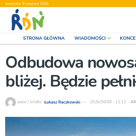
niedziela, 9 sierpnia 2026
STRONA GŁÓWNA
WIADOMOŚCI
KONCE
Odbudowa nowosą
bliżej. Będzie pełn
autor / źródło:
Łukasz Raczkowski
2026/06/08 - 12:12
-
AK