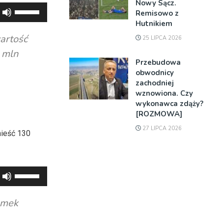
Nowy Sącz.
Używaj
Remisowo z
strzałek
Hutnikiem
do
artość
25 LIPCA 2026
góry
 mln
oraz
Przebudowa
obwodnicy
do
zachodniej
dołu
wznowiona. Czy
aby
wykonawca zdąży?
zwiększyć
[ROZMOWA]
lub
27 LIPCA 2026
nieść 130
zmniejszyć
głośność.
Używaj
strzałek
do
amek
góry