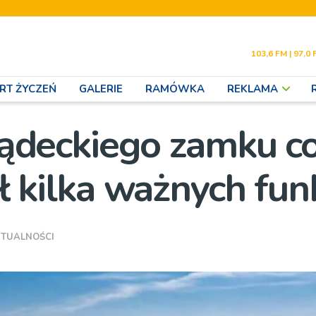
103,6 FM | 97,0 
RT ŻYCZEŃ
GALERIE
RAMÓWKA
REKLAMA
deckiego zamku co
ił kilka ważnych funk
TUALNOŚCI