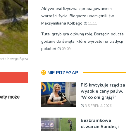
Aktywność fizyczna z propagowaniem
wartości życia. Biegacze upamiętnili św.
Maksymiliana Kolbego
11:11
Tutaj grzyb gra główną rolę. Borzęcin odlicza
godziny do święta, które wyrosło na tradycji
pokoleń
09:09
Miasta Nowego Sącza
NIE PRZEGAP
PiS krytykuje rząd za
wysokie ceny paliw.
paty może
'W co oni grają?”
3 SIERPNIA 2026
Bezbramkowe
otwarcie Sandecji