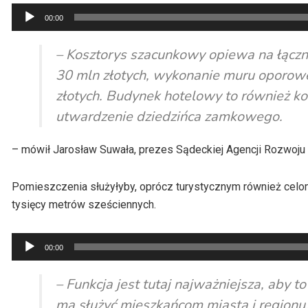
Odtwarzacz
00:00
plików
dźwiękowych
– Kosztorys szacunkowy opiewa na łącz
30 mln złotych, wykonanie muru oporowe
złotych. Budynek hotelowy to również kos
utwardzenie dziedzińca zamkowego.
– mówił Jarosław Suwała, prezes Sądeckiej Agencji Rozwoju
Pomieszczenia służyłyby, oprócz turystycznym również celo
tysięcy metrów sześciennych.
Odtwarzacz
00:00
plików
dźwiękowych
– Funkcja jest tutaj najważniejsza, aby
ma służyć mieszkańcom miasta i regionu. 