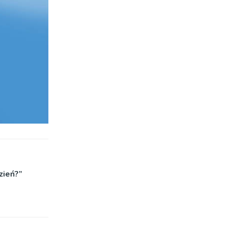
zień?”