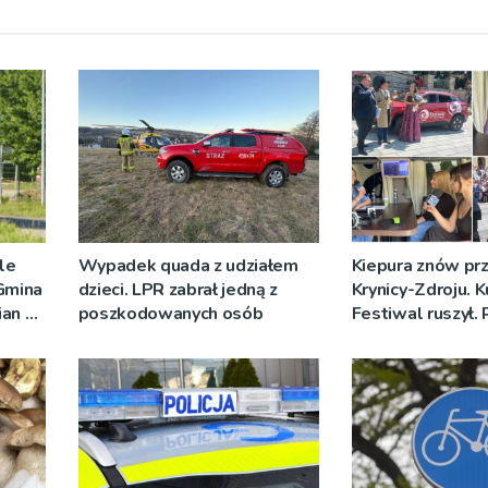
ale
Wypadek quada z udziałem
Kiepura znów prz
 Gmina
dzieci. LPR zabrał jedną z
Krynicy-Zdroju. 
ian w
poszkodowanych osób
Festiwal ruszył.
nych
nadawało progr
[ZDJĘCIA]