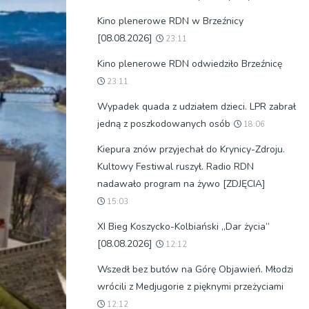
Kino plenerowe RDN w Brzeźnicy
[08.08.2026]
23:11
Kino plenerowe RDN odwiedziło Brzeźnicę
23:11
Wypadek quada z udziałem dzieci. LPR zabrał
jedną z poszkodowanych osób
18:06
Kiepura znów przyjechał do Krynicy-Zdroju.
Kultowy Festiwal ruszył. Radio RDN
nadawało program na żywo [ZDJĘCIA]
15:03
XI Bieg Koszycko-Kolbiański „Dar życia”
[08.08.2026]
12:12
Wszedł bez butów na Górę Objawień. Młodzi
wrócili z Medjugorie z pięknymi przeżyciami
12:12