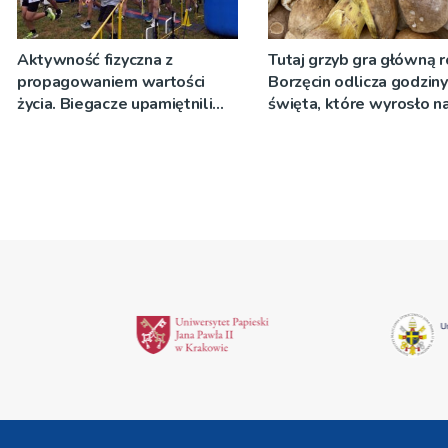
Aktywność fizyczna z
Tutaj grzyb gra główną r
propagowaniem wartości
Borzęcin odlicza godzin
życia. Biegacze upamiętnili
święta, które wyrosło n
św. Maksymiliana Kolbego
tradycji pokoleń