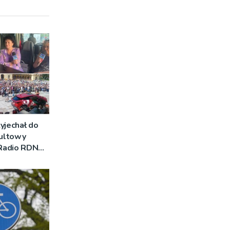
yjechał do
Kultowy
 Radio RDN
am na żywo