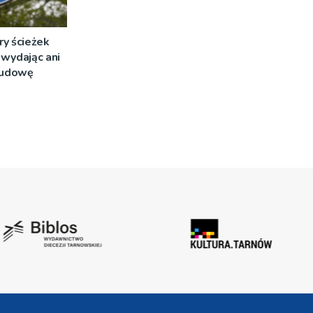
ry ścieżek
wydając ani
 budowę