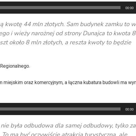
00:00
ną kwotę 44 mln złotych. Sam budynek zamku to w
go i wieży narożnej od strony Dunajca to kwota 8
zt około 8 mln złotych, a reszta kwoty to będzie
 Regionalnego.
m miejskim oraz komercyjnym, a łączna kubatura budowli ma wy
00:00
 to nie była odbudowa dla samej odbudowy, tylko z
To ma być oczywiście atrakcja turystyczna, ale