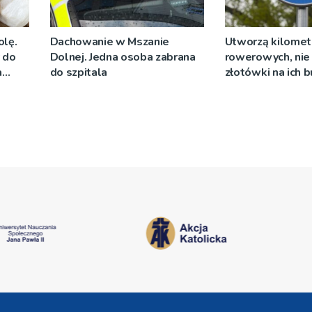
olę.
Dachowanie w Mszanie
Utworzą kilomet
y do
Dolnej. Jedna osoba zabrana
rowerowych, nie 
a
do szpitala
złotówki na ich