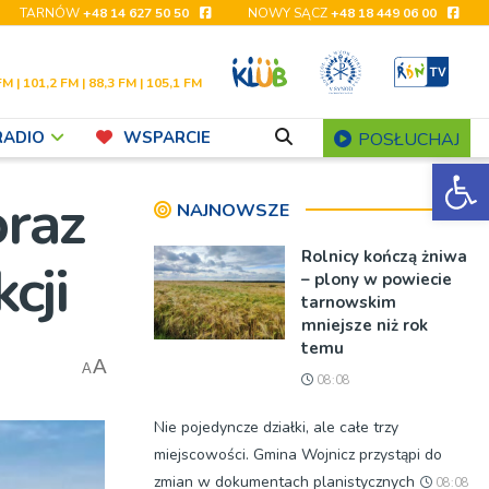
TARNÓW
+48 14 627 50 50
NOWY SĄCZ
+48 18 449 06 00
FM | 101,2 FM | 88,3 FM | 105,1 FM
RADIO
WSPARCIE
POSŁUCHAJ
Ot
raz
NAJNOWSZE
Rolnicy kończą żniwa
cji
– plony w powiecie
tarnowskim
mniejsze niż rok
temu
A
A
08:08
Nie pojedyncze działki, ale całe trzy
miejscowości. Gmina Wojnicz przystąpi do
zmian w dokumentach planistycznych
08:08