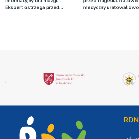
informacyjny dla mózgu’.
przed tragedią. Ratowni
Ekspert ostrzega przed
medyczny uratował dwo
zagrożeniem
starszych ludzi
RDN
ul. 