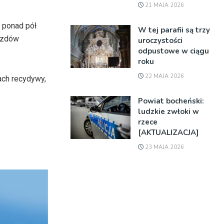
21 MAJA 2026
ł ponad pół
W tej parafii są trzy
jazdów
uroczystości
odpustowe w ciągu
roku
22 MAJA 2026
ach recydywy,
Powiat bocheński:
ludzkie zwłoki w
rzece
[AKTUALIZACJA]
23 MAJA 2026