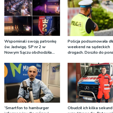
Wspominali swoją patronkę
Policja podsumowała dł
św. Jadwigę. SP nr 2 w
weekend na sądeckich
Nowym Sączu obchodziła
drogach. Doszło do pon
Święto Szkoły [WIDEO]
zdarzeń
’Smartfon to hamburger
Obudził ich kilka sekund