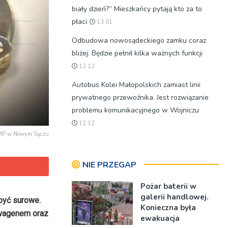
biały dzień?” Mieszkańcy pytają kto za to
płaci
13:01
Odbudowa nowosądeckiego zamku coraz
bliżej. Będzie pełnił kilka ważnych funkcji
12:12
Autobus Kolei Małopolskich zamiast linii
prywatnego przewoźnika. Jest rozwiązanie
problemu komunikacyjnego w Wojniczu
12:12
KMP w Nowym Sączu
NIE PRZEGAP
Pożar baterii w
galerii handlowej.
być surowe.
Konieczna była
swagenem oraz
ewakuacja