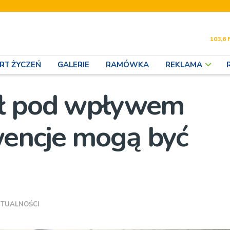
103,6 
RT ŻYCZEŃ
GALERIE
RAMÓWKA
REKLAMA
ał pod wpływem
wencje mogą być
TUALNOŚCI