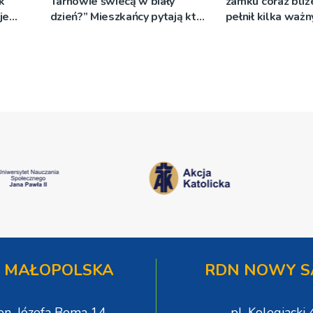
k
Tarnowie świecą w biały
zamku coraz bliż
je
dzień?” Mieszkańcy pytają kto
pełnił kilka ważn
za to płaci
 MAŁOPOLSKA
RDN NOWY S
gen. Józefa Bema 14
pl. Kolegiacki 