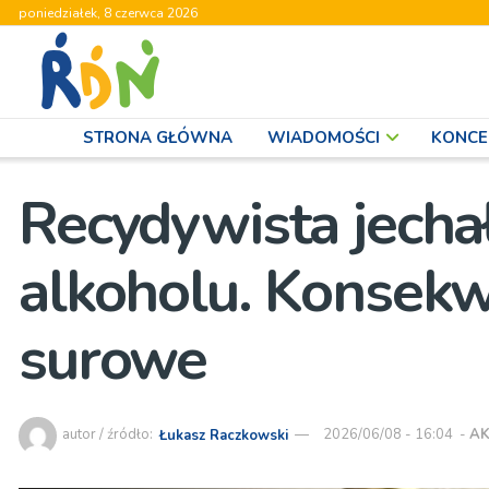
poniedziałek, 8 czerwca 2026
STRONA GŁÓWNA
WIADOMOŚCI
KONCE
Recydywista jech
alkoholu. Konsek
surowe
autor / źródło:
Łukasz Raczkowski
2026/06/08 - 16:04
-
AK