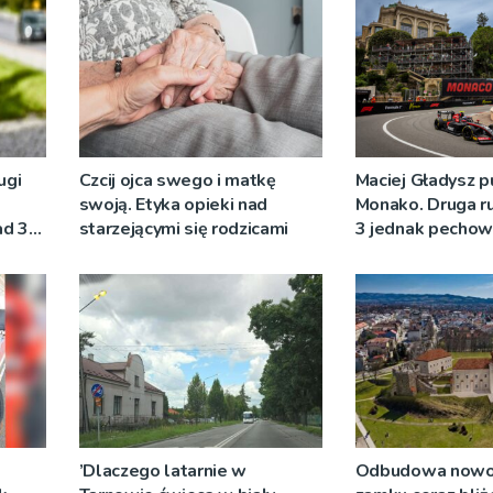
ugi
Czcij ojca swego i matkę
Maciej Gładysz p
swoją. Etyka opieki nad
Monako. Druga r
ad 30
starzejącymi się rodzicami
3 jednak pechow
Tarnowianina
’Dlaczego latarnie w
Odbudowa nowo