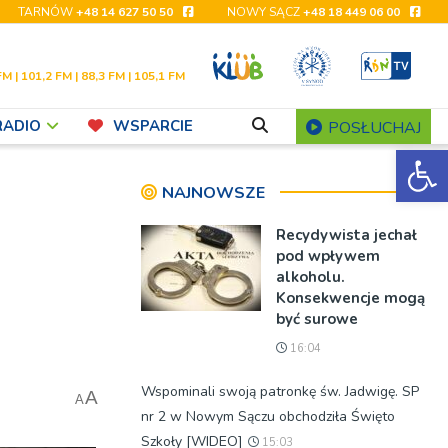
TARNÓW
+48 14 627 50 50
NOWY SĄCZ
+48 18 449 06 00
FM | 101,2 FM | 88,3 FM | 105,1 FM
RADIO
WSPARCIE
POSŁUCHAJ
Ot
NAJNOWSZE
Recydywista jechał
pod wpływem
alkoholu.
Konsekwencje mogą
być surowe
16:04
Wspominali swoją patronkę św. Jadwigę. SP
A
A
nr 2 w Nowym Sączu obchodziła Święto
Szkoły [WIDEO]
15:03