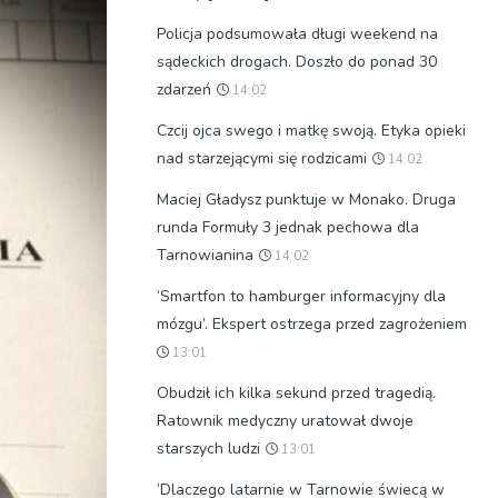
Policja podsumowała długi weekend na
sądeckich drogach. Doszło do ponad 30
zdarzeń
14:02
Czcij ojca swego i matkę swoją. Etyka opieki
nad starzejącymi się rodzicami
14:02
Maciej Gładysz punktuje w Monako. Druga
runda Formuły 3 jednak pechowa dla
Tarnowianina
14:02
’Smartfon to hamburger informacyjny dla
mózgu’. Ekspert ostrzega przed zagrożeniem
13:01
Obudził ich kilka sekund przed tragedią.
Ratownik medyczny uratował dwoje
starszych ludzi
13:01
’Dlaczego latarnie w Tarnowie świecą w