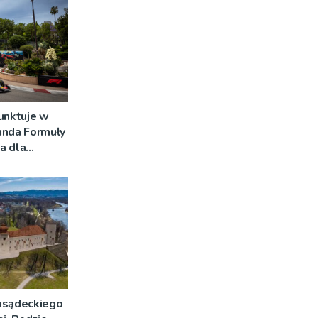
unktuje w
unda Formuły
a dla
sądeckiego