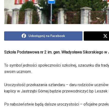
Udostępnij na Facebook
Szkoła Podstawowa nr 2 im. gen. Władysława Sikorskiego w J
To symbol jedności społeczności szkolnej, szacunku dla trad
swoim uczniom.
Uroczystość przekazania sztandaru – daru rodziców uczniów d
kaplicy w Jastrzębi Górnej będzie przewodniczyć bp Leszek
Po nabożeństwie będą dalsze uroczystości – oficjalne przek