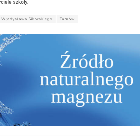
ciele szkoły.
. Władysława Sikorskiego
Tarnów