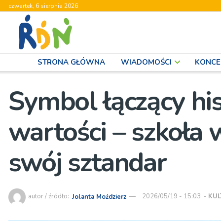
czwartek, 6 sierpnia 2026
STRONA GŁÓWNA
WIADOMOŚCI
KONCE
Symbol łączący hist
wartości – szkoła 
swój sztandar
autor / źródło:
Jolanta Moździerz
2026/05/19 - 15:03
-
KU