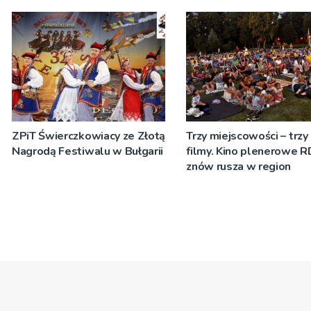
dźgnięcia 31-letniego
mężczyzny
ZPiT Świerczkowiacy ze Złotą
Trzy miejscowości – trzy
Nagrodą Festiwalu w Bułgarii
filmy. Kino plenerowe 
znów rusza w region