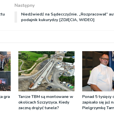
Następny
ztu
Niedźwiedź na Sądecczyźnie. „Rozpracował” a
podajnik kukurydzy [ZDJĘCIA, WIDEO]
a gra
Tarcze TBM są montowane w
Ponad 5 tysięcy
okolicach Szczyrzyca. Kiedy
zapisało się już 
zaczną drążyć tunele?
Pielgrzymkę Ta
[WIDEO]