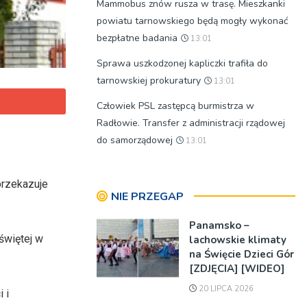
Mammobus znów rusza w trasę. Mieszkanki
powiatu tarnowskiego będą mogły wykonać
bezpłatne badania
13:01
Sprawa uszkodzonej kapliczki trafiła do
tarnowskiej prokuratury
13:01
Człowiek PSL zastępcą burmistrza w
Radłowie. Transfer z administracji rządowej
do samorządowej
13:01
przekazuje
NIE PRZEGAP
Panamsko –
świętej w
lachowskie klimaty
na Święcie Dzieci Gór
[ZDJĘCIA] [WIDEO]
20 LIPCA 2026
 i