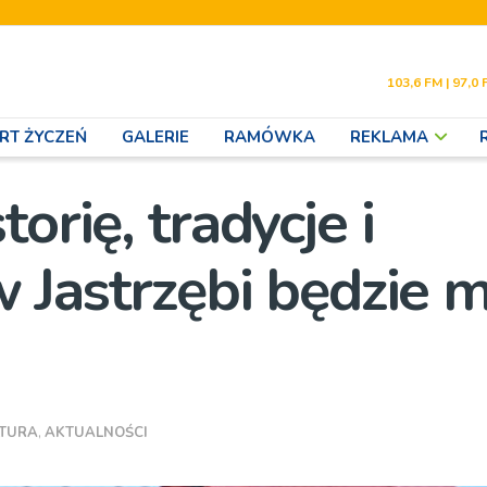
103,6 FM | 97,0 
RT ŻYCZEŃ
GALERIE
RAMÓWKA
REKLAMA
orię, tradycje i
w Jastrzębi będzie m
LTURA
,
AKTUALNOŚCI