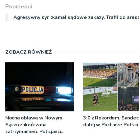
Poprzedni
Agresywny syn złamał sądowe zakazy. Trafił do ares
ZOBACZ RÓWNIEŻ
Nocna obława w Nowym
3:0 z Rekordem. Sandecj
Sączu zakończona
dalej w Pucharze Polski
zatrzymaniem. Policjanci
ustalają jak doszło do