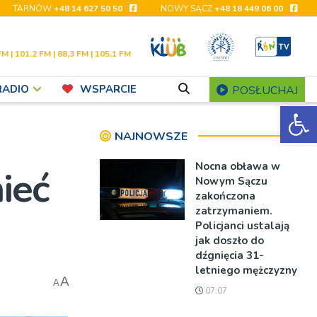
TARNÓW
+48 14 627 50 50
NOWY SĄCZ
+48 18 449 06 00
FM | 101,2 FM | 88,3 FM | 105,1 FM
RADIO
WSPARCIE
POSŁUCHAJ
Ot
NAJNOWSZE
Nocna obława w
ieć
Nowym Sączu
zakończona
zatrzymaniem.
Policjanci ustalają
jak doszło do
dźgnięcia 31-
letniego mężczyzny
A
A
07:07