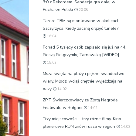
3:0 z Rekordem. Sandecja gra dalej w
Pucharze Polski
20:08
Tarcze TBM są montowane w okolicach
Szczyrzyca. Kiedy zaczną drążyć tunele?
16:04
Ponad 5 tysięcy osób zapisało się już na 44.
Pieszą Pielgrzymkę Tarnowską [WIDEO]
15:03
Msza święta na plaży i piękne świadectwo
wiary. Młodzi wciąż chętnie wyjeżdżają na
oazy
14:02
ZPiT Świerczkowiacy ze Złotą Nagrodą
Festiwalu w Bułgarii
14:02
Trzy miejscowości – trzy różne filmy. Kino
plenerowe RDN znów rusza w region
14:02