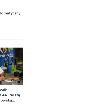
utomatyczny
 osób
na 44. Pieszą
rnowską