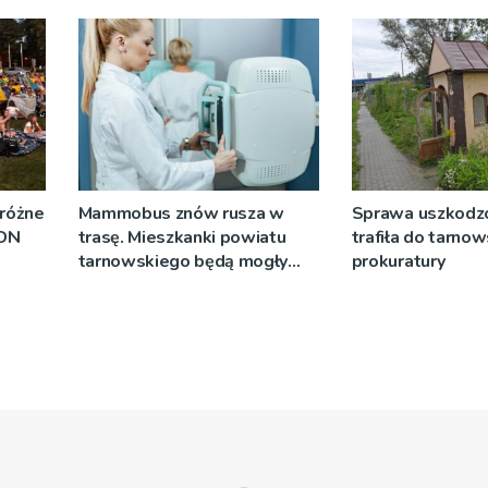
 różne
Mammobus znów rusza w
Sprawa uszkodzo
RDN
trasę. Mieszkanki powiatu
trafiła do tarnow
tarnowskiego będą mogły
prokuratury
wykonać bezpłatne badania