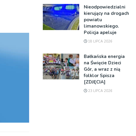
Nieodpowiedzialni
kierujący na drogach
powiatu
limanowskiego.
Policja apeluje
18 LIPCA 2026
Bałkańska energia
na Święcie Dzieci
Gór, a wraz z nią
folklor Spisza
[ZDJĘCIA]
23 LIPCA 2026