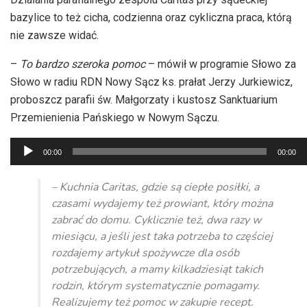
bazylice to też cicha, codzienna oraz cykliczna praca, którą
nie zawsze widać.
–
To bardzo szeroka pomoc
– mówił w programie Słowo za
Słowo w radiu RDN Nowy Sącz ks. prałat Jerzy Jurkiewicz,
proboszcz parafii św. Małgorzaty i kustosz Sanktuarium
Przemienienia Pańskiego w Nowym Sączu.
Odtwarzacz
00:00
00:00
plików
dźwiękowych
– Kuchnia Caritas, gdzie są ciepłe posiłki, a
czasami wydajemy też prowiant, który można
zabrać do domu. Cyklicznie też, dwa razy w
miesiącu, a jeśli jest taka potrzeba to częściej
rozdajemy artykuł spożywcze dla osób
potrzebujących, a mamy kilkadziesiąt takich
rodzin, którym systematycznie pomagamy.
Realizujemy też pomoc w zakupie recept.