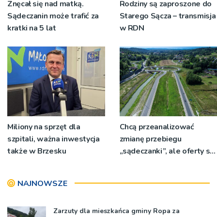
Znęcał się nad matką.
Rodziny są zaproszone do
Sądeczanin może trafić za
Starego Sącza – transmisja
kratki na 5 lat
w RDN
Miliony na sprzęt dla
Chcą przeanalizować
szpitali, ważna inwestycja
zmianę przebiegu
także w Brzesku
„sądeczanki”, ale oferty są
zbyt drogie [ZDJĘCIA]
NAJNOWSZE
Zarzuty dla mieszkańca gminy Ropa za