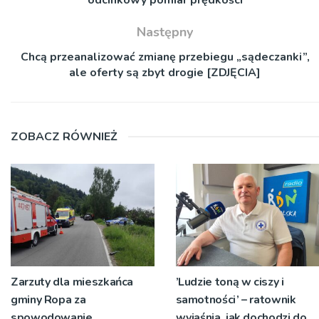
Następny
Chcą przeanalizować zmianę przebiegu „sądeczanki”,
ale oferty są zbyt drogie [ZDJĘCIA]
ZOBACZ RÓWNIEŻ
Zarzuty dla mieszkańca
’Ludzie toną w ciszy i
gminy Ropa za
samotności’ – ratownik
spowodowanie
wyjaśnia, jak dochodzi do