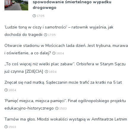
spowodowanie śmiertelnego wypadku
drogowego
17:05
’Ludzie toną w ciszy i samotności’ – ratownik wyjaśnia, jak
dochodzi do tragedii
17:05
Otwarcie stadionu w Mościcach lada dzień. Jest trybuna, murawa
i oświetlenie, a co dalej?
16:04
„To coś więcej niż wielki plac zabaw”. Orbisfera w Starym Sączu
już czynna [ZDJĘCIA]
16:04
Znęcał się nad matką. Sądeczanin może trafić za kratki na 5 lat
16:04
’Pamięć miejsca, miejsca pamięci”. Finał ogólnopolskiego projektu
edukacyjno-historycznego
15:03
Tarnów ma głos. Młodzi wokaliści wystąpią w Amfiteatrze Letnim
15:03