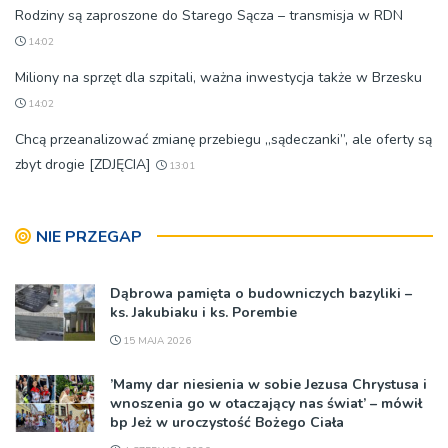
Rodziny są zaproszone do Starego Sącza – transmisja w RDN
14:02
Miliony na sprzęt dla szpitali, ważna inwestycja także w Brzesku
14:02
Chcą przeanalizować zmianę przebiegu „sądeczanki”, ale oferty są
zbyt drogie [ZDJĘCIA]
13:01
NIE PRZEGAP
Dąbrowa pamięta o budowniczych bazyliki –
ks. Jakubiaku i ks. Porembie
15 MAJA 2026
’Mamy dar niesienia w sobie Jezusa Chrystusa i
wnoszenia go w otaczający nas świat’ – mówił
bp Jeż w uroczystość Bożego Ciała