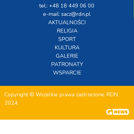
tel.: +48 18 449 06 00
e-mail: sacz@rdn.pl
AKTUALNOŚCI
RELIGIA
SPORT
KULTURA
GALERIE
PATRONATY
WSPARCIE
Copyright © Wszelkie prawa zastrzeżone. RDN.
2024.