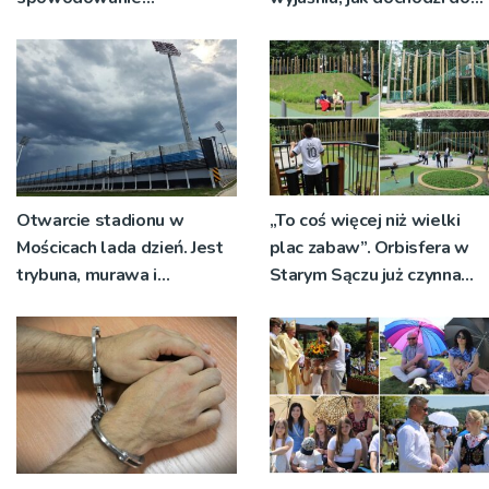
śmiertelnego wypadku
tragedii
drogowego
Otwarcie stadionu w
„To coś więcej niż wielki
Mościcach lada dzień. Jest
plac zabaw”. Orbisfera w
trybuna, murawa i
Starym Sączu już czynna
oświetlenie, a co dalej?
[ZDJĘCIA]