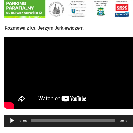
Rozmowa z ks. Jerzym Jurkiewiczem:
Odtwarzacz
00:00
00:00
plików