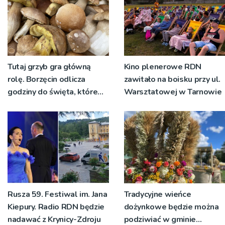
Tutaj grzyb gra główną
Kino plenerowe RDN
rolę. Borzęcin odlicza
zawitało na boisku przy ul.
godziny do święta, które
Warsztatowej w Tarnowie
wyrosło na tradycji
pokoleń
Rusza 59. Festiwal im. Jana
Tradycyjne wieńce
Kiepury. Radio RDN będzie
dożynkowe będzie można
nadawać z Krynicy-Zdroju
podziwiać w gminie