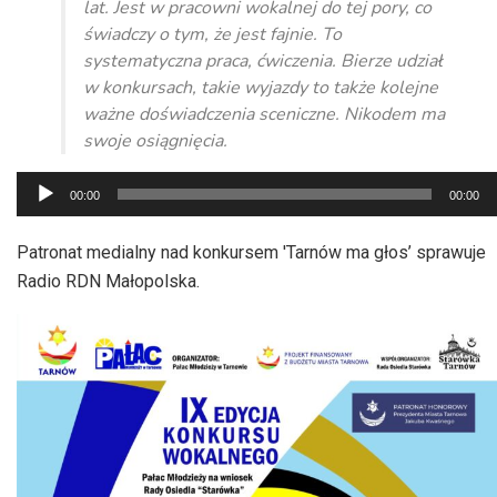
lat. Jest w pracowni wokalnej do tej pory, co
świadczy o tym, że jest fajnie. To
systematyczna praca, ćwiczenia. Bierze udział
w konkursach, takie wyjazdy to także kolejne
ważne doświadczenia sceniczne. Nikodem ma
swoje osiągnięcia.
Odtwarzacz
00:00
00:00
plików
dźwiękowych
Patronat medialny nad konkursem 'Tarnów ma głos’ sprawuje
Radio RDN Małopolska.