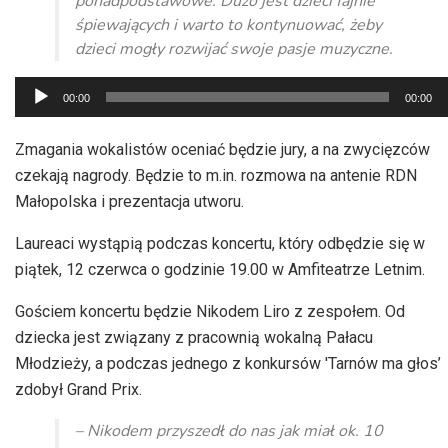
ponadpodstawowe. Dużo jest dzieci fajnie
śpiewających i warto to kontynuować, żeby
dzieci mogły rozwijać swoje pasje muzyczne.
Odtwarzacz
00:00
00:00
plików
dźwiękowych
Zmagania wokalistów oceniać będzie jury, a na zwycięzców
czekają nagrody. Będzie to m.in. rozmowa na antenie RDN
Małopolska i prezentacja utworu.
Laureaci wystąpią podczas koncertu, który odbędzie się w
piątek, 12 czerwca o godzinie 19.00 w Amfiteatrze Letnim.
Gościem koncertu będzie Nikodem Liro z zespołem. Od
dziecka jest związany z pracownią wokalną Pałacu
Młodzieży, a podczas jednego z konkursów 'Tarnów ma głos’
zdobył Grand Prix.
– Nikodem przyszedł do nas jak miał ok. 10