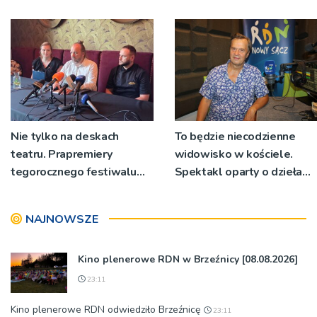
Ryglice
Nie tylko na deskach
To będzie niecodzienne
teatru. Prapremiery
widowisko w kościele.
tegorocznego festiwalu
Spektakl oparty o dzieła
Talia będą wystawiane w
św. Teresy Wielkiej
niecodziennych
NAJNOWSZE
okolicznościach
Kino plenerowe RDN w Brzeźnicy [08.08.2026]
23:11
Kino plenerowe RDN odwiedziło Brzeźnicę
23:11