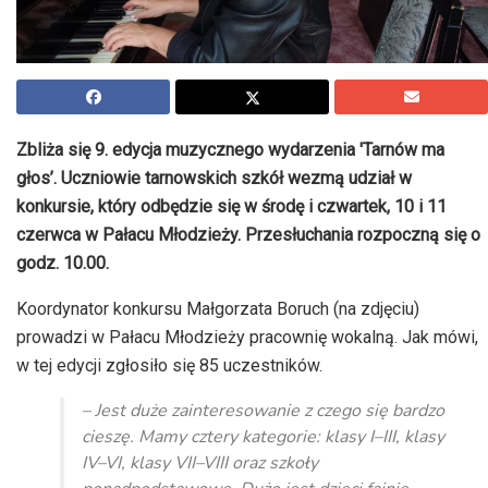
Zbliża się 9. edycja muzycznego wydarzenia 'Tarnów ma
głos’. Uczniowie tarnowskich szkół wezmą udział w
konkursie, który odbędzie się w środę i czwartek, 10 i 11
czerwca w Pałacu Młodzieży. Przesłuchania rozpoczną się o
godz. 10.00.
Koordynator konkursu Małgorzata Boruch (na zdjęciu)
prowadzi w Pałacu Młodzieży pracownię wokalną. Jak mówi,
w tej edycji zgłosiło się 85 uczestników.
– Jest duże zainteresowanie z czego się bardzo
cieszę. Mamy cztery kategorie: klasy I–III, klasy
IV–VI, klasy VII–VIII oraz szkoły