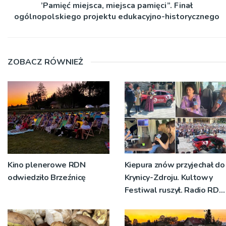
’Pamięć miejsca, miejsca pamięci”. Finał
ogólnopolskiego projektu edukacyjno-historycznego
ZOBACZ RÓWNIEŻ
Kino plenerowe RDN
Kiepura znów przyjechał do
odwiedziło Brzeźnicę
Krynicy-Zdroju. Kultowy
Festiwal ruszył. Radio RDN
nadawało program na
żywo [ZDJĘCIA]