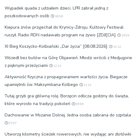
Wypadek quada z udziałem dzieci. LPR zabrał jedną z
poszkodowanych osób
18:06
Kiepura znów przyjechał do Krynicy-Zdroju. Kultowy Festiwal
ruszył. Radio RDN nadawało program na żywo [ZDJĘCIA]
15:03
XI Bieg Koszycko-Kolbiański „Dar życia” [08.08.2026]
12:12
Wszedł bez butów na Górę Objawień. Młodzi wrócili z Medjugorie
z pięknymi przeżyciami
12:12
Aktywność fizyczna z propagowaniem wartości życia. Biegacze
upamiętnili św. Maksymiliana Kolbego
11:11
Tutaj grzyb gra główną rolę. Borzęcin odlicza godziny do święta,
które wyrosło na tradycji pokoleń
09:09
Dachowanie w Mszanie Dolnej. Jedna osoba zabrana do szpitala
07:07
Utworzą kilometry ścieżek rowerowych, nie wydając ani złotówki