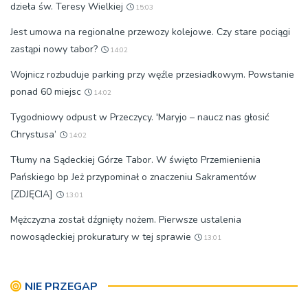
dzieła św. Teresy Wielkiej
15:03
Jest umowa na regionalne przewozy kolejowe. Czy stare pociągi
zastąpi nowy tabor?
14:02
Wojnicz rozbuduje parking przy węźle przesiadkowym. Powstanie
ponad 60 miejsc
14:02
Tygodniowy odpust w Przeczycy. 'Maryjo – naucz nas głosić
Chrystusa’
14:02
Tłumy na Sądeckiej Górze Tabor. W święto Przemienienia
Pańskiego bp Jeż przypominał o znaczeniu Sakramentów
[ZDJĘCIA]
13:01
Mężczyzna został dźgnięty nożem. Pierwsze ustalenia
nowosądeckiej prokuratury w tej sprawie
13:01
NIE PRZEGAP