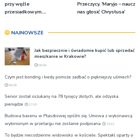
przy węźle
Przeczycy. 'Maryjo – naucz
przesiadkowym.
nas głosić Chrystusa’
Powstanie ponad 60
miejsc
NAJNOWSZE
Jak bezpiecznie i świadomie kupić lub sprzedać
mieszkanie w Krakowie?
08:08
Czym jest bonding i kiedy pomoże zadbać o piękniejszy uśmiech?
08:08
Senior został oszukany na 78 tysięcy złotych, ale odzyska
pieniądze
17:05
Budowa basenu w Ptaszkowej opóźni się. Umowa z wykonawcą
wyłonionym w przetargu nie zostanie podpisana
15:03
To będzie niecodzienne widowisko w kościele. Spektakl oparty o