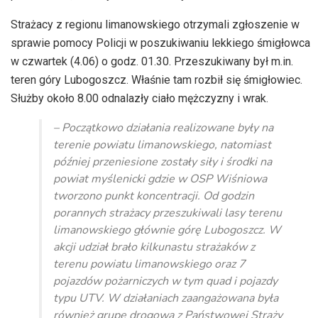
Strażacy z regionu limanowskiego otrzymali zgłoszenie w
sprawie pomocy Policji w poszukiwaniu lekkiego śmigłowca
w czwartek (4.06) o godz. 01.30. Przeszukiwany był m.in.
teren góry
Lubogoszcz
. Właśnie tam rozbił się śmigłowiec.
Służby około 8.00 odnalazły ciało mężczyzny i wrak.
– Początkowo działania realizowane były na
terenie powiatu limanowskiego, natomiast
później przeniesione
zostały siły i środki na
powiat myślenicki gdzie w OSP Wiśniowa
tworzono punkt koncentracji.
Od godzin
porannych strażacy przeszukiwali lasy terenu
limanowskiego głównie górę
Lubogoszcz.
W
akcji udział brało kilkunastu strażaków z
terenu powiatu limanowskiego oraz 7
pojazdów pożarniczych w tym quad i pojazdy
typu
UTV
. W działaniach zaangażowana była
również grupę drogową z Państwowej Straży