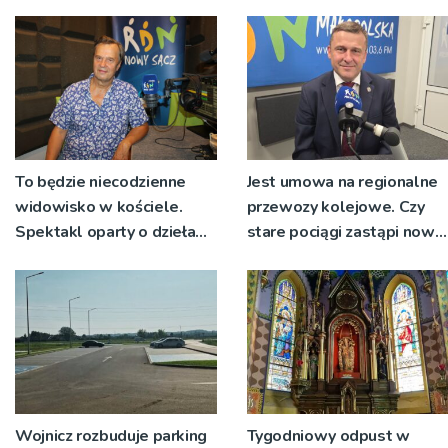
wyłonionym w przetargu
nie zostanie podpisana
To będzie niecodzienne
Jest umowa na regionalne
widowisko w kościele.
przewozy kolejowe. Czy
Spektakl oparty o dzieła
stare pociągi zastąpi nowy
św. Teresy Wielkiej
tabor?
Wojnicz rozbuduje parking
Tygodniowy odpust w