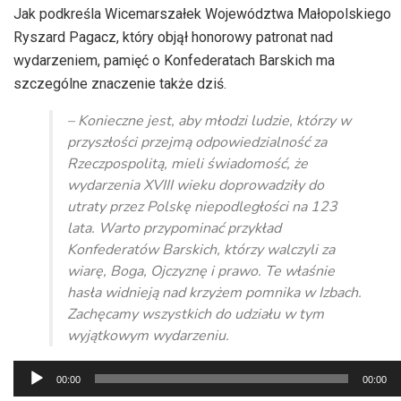
Jak podkreśla Wicemarszałek Województwa Małopolskiego
Ryszard Pagacz, który objął honorowy patronat nad
wydarzeniem, pamięć o Konfederatach Barskich ma
szczególne znaczenie także dziś.
– Konieczne jest, aby młodzi ludzie, którzy w
przyszłości przejmą odpowiedzialność za
Rzeczpospolitą, mieli świadomość, że
wydarzenia XVIII wieku doprowadziły do
utraty przez Polskę niepodległości na 123
lata. Warto przypominać przykład
Konfederatów Barskich, którzy walczyli za
wiarę, Boga, Ojczyznę i prawo. Te właśnie
hasła widnieją nad krzyżem pomnika w Izbach.
Zachęcamy wszystkich do udziału w tym
wyjątkowym wydarzeniu.
Odtwarzacz
00:00
00:00
plików