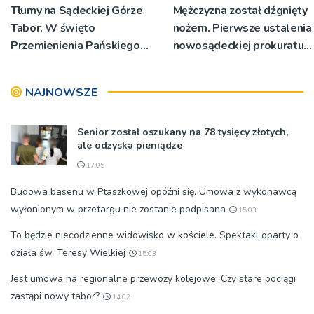
Tłumy na Sądeckiej Górze
Mężczyzna został dźgnięty
Tabor. W święto
nożem. Pierwsze ustalenia
Przemienienia Pańskiego
nowosądeckiej prokuratury
bp Jeż przypominał o
w tej sprawie
znaczeniu Sakramentów
NAJNOWSZE
[ZDJĘCIA]
Senior został oszukany na 78 tysięcy złotych,
ale odzyska pieniądze
17:05
Budowa basenu w Ptaszkowej opóźni się. Umowa z wykonawcą
wyłonionym w przetargu nie zostanie podpisana
15:03
To będzie niecodzienne widowisko w kościele. Spektakl oparty o
działa św. Teresy Wielkiej
15:03
Jest umowa na regionalne przewozy kolejowe. Czy stare pociągi
zastąpi nowy tabor?
14:02