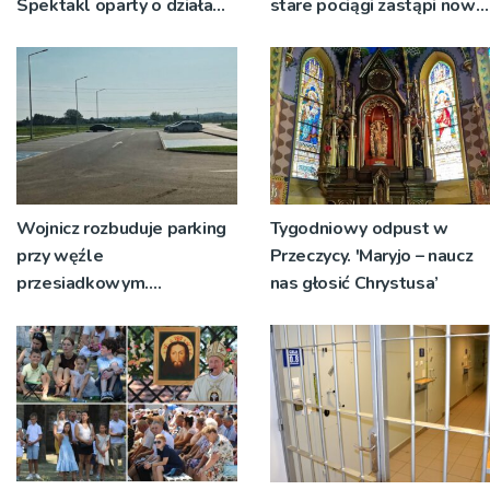
Spektakl oparty o działa
stare pociągi zastąpi nowy
św. Teresy Wielkiej
tabor?
Wojnicz rozbuduje parking
Tygodniowy odpust w
przy węźle
Przeczycy. 'Maryjo – naucz
przesiadkowym.
nas głosić Chrystusa’
Powstanie ponad 60
miejsc