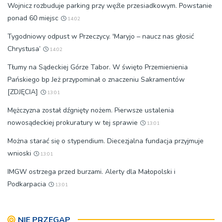
Wojnicz rozbuduje parking przy węźle przesiadkowym. Powstanie
ponad 60 miejsc
14:02
Tygodniowy odpust w Przeczycy. 'Maryjo – naucz nas głosić
Chrystusa’
14:02
Tłumy na Sądeckiej Górze Tabor. W święto Przemienienia
Pańskiego bp Jeż przypominał o znaczeniu Sakramentów
[ZDJĘCIA]
13:01
Mężczyzna został dźgnięty nożem. Pierwsze ustalenia
nowosądeckiej prokuratury w tej sprawie
13:01
Można starać się o stypendium. Diecezjalna fundacja przyjmuje
wnioski
13:01
IMGW ostrzega przed burzami. Alerty dla Małopolski i
Podkarpacia
13:01
NIE PRZEGAP