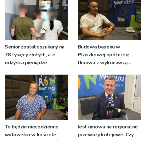
Senior został oszukany na
Budowa basenu w
78 tysięcy złotych, ale
Ptaszkowej opóźni się.
odzyska pieniądze
Umowa z wykonawcą
wyłonionym w przetargu
nie zostanie podpisana
To będzie niecodzienne
Jest umowa na regionalne
widowisko w kościele.
przewozy kolejowe. Czy